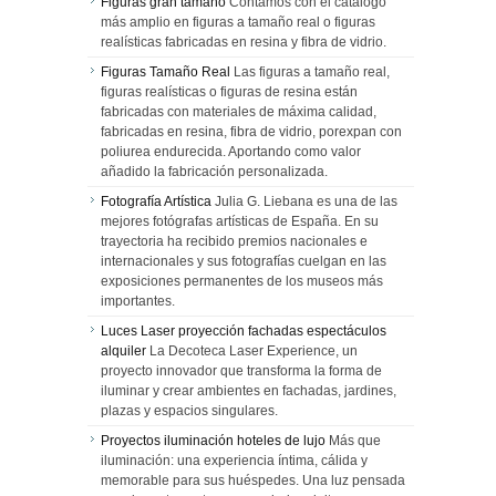
Figuras gran tamaño
Contamos con el catálogo
más amplio en figuras a tamaño real o figuras
realísticas fabricadas en resina y fibra de vidrio.
Figuras Tamaño Real
Las figuras a tamaño real,
figuras realísticas o figuras de resina están
fabricadas con materiales de máxima calidad,
fabricadas en resina, fibra de vidrio, porexpan con
poliurea endurecida. Aportando como valor
añadido la fabricación personalizada.
Fotografía Artística
Julia G. Liebana es una de las
mejores fotógrafas artísticas de España. En su
trayectoria ha recibido premios nacionales e
internacionales y sus fotografías cuelgan en las
exposiciones permanentes de los museos más
importantes.
Luces Laser proyección fachadas espectáculos
alquiler
La Decoteca Laser Experience, un
proyecto innovador que transforma la forma de
iluminar y crear ambientes en fachadas, jardines,
plazas y espacios singulares.
Proyectos iluminación hoteles de lujo
Más que
iluminación: una experiencia íntima, cálida y
memorable para sus huéspedes. Una luz pensada