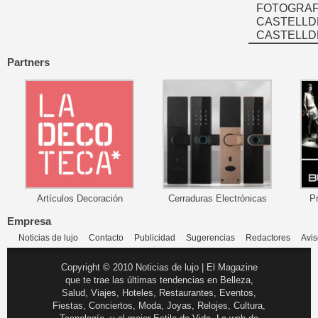
FOTOGRAFÍ
CASTELLD
CASTELLD
Partners
Artículos Decoración
Cerraduras Electrónicas
P
Empresa
Noticias de lujo
Contacto
Publicidad
Sugerencias
Redactores
Avis
Copyright © 2010 Noticias de lujo | El Magazine
que te trae las últimas tendencias en Belleza,
Salud, Viajes, Hoteles, Restaurantes, Eventos,
Fiestas, Conciertos, Moda, Joyas, Relojes, Cultura,