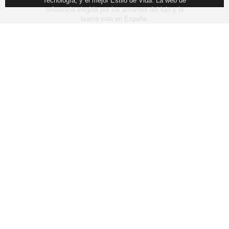
Tecnología, y el mejor Estilo de Vida. La web de
referencia elegida por los amantes del lujo y la
buena vida en España.