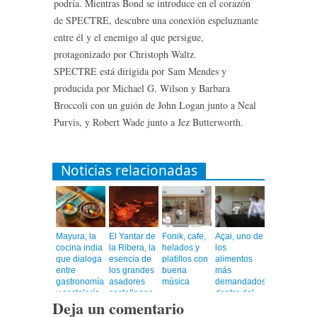
podría. Mientras Bond se introduce en el corazón
de SPECTRE, descubre una conexión espeluznante
entre él y el enemigo al que persigue,
protagonizado por Christoph Waltz.
SPECTRE está dirigida por Sam Mendes y
producida por Michael G. Wilson y Barbara
Broccoli con un guión de John Logan junto a Neal
Purvis, y Robert Wade junto a Jez Butterworth.
Noticias relacionadas
Mayura, la
El Yantar de
Fonik, cafe,
Açai, uno de
cocina india
la Ribera, la
helados y
los
que dialoga
esencia de
platillos con
alimentos
entre
los grandes
buena
más
gastronomía
asadores
música
demandados
y coctelería
castellanos
dentro del
Deja un comentario
de autor
en el
universo
corazón de
healthy