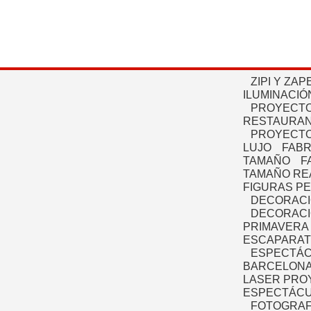
ZIPI Y ZAP
ILUMINACIÓ
PROYECTO
RESTAURAN
PROYECTO
LUJO
FABR
TAMAÑO
F
TAMAÑO RE
FIGURAS P
DECORACI
DECORACI
PRIMAVERA
ESCAPARAT
ESPECTÁC
BARCELONA
LASER PRO
ESPECTÁCU
FOTOGRAF