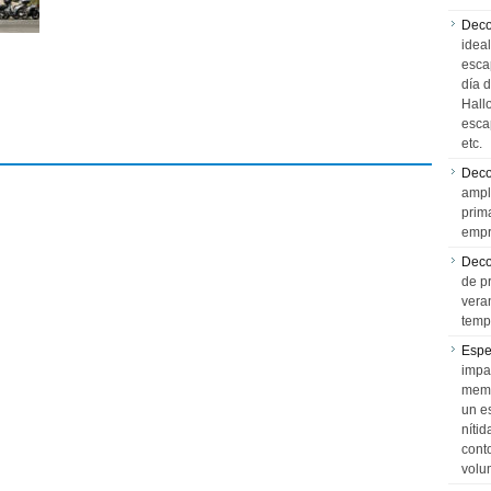
Deco
idea
esca
día 
Hall
esca
etc.
Deco
ampl
prim
empr
Deco
de p
vera
temp
Espe
impa
memo
un e
níti
cont
volu