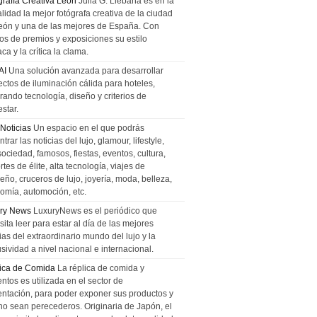
grafía Creativa León
Julia G. Liebana es en la
lidad la mejor fotógrafa creativa de la ciudad
eón y una de las mejores de España. Con
tos de premios y exposiciones su estilo
ca y la crítica la clama.
AI
Una solución avanzada para desarrollar
ectos de iluminación cálida para hoteles,
rando tecnología, diseño y criterios de
star.
 Noticias
Un espacio en el que podrás
trar las noticias del lujo, glamour, lifestyle,
sociedad, famosos, fiestas, eventos, cultura,
tes de élite, alta tecnología, viajes de
ño, cruceros de lujo, joyería, moda, belleza,
omía, automoción, etc.
ry News
LuxuryNews es el periódico que
ita leer para estar al día de las mejores
ias del extraordinario mundo del lujo y la
sividad a nivel nacional e internacional.
ica de Comida
La réplica de comida y
ntos es utilizada en el sector de
entación, para poder exponer sus productos y
no sean perecederos. Originaria de Japón, el