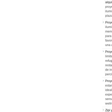
alqui
proy
ilum
plaz
Proy
ilumi
memo
para 
favo
una 
Proy
limit
refu
rest
de i
perci
Proy
esta
idea
expe
sens
well
Zipi