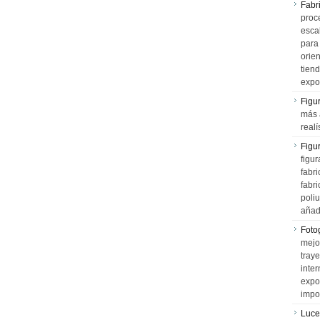
Fabr
proce
esca
para
orien
tiend
expo
Figu
más 
realí
Figu
figur
fabr
fabri
poli
añad
Fotog
mejo
tray
inter
expo
impo
Luce