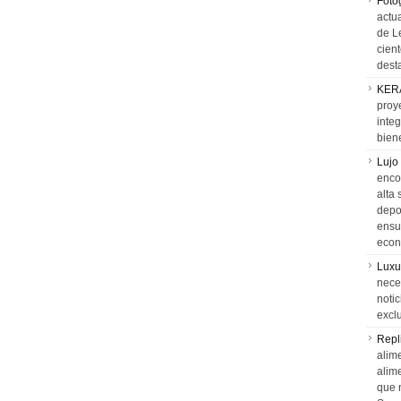
Foto
actua
de L
cien
desta
KER
proy
integ
biene
Lujo
encon
alta 
depor
ensue
econ
Luxu
neces
notic
exclu
Repl
alime
alim
que 