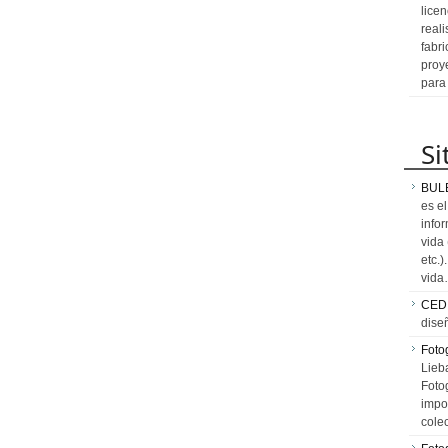
licen
reali
fabr
proy
para
Si
BUL
es e
info
vida
etc.
vid
CED
dise
Fotog
Lieb
Fotog
impo
cole