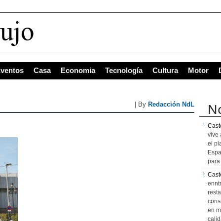
ventos
Casa
Economia
Tecnología
Cultura
Motor
No
| By
Redacción NdL
Caste
vive 
el pl
Espa
para 
Cast
ennt
resta
cons
en m
calid