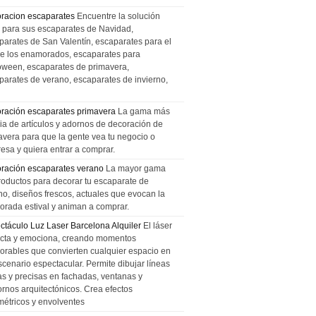
racion escaparates
Encuentre la solución
l para sus escaparates de Navidad,
parates de San Valentín, escaparates para el
de los enamorados, escaparates para
oween, escaparates de primavera,
parates de verano, escaparates de invierno,
ración escaparates primavera
La gama más
ia de artículos y adornos de decoración de
avera para que la gente vea tu negocio o
esa y quiera entrar a comprar.
ración escaparates verano
La mayor gama
roductos para decorar tu escaparate de
no, diseños frescos, actuales que evocan la
orada estival y animan a comprar.
ctáculo Luz Laser Barcelona Alquiler
El láser
cta y emociona, creando momentos
rables que convierten cualquier espacio en
scenario espectacular. Permite dibujar líneas
das y precisas en fachadas, ventanas y
ornos arquitectónicos. Crea efectos
métricos y envolventes