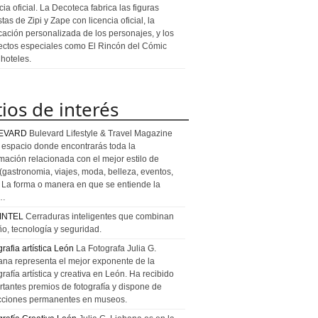
cia oficial. La Decoteca fabrica las figuras
stas de Zipi y Zape con licencia oficial, la
icación personalizada de los personajes, y los
ectos especiales como El Rincón del Cómic
 hoteles.
tios de interés
EVARD
Bulevard Lifestyle & Travel Magazine
l espacio donde encontrarás toda la
rmación relacionada con el mejor estilo de
 (gastronomia, viajes, moda, belleza, eventos,
). La forma o manera en que se entiende la
a…
INTEL
Cerraduras inteligentes que combinan
ño, tecnología y seguridad.
rafia artística León
La Fotografa Julia G.
ana representa el mejor exponente de la
rafía artística y creativa en León. Ha recibido
rtantes premios de fotografía y dispone de
cciones permanentes en museos.