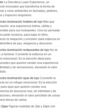
ler
La Decoteca Laser Experience, un
ecto innovador que transforma la forma de
inar y crear ambientes en fachadas, jardines,
as y espacios singulares.
ectos iluminación hoteles de lujo
Más que
nación: una experiencia íntima, cálida y
rable para sus huéspedes. Una luz pensada
la parte nocturna, para bajar el ritmo,
recer la relajación y envolver cada estancia en
atmósfera de paz, elegancia y descanso.
ectos iluminación restaurantes de lujo
No se
a a iluminar. Convierte la estancia en un
gio emocional. Es la elección ideal para
aurantes que quieren vender una experiencia
ntimidad y de sensaciones, elevando el valor
bido.
ectos iluminación spas de lujo
Convierte la
ncia en un refugio emocional. Es la elección
l para spas que quieren vender una
riencia de descanso real, de intimidad y de
aciones, elevando el valor percibido de zonas
ness llenas de calma.
 y Zape
Figuras realistas de Zipi y Zape con