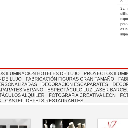
Sanp
Sam
utili
expo
pere
es l
impa
S ILUMINACIÓN HOTELES DE LUJO
PROYECTOS ILUMI
 DE LUJO
FABRICACIÓN FIGURAS GRAN TAMAÑO
FAB
PERSONALIZADAS
DECORACION ESCAPARATES
DECOR
APARATES VERANO
ESPECTÁCULO LUZ LASER BARCEL
TÁCULOS ALQUILER
FOTOGRAFÍA CREATIVA LEÓN
FO
S
CASTELLDEFELS RESTAURANTES