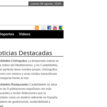
jueves 06 agosto, 2026
Deportes
Videos
ticias Destacadas
lldefels Chiringuitos
La temporada estival se
a orillas del Mediterráneo, y en Castelldefels,
an perfecto tiene nombre propio: chiringuitos.
cios con música y unas vsistas maravillosas
relajarse frente al mar.
elldefels Restaurantes
Castelldefels se situa
re las 5 poblaciones españolas con más
urantes y recibe distinciones que la
olidan como un destino referente en España
ateria de gastronomía, sostenibilidad y
ad.