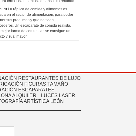
uru imita los alimentos con absoluta realidad.
puru
La réplica de comida y alimentos es
zada en el sector de alimentación, para poder
ner sus productos y que no sean
cederos. Un escaparate de comida realista,
a mejor forma de comunicar, se consigue un
cto visual mayor.
NACIÓN RESTAURANTES DE LUJO
RICACIÓN FIGURAS TAMAÑO
ACIÓN ESCAPARATES
ONA ALQUILER
LUCES LASER
TOGRAFÍA ARTÍSTICA LEÓN