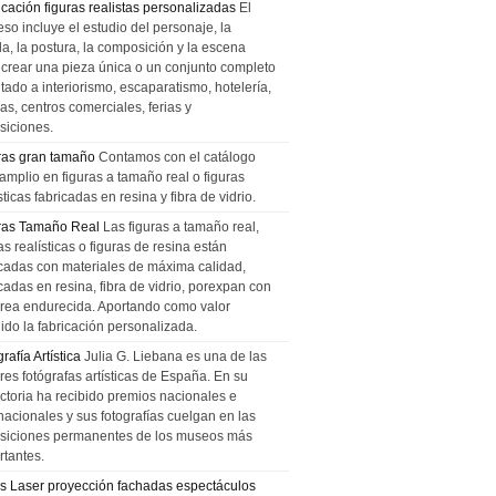
icación figuras realistas personalizadas
El
so incluye el estudio del personaje, la
la, la postura, la composición y la escena
 crear una pieza única o un conjunto completo
tado a interiorismo, escaparatismo, hotelería,
as, centros comerciales, ferias y
siciones.
ras gran tamaño
Contamos con el catálogo
amplio en figuras a tamaño real o figuras
sticas fabricadas en resina y fibra de vidrio.
ras Tamaño Real
Las figuras a tamaño real,
as realísticas o figuras de resina están
icadas con materiales de máxima calidad,
cadas en resina, fibra de vidrio, porexpan con
urea endurecida. Aportando como valor
ido la fabricación personalizada.
rafía Artística
Julia G. Liebana es una de las
res fotógrafas artísticas de España. En su
ectoria ha recibido premios nacionales e
nacionales y sus fotografías cuelgan en las
siciones permanentes de los museos más
rtantes.
s Laser proyección fachadas espectáculos