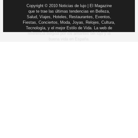
Copyright © 2010 Noticias de lujo | El Magazine
que te trae las últimas tendencias en Belleza,
Salud, Viajes, Hoteles, Restaurantes, Eventos,
Fiestas, Conciertos, Moda, Joyas, Relojes, Cultura,
Tecnología, y el mejor Estilo de Vida. La web de
referencia elegida por los amantes del lujo y la
buena vida en España.