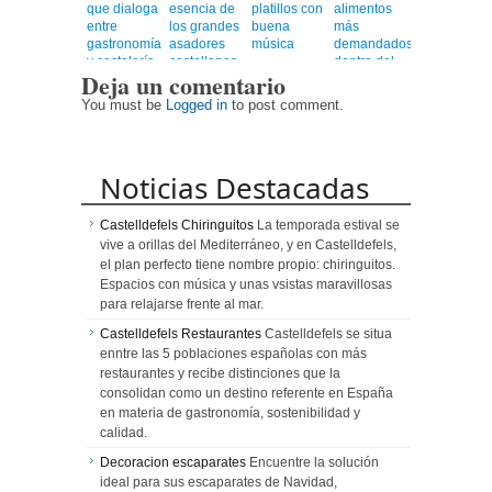
que dialoga
esencia de
platillos con
alimentos
entre
los grandes
buena
más
gastronomía
asadores
música
demandados
y coctelería
castellanos
dentro del
Deja un comentario
de autor
en el
universo
corazón de
healthy
You must be
Logged in
to post comment.
Barcelona
Noticias Destacadas
Castelldefels Chiringuitos
La temporada estival se
vive a orillas del Mediterráneo, y en Castelldefels,
el plan perfecto tiene nombre propio: chiringuitos.
Espacios con música y unas vsistas maravillosas
para relajarse frente al mar.
Castelldefels Restaurantes
Castelldefels se situa
enntre las 5 poblaciones españolas con más
restaurantes y recibe distinciones que la
consolidan como un destino referente en España
en materia de gastronomía, sostenibilidad y
calidad.
Decoracion escaparates
Encuentre la solución
ideal para sus escaparates de Navidad,