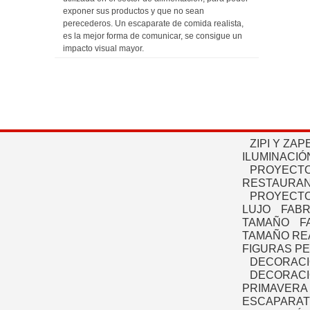
exponer sus productos y que no sean
perecederos. Un escaparate de comida realista,
es la mejor forma de comunicar, se consigue un
impacto visual mayor.
ZIPI Y ZAP
ILUMINACIÓ
PROYECTO
RESTAURAN
PROYECTO
LUJO
FABR
TAMAÑO
F
TAMAÑO RE
FIGURAS P
DECORACI
DECORACI
PRIMAVERA
ESCAPARAT