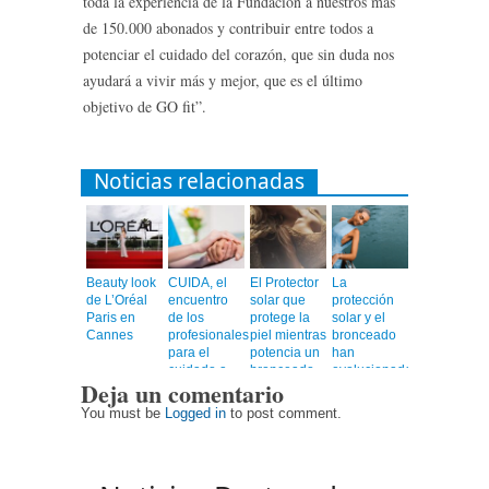
toda la experiencia de la Fundación a nuestros más
de 150.000 abonados y contribuir entre todos a
potenciar el cuidado del corazón, que sin duda nos
ayudará a vivir más y mejor, que es el último
objetivo de GO fit”.
Noticias relacionadas
Beauty look
CUIDA, el
El Protector
La
de L’Oréal
encuentro
solar que
protección
Paris en
de los
protege la
solar y el
Cannes
profesionales
piel mientras
bronceado
para el
potencia un
han
cuidado a
bronceado
evolucionado
Deja un comentario
personas
más rápido,
mayores
uniforme y
You must be
Logged in
to post comment.
duradero