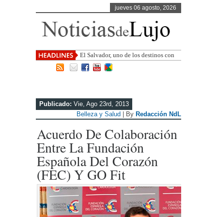
jueves 06 agosto, 2026
El Salvador, uno de los destinos con
mayor proyección de Centroamérica
Publicado:
Vie, Ago 23rd, 2013
Belleza y Salud
| By
Redacción NdL
Acuerdo De Colaboración
Entre La Fundación
Española Del Corazón
(FEC) Y GO Fit