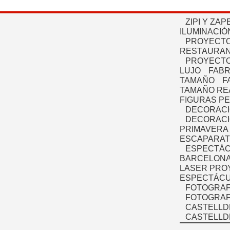
ZIPI Y ZAP
ILUMINACIÓ
PROYECTO
RESTAURAN
PROYECTO
LUJO
FABR
TAMAÑO
F
TAMAÑO RE
FIGURAS P
DECORACI
DECORACI
PRIMAVERA
ESCAPARAT
ESPECTÁC
BARCELONA
LASER PRO
ESPECTÁCU
FOTOGRAF
FOTOGRAFÍ
CASTELLD
CASTELLD