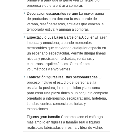
primavera para que la gente vea tu negocio o
empresa y quiera entrar a comprar.
Decoración escaparates verano
La mayor gama
de productos para decorar tu escaparate de
verano, diseños frescos, actuales que evocan la
temporada estival y animan a comprar.
Espectáculo Luz Laser Barcelona Alquiler
El láser
impacta y emociona, creando momentos
memorables que convierten cualquier espacio en
un escenario espectacular. Permite dibujar líneas
nítidas y precisas en fachadas, ventanas y
contornos arquitectónicos. Crea efectos
volumétricos y envolventes
Fabricación figuras realistas personalizadas
El
proceso incluye el estudio del personaje, la
escala, la postura, la composición y la escena
para crear una pieza única o un conjunto completo
orientado a interiorismo, escaparatismo, hotelería,
tiendas, centros comerciales, ferias y
exposiciones.
Figuras gran tamaño
Contamos con el catálogo
más amplio en figuras a tamaño real o figuras
realísticas fabricadas en resina y fibra de vidrio.