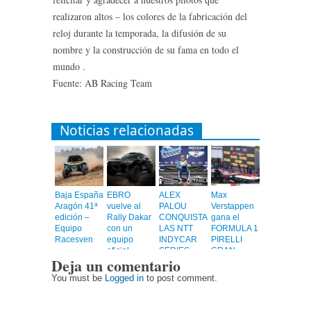
realizaron altos – los colores de la fabricación del
reloj durante la temporada, la difusión de su
nombre y la construcción de su fama en todo el
mundo .
Fuente: AB Racing Team
Noticias relacionadas
Baja España
EBRO
ALEX
Max
Aragón 41ª
vuelve al
PALOU
Verstappen
edición –
Rally Dakar
CONQUISTA
gana el
Equipo
con un
LAS NTT
FORMULA 1
Racesven
equipo
INDYCAR
PIRELLI
oficial
SERIES
GRAN
Deja un comentario
2023
PREMIO DE
ESPAÑA
You must be
Logged in
to post comment.
2022