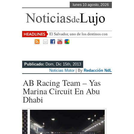
lunes 10 agosto, 2026
El Salvador, uno de los destinos con
mayor proyección de Centroamérica
Publicado:
Dom, Dic 15th, 2013
Noticias Motor
| By
Redacción NdL
AB Racing Team – Yas
Marina Circuit En Abu
Dhabi