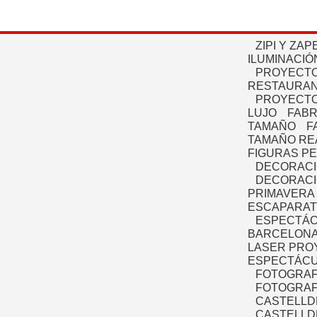
ZIPI Y ZAP
ILUMINACIÓ
PROYECTO
RESTAURAN
PROYECTO
LUJO
FABR
TAMAÑO
F
TAMAÑO RE
FIGURAS P
DECORACI
DECORACI
PRIMAVERA
ESCAPARAT
ESPECTÁC
BARCELONA
LASER PRO
ESPECTÁCU
FOTOGRAF
FOTOGRAFÍ
CASTELLD
CASTELLD