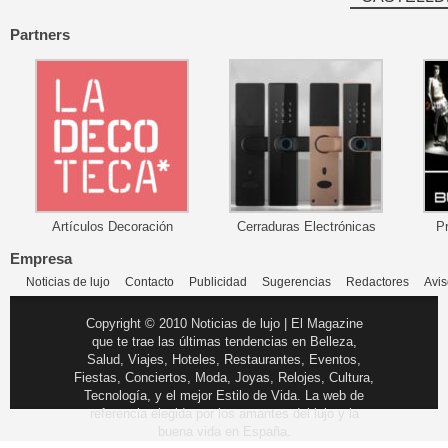
Partners
Artículos Decoración
Cerraduras Electrónicas
P
Empresa
Noticias de lujo
Contacto
Publicidad
Sugerencias
Redactores
Avis
Copyright © 2010 Noticias de lujo | El Magazine
que te trae las últimas tendencias en Belleza,
Salud, Viajes, Hoteles, Restaurantes, Eventos,
Fiestas, Conciertos, Moda, Joyas, Relojes, Cultura,
Tecnología, y el mejor Estilo de Vida. La web de
referencia elegida por los amantes del lujo y la
buena vida en España.