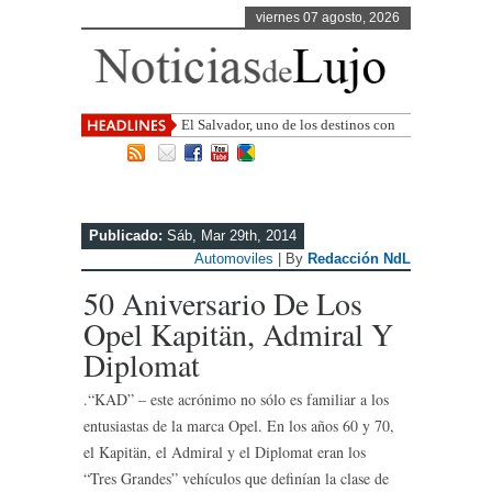
viernes 07 agosto, 2026
El Salvador, uno de los destinos con
mayor proyección de Centroamérica
Publicado:
Sáb, Mar 29th, 2014
Automoviles
| By
Redacción NdL
50 Aniversario De Los
Opel Kapitän, Admiral Y
Diplomat
.“KAD” – este acrónimo no sólo es familiar a los
entusiastas de la marca Opel. En los años 60 y 70,
el Kapitän, el Admiral y el Diplomat eran los
“Tres Grandes” vehículos que definían la clase de