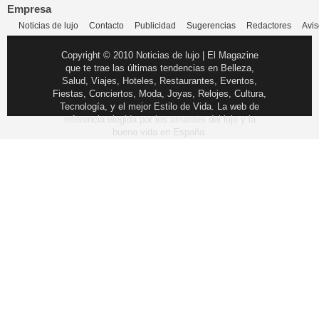
Empresa
Noticias de lujo
Contacto
Publicidad
Sugerencias
Redactores
Avis
Copyright © 2010 Noticias de lujo | El Magazine
que te trae las últimas tendencias en Belleza,
Salud, Viajes, Hoteles, Restaurantes, Eventos,
Fiestas, Conciertos, Moda, Joyas, Relojes, Cultura,
Tecnología, y el mejor Estilo de Vida. La web de
referencia elegida por los amantes del lujo y la
buena vida en España.