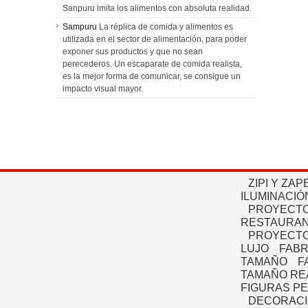
Sanpuru imita los alimentos con absoluta realidad.
Sampuru
La réplica de comida y alimentos es
utilizada en el sector de alimentación, para poder
exponer sus productos y que no sean
perecederos. Un escaparate de comida realista,
es la mejor forma de comunicar, se consigue un
impacto visual mayor.
ZIPI Y ZAP
ILUMINACIÓ
PROYECTO
RESTAURAN
PROYECTO
LUJO
FABR
TAMAÑO
F
TAMAÑO RE
FIGURAS P
DECORACI