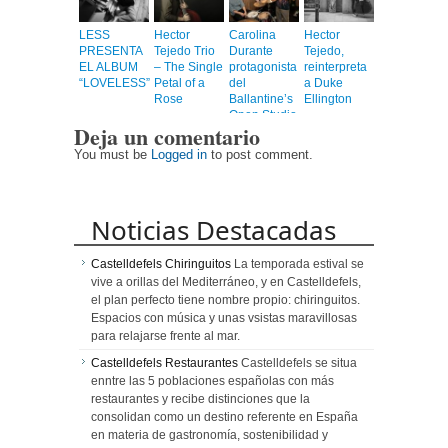
LESS
Hector
Carolina
Hector
PRESENTA
Tejedo Trio
Durante
Tejedo,
EL ALBUM
– The Single
protagonista
reinterpreta
“LOVELESS”
Petal of a
del
a Duke
Rose
Ballantine’s
Ellington
Open Studio
Deja un comentario
con su
ensayo
You must be
Logged in
to post comment.
abierto al
público
Noticias Destacadas
Castelldefels Chiringuitos
La temporada estival se
vive a orillas del Mediterráneo, y en Castelldefels,
el plan perfecto tiene nombre propio: chiringuitos.
Espacios con música y unas vsistas maravillosas
para relajarse frente al mar.
Castelldefels Restaurantes
Castelldefels se situa
enntre las 5 poblaciones españolas con más
restaurantes y recibe distinciones que la
consolidan como un destino referente en España
en materia de gastronomía, sostenibilidad y