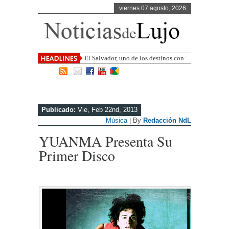
viernes 07 agosto, 2026
El Salvador, uno de los destinos con
mayor proyección de Centroamérica
Publicado:
Vie, Feb 22nd, 2013
Música
| By
Redacción NdL
YUANMA Presenta Su
Primer Disco