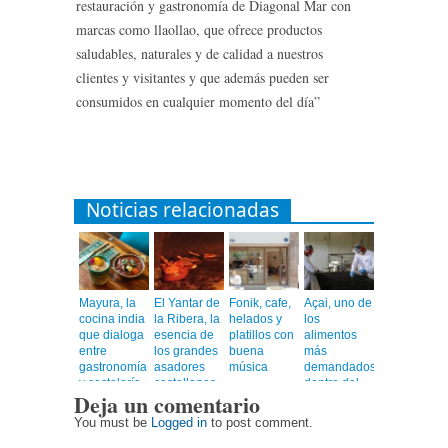
restauración y gastronomía de Diagonal Mar con
marcas como llaollao, que ofrece productos
saludables, naturales y de calidad a nuestros
clientes y visitantes y que además pueden ser
consumidos en cualquier momento del día”
Noticias relacionadas
Mayura, la
El Yantar de
Fonik, cafe,
Açai, uno de
cocina india
la Ribera, la
helados y
los
que dialoga
esencia de
platillos con
alimentos
entre
los grandes
buena
más
gastronomía
asadores
música
demandados
y coctelería
castellanos
dentro del
Deja un comentario
de autor
en el
universo
corazón de
healthy
You must be
Logged in
to post comment.
Barcelona