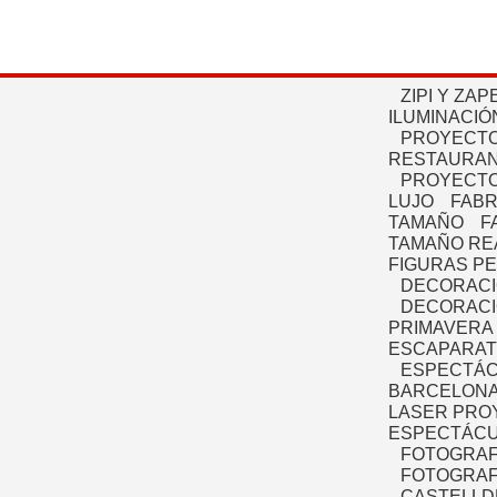
ZIPI Y ZAP
ILUMINACIÓ
PROYECTO
RESTAURAN
PROYECTO
LUJO
FABR
TAMAÑO
F
TAMAÑO RE
FIGURAS P
DECORACI
DECORACI
PRIMAVERA
ESCAPARAT
ESPECTÁC
BARCELONA
LASER PRO
ESPECTÁCU
FOTOGRAF
FOTOGRAFÍ
CASTELLD