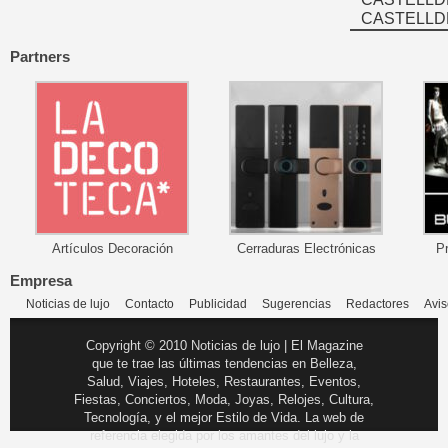
CASTELLD
Partners
Artículos Decoración
Cerraduras Electrónicas
P
Empresa
Noticias de lujo
Contacto
Publicidad
Sugerencias
Redactores
Avis
Copyright © 2010 Noticias de lujo | El Magazine
que te trae las últimas tendencias en Belleza,
Salud, Viajes, Hoteles, Restaurantes, Eventos,
Fiestas, Conciertos, Moda, Joyas, Relojes, Cultura,
Tecnología, y el mejor Estilo de Vida. La web de
referencia elegida por los amantes del lujo y la