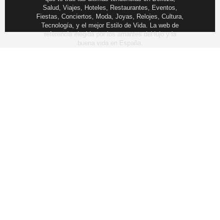
Salud, Viajes, Hoteles, Restaurantes, Eventos,
Fiestas, Conciertos, Moda, Joyas, Relojes, Cultura,
Tecnología, y el mejor Estilo de Vida. La web de
referencia elegida por los amantes del lujo y la
buena vida en España.