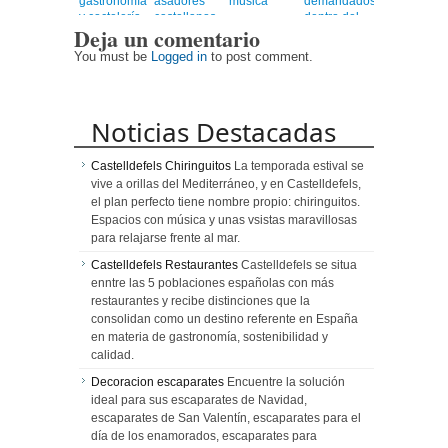
gastronomía
asadores
música
demandados
y coctelería
castellanos
dentro del
Deja un comentario
de autor
en el
universo
corazón de
healthy
You must be
Logged in
to post comment.
Barcelona
Noticias Destacadas
Castelldefels Chiringuitos
La temporada estival se
vive a orillas del Mediterráneo, y en Castelldefels,
el plan perfecto tiene nombre propio: chiringuitos.
Espacios con música y unas vsistas maravillosas
para relajarse frente al mar.
Castelldefels Restaurantes
Castelldefels se situa
enntre las 5 poblaciones españolas con más
restaurantes y recibe distinciones que la
consolidan como un destino referente en España
en materia de gastronomía, sostenibilidad y
calidad.
Decoracion escaparates
Encuentre la solución
ideal para sus escaparates de Navidad,
escaparates de San Valentín, escaparates para el
día de los enamorados, escaparates para