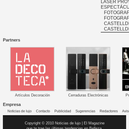
LASER PRO
ESPECTÁCU
FOTOGRAF
FOTOGRAFÍ
CASTELLD
CASTELLD
Partners
Artículos Decoración
Cerraduras Electrónicas
P
Empresa
Noticias de lujo
Contacto
Publicidad
Sugerencias
Redactores
Avis
Copyright © 2010 Noticias de lujo | El Magazine
que te trae las últimas tendencias en Belleza,