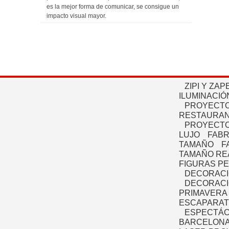
es la mejor forma de comunicar, se consigue un
impacto visual mayor.
ZIPI Y ZAP
ILUMINACIÓ
PROYECTO
RESTAURAN
PROYECTO
LUJO
FABR
TAMAÑO
F
TAMAÑO RE
FIGURAS P
DECORACI
DECORACI
PRIMAVERA
ESCAPARAT
ESPECTÁC
BARCELONA