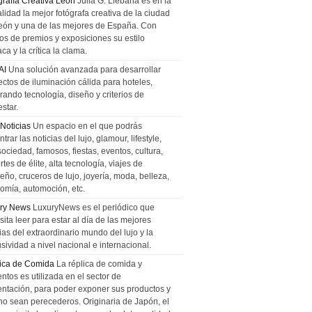
grafía Creativa León
Julia G. Liebana es en la
lidad la mejor fotógrafa creativa de la ciudad
eón y una de las mejores de España. Con
tos de premios y exposiciones su estilo
ca y la crítica la clama.
AI
Una solución avanzada para desarrollar
ectos de iluminación cálida para hoteles,
rando tecnología, diseño y criterios de
star.
 Noticias
Un espacio en el que podrás
trar las noticias del lujo, glamour, lifestyle,
sociedad, famosos, fiestas, eventos, cultura,
tes de élite, alta tecnología, viajes de
ño, cruceros de lujo, joyería, moda, belleza,
omía, automoción, etc.
ry News
LuxuryNews es el periódico que
ita leer para estar al día de las mejores
ias del extraordinario mundo del lujo y la
sividad a nivel nacional e internacional.
ica de Comida
La réplica de comida y
ntos es utilizada en el sector de
entación, para poder exponer sus productos y
no sean perecederos. Originaria de Japón, el