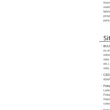
licen
reali
fabr
proy
para
Si
BUL
es e
info
vida
etc.
vid
CED
dise
Fotog
Lieb
Fotog
impo
cole