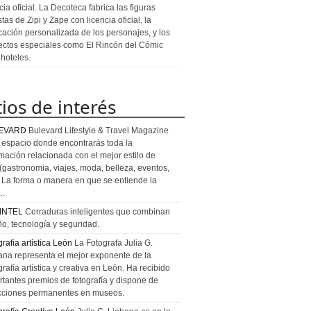
cia oficial. La Decoteca fabrica las figuras
stas de Zipi y Zape con licencia oficial, la
icación personalizada de los personajes, y los
ectos especiales como El Rincón del Cómic
 hoteles.
tios de interés
EVARD
Bulevard Lifestyle & Travel Magazine
l espacio donde encontrarás toda la
rmación relacionada con el mejor estilo de
 (gastronomia, viajes, moda, belleza, eventos,
). La forma o manera en que se entiende la
a…
INTEL
Cerraduras inteligentes que combinan
ño, tecnología y seguridad.
rafia artística León
La Fotografa Julia G.
ana representa el mejor exponente de la
rafía artística y creativa en León. Ha recibido
rtantes premios de fotografía y dispone de
cciones permanentes en museos.