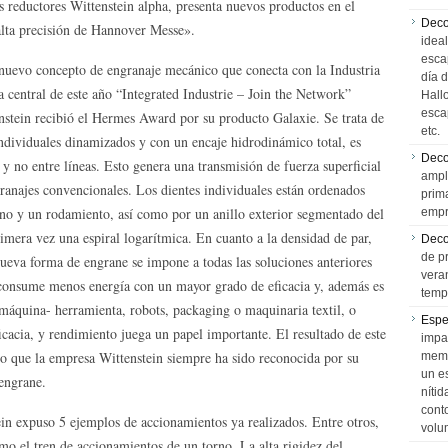
s reductores Wittenstein alpha, presenta nuevos productos en el
Deco
alta precisión de Hannover Messe».
idea
esca
uevo concepto de engranaje mecánico que conecta con la Industria
día 
a central de este año “Integrated Industrie – Join the Network”
Hall
esca
enstein recibió el Hermes Award por su producto Galaxie. Se trata de
etc.
ndividuales dinamizados y con un encaje hidrodinámico total, es
Deco
s y no entre líneas. Esto genera una transmisión de fuerza superficial
ampl
ranajes convencionales. Los dientes individuales están ordenados
prim
no y un rodamiento, así como por un anillo exterior segmentado del
empr
mera vez una espiral logarítmica. En cuanto a la densidad de par,
Deco
de p
ueva forma de engrane se impone a todas las soluciones anteriores
vera
 consume menos energía con un mayor grado de eficacia y, además es
temp
a máquina- herramienta, robots, packaging o maquinaria textil, o
Espe
icacia, y rendimiento juega un papel importante. El resultado de este
impa
to que la empresa Wittenstein siempre ha sido reconocida por su
memo
un e
 engrane.
níti
cont
ein expuso 5 ejemplos de accionamientos ya realizados. Entre otros,
volu
omo el tren de accionamientos de un torno. La alta rigidez del