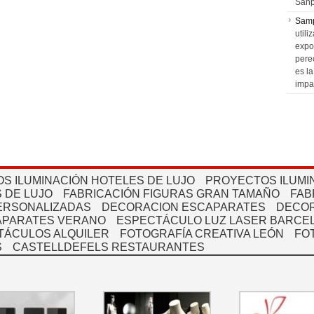
Sanp
Sam
utili
expo
pere
es l
impa
S ILUMINACIÓN HOTELES DE LUJO
PROYECTOS ILUMI
 DE LUJO
FABRICACIÓN FIGURAS GRAN TAMAÑO
FAB
PERSONALIZADAS
DECORACION ESCAPARATES
DECOR
APARATES VERANO
ESPECTÁCULO LUZ LASER BARCEL
TÁCULOS ALQUILER
FOTOGRAFÍA CREATIVA LEÓN
FO
S
CASTELLDEFELS RESTAURANTES