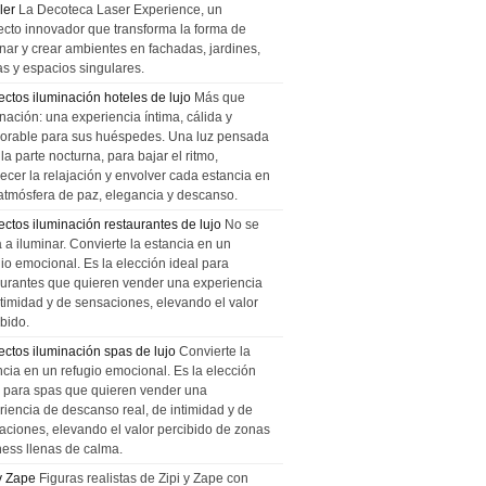
ler
La Decoteca Laser Experience, un
ecto innovador que transforma la forma de
inar y crear ambientes en fachadas, jardines,
as y espacios singulares.
ectos iluminación hoteles de lujo
Más que
nación: una experiencia íntima, cálida y
rable para sus huéspedes. Una luz pensada
la parte nocturna, para bajar el ritmo,
recer la relajación y envolver cada estancia en
atmósfera de paz, elegancia y descanso.
ectos iluminación restaurantes de lujo
No se
a a iluminar. Convierte la estancia en un
gio emocional. Es la elección ideal para
aurantes que quieren vender una experiencia
ntimidad y de sensaciones, elevando el valor
bido.
ectos iluminación spas de lujo
Convierte la
ncia en un refugio emocional. Es la elección
l para spas que quieren vender una
riencia de descanso real, de intimidad y de
aciones, elevando el valor percibido de zonas
ness llenas de calma.
 y Zape
Figuras realistas de Zipi y Zape con