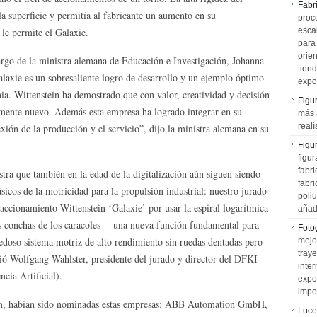
Fabr
a superficie y permitía al fabricante un aumento en su
proce
le permite el Galaxie.
esca
para
orien
rgo de la ministra alemana de Educación e Investigación, Johanna
tiend
laxie es un sobresaliente logro de desarrollo y un ejemplo óptimo
expo
ia. Wittenstein ha demostrado que con valor, creatividad y decisión
Figu
amente nuevo. Además esta empresa ha logrado integrar en su
más 
realí
nexión de la producción y el servicio”, dijo la ministra alemana en su
Figu
figur
fabr
tra que también en la edad de la digitalización aún siguen siendo
fabri
ásicos de la motricidad para la propulsión industrial: nuestro jurado
poli
ccionamiento Wittenstein ‘Galaxie’ por usar la espiral logarítmica
añad
as conchas de los caracoles— una nueva función fundamental para
Fotog
edoso sistema motriz de alto rendimiento sin ruedas dentadas pero
mejo
tray
dió Wolfgang Wahlster, presidente del jurado y director del DFKI
inter
cia Artificial).
expo
impo
eim, habían sido nominadas estas empresas: ABB Automation GmbH,
Luce