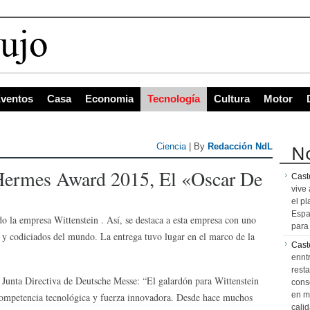
ventos
Casa
Economia
Tecnología
Cultura
Motor
No
Ciencia
| By
Redacción NdL
 Hermes Award 2015, El «Oscar De
Caste
vive 
el pl
Espa
 la empresa Wittenstein . Así, se destaca a esta empresa con uno
para 
s y codiciados del mundo. La entrega tuvo lugar en el marco de la
Cast
ennt
resta
Junta Directiva de Deutsche Messe: “El galardón para Wittenstein
cons
en m
 competencia tecnológica y fuerza innovadora. Desde hace muchos
calid