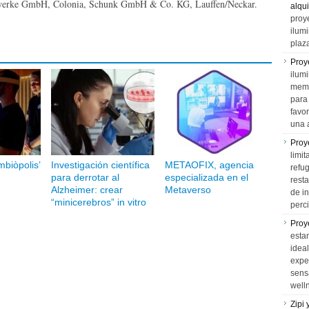
werke GmbH, Colonia, Schunk GmbH & Co. KG, Lauffen/Neckar.
alqui
proy
ilum
plaz
Proy
ilumi
memo
para 
favo
una 
Proy
limit
mbiòpolis’
Investigación científica
METAOFIX, agencia
refu
para derrotar al
especializada en el
rest
Alzheimer: crear
Metaverso
de i
“minicerebros” in vitro
perci
Proy
esta
idea
expe
sens
well
Zipi