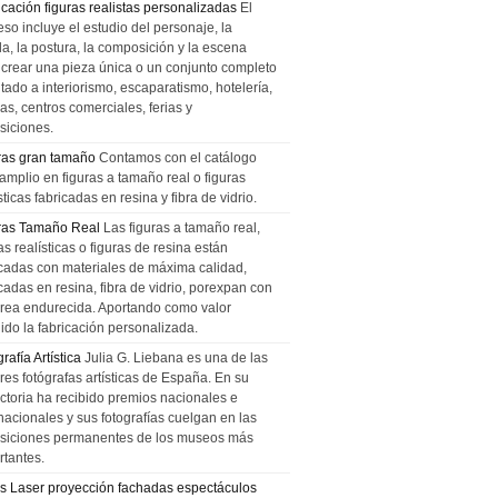
icación figuras realistas personalizadas
El
so incluye el estudio del personaje, la
la, la postura, la composición y la escena
 crear una pieza única o un conjunto completo
tado a interiorismo, escaparatismo, hotelería,
as, centros comerciales, ferias y
siciones.
ras gran tamaño
Contamos con el catálogo
amplio en figuras a tamaño real o figuras
sticas fabricadas en resina y fibra de vidrio.
ras Tamaño Real
Las figuras a tamaño real,
as realísticas o figuras de resina están
icadas con materiales de máxima calidad,
cadas en resina, fibra de vidrio, porexpan con
urea endurecida. Aportando como valor
ido la fabricación personalizada.
rafía Artística
Julia G. Liebana es una de las
res fotógrafas artísticas de España. En su
ectoria ha recibido premios nacionales e
nacionales y sus fotografías cuelgan en las
siciones permanentes de los museos más
rtantes.
s Laser proyección fachadas espectáculos