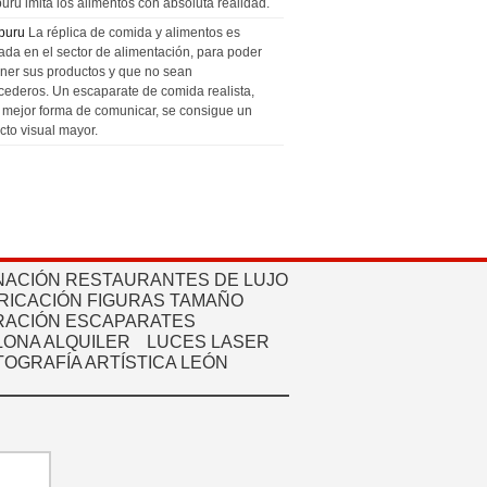
uru imita los alimentos con absoluta realidad.
puru
La réplica de comida y alimentos es
zada en el sector de alimentación, para poder
ner sus productos y que no sean
cederos. Un escaparate de comida realista,
a mejor forma de comunicar, se consigue un
cto visual mayor.
NACIÓN RESTAURANTES DE LUJO
RICACIÓN FIGURAS TAMAÑO
ACIÓN ESCAPARATES
ONA ALQUILER
LUCES LASER
TOGRAFÍA ARTÍSTICA LEÓN