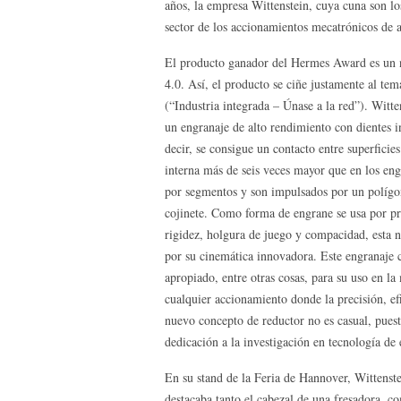
años, la empresa Wittenstein, cuya cuna son lo
sector de los accionamientos mecatrónicos de 
El producto ganador del Hermes Award es un n
4.0. Así, el producto se ciñe justamente al tem
(“Industria integrada – Únase a la red”). Witt
un engranaje de alto rendimiento con dientes i
decir, se consigue un contacto entre superficie
interna más de seis veces mayor que en los eng
por segmentos y son impulsados por un polígo
cojinete. Como forma de engrane se usa por pri
rigidez, holgura de juego y compacidad, esta n
por su cinemática innovadora. Este engranaje
apropiado, entre otras cosas, para su uso en l
cualquier accionamiento donde la precisión, ef
nuevo concepto de reductor no es casual, pues
dedicación a la investigación en tecnología de
En su stand de la Feria de Hannover, Wittenst
destacaba tanto el cabezal de una fresadora, c