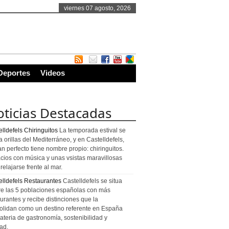
viernes 07 agosto, 2026
Deportes
Videos
ticias Destacadas
lldefels Chiringuitos
La temporada estival se
a orillas del Mediterráneo, y en Castelldefels,
an perfecto tiene nombre propio: chiringuitos.
cios con música y unas vsistas maravillosas
relajarse frente al mar.
elldefels Restaurantes
Castelldefels se situa
re las 5 poblaciones españolas con más
urantes y recibe distinciones que la
olidan como un destino referente en España
ateria de gastronomía, sostenibilidad y
ad.