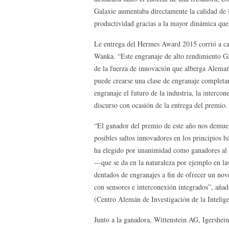
Galaxie aumentaba directamente la calidad de l
productividad gracias a la mayor dinámica que 
Le entrega del Hermes Award 2015 corrió a ca
Wanka. “Este engranaje de alto rendimiento Ga
de la fuerza de innovación que alberga Aleman
puede crearse una clase de engranaje complet
engranaje el futuro de la industria, la interco
discurso con ocasión de la entrega del premio.
“El ganador del premio de este año nos demues
posibles saltos innovadores en los principios b
ha elegido por unanimidad como ganadores al a
—que se da en la naturaleza por ejemplo en l
dentados de engranajes a fin de ofrecer un nov
con sensores e interconexión integrados”, aña
(Centro Alemán de Investigación de la Inteligen
Junto a la ganadora, Wittenstein AG, Igersh