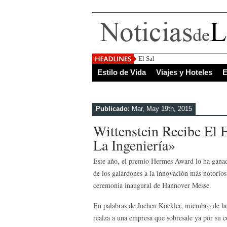
El Salvador, uno de los destino
Estilo de Vida
Viajes y Hoteles
E
Publicado:
Mar, May 19th, 2015
Wittenstein Recibe El
La Ingeniería»
Este año, el premio Hermes Award lo ha ganado
de los galardones a la innovación más notorio
ceremonia inaugural de Hannover Messe.
En palabras de Jochen Köckler, miembro de la 
realza a una empresa que sobresale ya por su