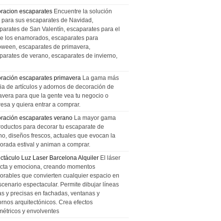
racion escaparates
Encuentre la solución
l para sus escaparates de Navidad,
parates de San Valentín, escaparates para el
de los enamorados, escaparates para
oween, escaparates de primavera,
parates de verano, escaparates de invierno,
ración escaparates primavera
La gama más
ia de artículos y adornos de decoración de
avera para que la gente vea tu negocio o
esa y quiera entrar a comprar.
ración escaparates verano
La mayor gama
roductos para decorar tu escaparate de
no, diseños frescos, actuales que evocan la
orada estival y animan a comprar.
ctáculo Luz Laser Barcelona Alquiler
El láser
cta y emociona, creando momentos
rables que convierten cualquier espacio en
scenario espectacular. Permite dibujar líneas
das y precisas en fachadas, ventanas y
ornos arquitectónicos. Crea efectos
métricos y envolventes