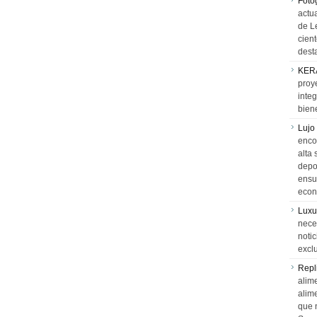
Foto
actua
de L
cien
desta
KER
proy
integ
biene
Lujo
encon
alta 
depor
ensue
econ
Luxu
neces
notic
exclu
Repl
alime
alim
que 