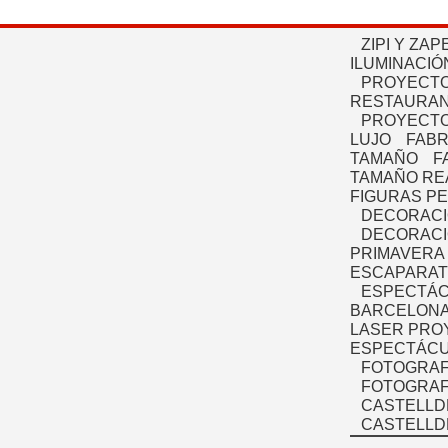
ZIPI Y ZAP
ILUMINACIÓ
PROYECTO
RESTAURAN
PROYECTO
LUJO
FABR
TAMAÑO
F
TAMAÑO RE
FIGURAS P
DECORACI
DECORACI
PRIMAVERA
ESCAPARAT
ESPECTÁC
BARCELONA
LASER PRO
ESPECTÁCU
FOTOGRAF
FOTOGRAFÍ
CASTELLD
CASTELLD