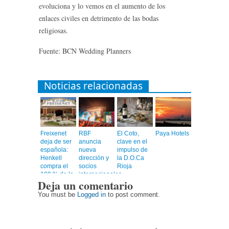
evoluciona y lo vemos en el aumento de los
enlaces civiles en detrimento de las bodas
religiosas.
Fuente: BCN Wedding Planners
Noticias relacionadas
Freixenet
RBF
El Coto,
Paya Hotels
deja de ser
anuncia
clave en el
española:
nueva
impulso de
Henkell
dirección y
la D.O.Ca
compra el
socios
Rioja
100 % de la
internacionales,
Deja un comentario
compañía
confirmando
su gira 2026
You must be
Logged in
to post comment.
en siete
ciudades