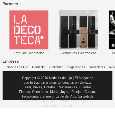
Partners
Artículos Decoración
Cerraduras Electrónicas
P
Empresa
Noticias de lujo
Contacto
Publicidad
Sugerencias
Redactores
Avis
Copyright © 2010 Noticias de lujo | El Magazine
que te trae las últimas tendencias en Belleza,
Salud, Viajes, Hoteles, Restaurantes, Eventos,
Fiestas, Conciertos, Moda, Joyas, Relojes, Cultura,
Tecnología, y el mejor Estilo de Vida. La web de
referencia elegida por los amantes del lujo y la
buena vida en España.