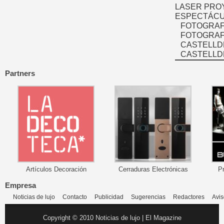
LASER PRO
ESPECTÁCU
FOTOGRAF
FOTOGRAFÍ
CASTELLD
CASTELLD
Partners
Artículos Decoración
Cerraduras Electrónicas
P
Empresa
Noticias de lujo
Contacto
Publicidad
Sugerencias
Redactores
Avis
Copyright © 2010 Noticias de lujo | El Magazine