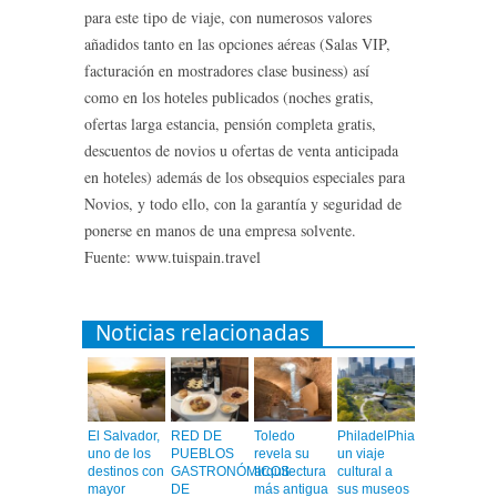
para este tipo de viaje, con numerosos valores
añadidos tanto en las opciones aéreas (Salas VIP,
facturación en mostradores clase business) así
como en los hoteles publicados (noches gratis,
ofertas larga estancia, pensión completa gratis,
descuentos de novios u ofertas de venta anticipada
en hoteles) además de los obsequios especiales para
Novios, y todo ello, con la garantía y seguridad de
ponerse en manos de una empresa solvente.
Fuente: www.tuispain.travel
Noticias relacionadas
El Salvador,
RED DE
Toledo
PhiladelPhia,
uno de los
PUEBLOS
revela su
un viaje
destinos con
GASTRONÓMICOS
arquitectura
cultural a
mayor
DE
más antigua
sus museos