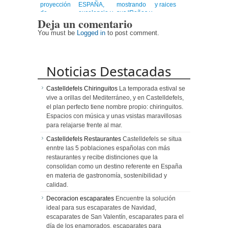
proyección
ESPAÑA,
mostrando
y raices
de
excelencia y
sus “Baños y
Deja un comentario
Centroamérica
calidad en
Mezquitas”
un viaje
You must be
Logged in
to post comment.
emocionante
Noticias Destacadas
Castelldefels Chiringuitos
La temporada estival se
vive a orillas del Mediterráneo, y en Castelldefels,
el plan perfecto tiene nombre propio: chiringuitos.
Espacios con música y unas vsistas maravillosas
para relajarse frente al mar.
Castelldefels Restaurantes
Castelldefels se situa
enntre las 5 poblaciones españolas con más
restaurantes y recibe distinciones que la
consolidan como un destino referente en España
en materia de gastronomía, sostenibilidad y
calidad.
Decoracion escaparates
Encuentre la solución
ideal para sus escaparates de Navidad,
escaparates de San Valentín, escaparates para el
día de los enamorados, escaparates para