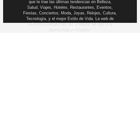
que te trae las últimas tendencias en Belleza,
Salud, Viajes, Hoteles, Restaurantes, Eventos,
Fiestas, Conciertos, Moda, Joyas, Relojes, Cultura,
Tecnología, y el mejor Estilo de Vida. La web de
referencia elegida por los amantes del lujo y la
buena vida en España.