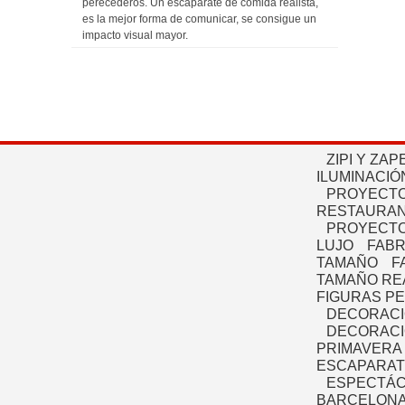
perecederos. Un escaparate de comida realista,
es la mejor forma de comunicar, se consigue un
impacto visual mayor.
ZIPI Y ZAP
ILUMINACIÓ
PROYECTO
RESTAURAN
PROYECTO
LUJO
FABR
TAMAÑO
F
TAMAÑO RE
FIGURAS P
DECORACI
DECORACI
PRIMAVERA
ESCAPARAT
ESPECTÁC
BARCELONA