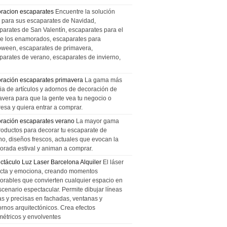
racion escaparates
Encuentre la solución
l para sus escaparates de Navidad,
parates de San Valentín, escaparates para el
de los enamorados, escaparates para
oween, escaparates de primavera,
parates de verano, escaparates de invierno,
ración escaparates primavera
La gama más
ia de artículos y adornos de decoración de
avera para que la gente vea tu negocio o
esa y quiera entrar a comprar.
ración escaparates verano
La mayor gama
roductos para decorar tu escaparate de
no, diseños frescos, actuales que evocan la
orada estival y animan a comprar.
ctáculo Luz Laser Barcelona Alquiler
El láser
cta y emociona, creando momentos
rables que convierten cualquier espacio en
scenario espectacular. Permite dibujar líneas
das y precisas en fachadas, ventanas y
ornos arquitectónicos. Crea efectos
métricos y envolventes