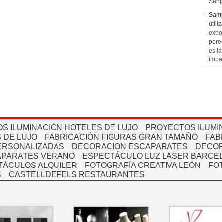
Sanp
Sam
utili
expo
pere
es l
impa
S ILUMINACIÓN HOTELES DE LUJO
PROYECTOS ILUMI
 DE LUJO
FABRICACIÓN FIGURAS GRAN TAMAÑO
FAB
PERSONALIZADAS
DECORACION ESCAPARATES
DECOR
APARATES VERANO
ESPECTÁCULO LUZ LASER BARCEL
TÁCULOS ALQUILER
FOTOGRAFÍA CREATIVA LEÓN
FO
S
CASTELLDEFELS RESTAURANTES