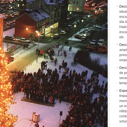
Deco
idea
esca
día 
Hall
esca
etc.
Deco
ampl
prim
empr
Deco
de p
vera
temp
Espe
impa
memo
un e
níti
cont
volu