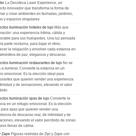
ler
La Decoteca Laser Experience, un
ecto innovador que transforma la forma de
inar y crear ambientes en fachadas, jardines,
as y espacios singulares.
ectos iluminación hoteles de lujo
Más que
nación: una experiencia íntima, cálida y
rable para sus huéspedes. Una luz pensada
la parte nocturna, para bajar el ritmo,
recer la relajación y envolver cada estancia en
atmósfera de paz, elegancia y descanso.
ectos iluminación restaurantes de lujo
No se
a a iluminar. Convierte la estancia en un
gio emocional. Es la elección ideal para
aurantes que quieren vender una experiencia
ntimidad y de sensaciones, elevando el valor
bido.
ectos iluminación spas de lujo
Convierte la
ncia en un refugio emocional. Es la elección
l para spas que quieren vender una
riencia de descanso real, de intimidad y de
aciones, elevando el valor percibido de zonas
ness llenas de calma.
 y Zape
Figuras realistas de Zipi y Zape con