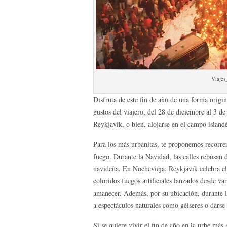
Viajes
Disfruta de este fin de año de una forma origi
gustos del viajero, del 28 de diciembre al 3 d
Reykjavik, o bien, alojarse en el campo island
Para los más urbanitas, te proponemos recorrer 
fuego. Durante la Navidad, las calles rebosan d
navideña. En Nochevieja, Reykjavik celebra el 
coloridos fuegos artificiales lanzados desde var
amanecer. Además, por su ubicación, durante la 
a espectáculos naturales como géiseres o darse
Si se quiere vivir el fin de año en la urbe má