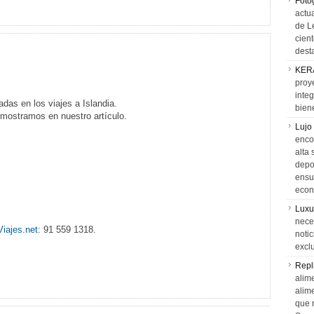
Foto
actua
de L
cien
desta
KER
proy
integ
das en los viajes a Islandia.
biene
e mostramos en nuestro artículo.
Lujo
encon
alta 
depor
ensue
econ
Luxu
neces
Viajes.net
: 91 559 1318.
notic
exclu
Repl
alime
alim
que 