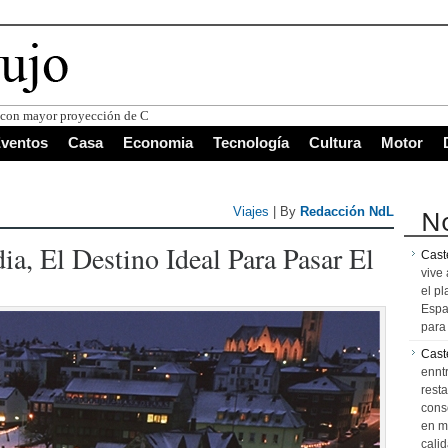
s con mayor proyección de Centroamérica
ventos
Casa
Economia
Tecnología
Cultura
Motor
No
Viajes
| By
Redacción NdL
ia, El Destino Ideal Para Pasar El
Caste
vive 
el pl
Espa
para 
Cast
ennt
resta
cons
en m
calid