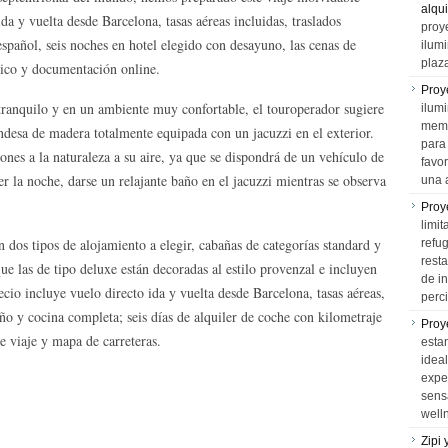
alqui
da y vuelta desde Barcelona, tasas aéreas incluidas, traslados
proy
español, seis noches en hotel elegido con desayuno, las cenas de
ilum
plaz
ico y documentación online.
Proy
tranquilo y en un ambiente muy confortable, el touroperador sugiere
ilumi
memo
andesa de madera totalmente equipada con un jacuzzi en el exterior.
para 
iones a la naturaleza a su aire, ya que se dispondrá de un vehículo de
favo
aer la noche, darse un relajante baño en el jacuzzi mientras se observa
una 
Proy
limit
dos tipos de alojamiento a elegir, cabañas de categorías standard y
refu
rest
e las de tipo deluxe están decoradas al estilo provenzal e incluyen
de i
cio incluye vuelo directo ida y vuelta desde Barcelona, tasas aéreas,
perci
ño y cocina completa; seis días de alquiler de coche con kilometraje
Proy
e viaje y mapa de carreteras.
esta
idea
expe
sens
well
Zipi