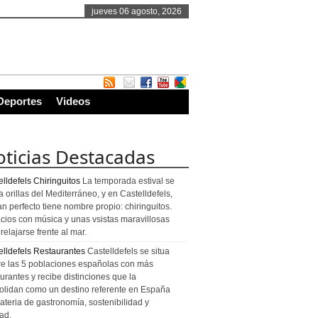
jueves 06 agosto, 2026
Deportes
Videos
ticias Destacadas
lldefels Chiringuitos
La temporada estival se
a orillas del Mediterráneo, y en Castelldefels,
an perfecto tiene nombre propio: chiringuitos.
cios con música y unas vsistas maravillosas
relajarse frente al mar.
elldefels Restaurantes
Castelldefels se situa
re las 5 poblaciones españolas con más
urantes y recibe distinciones que la
olidan como un destino referente en España
ateria de gastronomía, sostenibilidad y
ad.