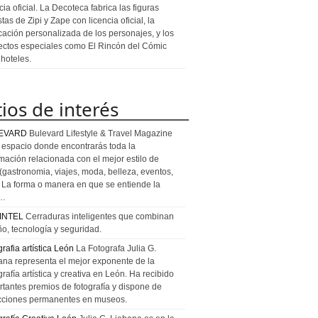
cia oficial. La Decoteca fabrica las figuras
stas de Zipi y Zape con licencia oficial, la
icación personalizada de los personajes, y los
ectos especiales como El Rincón del Cómic
 hoteles.
tios de interés
EVARD
Bulevard Lifestyle & Travel Magazine
l espacio donde encontrarás toda la
rmación relacionada con el mejor estilo de
 (gastronomia, viajes, moda, belleza, eventos,
). La forma o manera en que se entiende la
a…
INTEL
Cerraduras inteligentes que combinan
ño, tecnología y seguridad.
rafia artística León
La Fotografa Julia G.
ana representa el mejor exponente de la
rafía artística y creativa en León. Ha recibido
rtantes premios de fotografía y dispone de
cciones permanentes en museos.