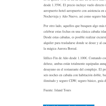
desde 1.359€. El precio incluye vuelo directo i
aeropuerto-hotel-aeropuerto con asistencia en 
Nochevieja y Año Nuevo, así como seguro bás
Por otro lado, aquellos que busquen algo más 
celebrar estas fechas en una clásica cabaña isl
Desde estas cabañas, es posible realizar excurs
alquiler para trasladarse donde se desee y al c
la mágica Aurora Boreal.
Idílico Fin de Año desde 1.100€. Contando con 
deluxe, ambas están totalmente equipadas aunqu
desayuno en el restaurante del complejo. El pre
seis noches en cabaña con habitación doble, ba
ilimitado y seguro CDW; seguro básico, guía d
Fuente: Island Tours