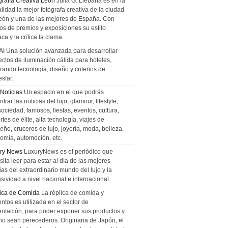
grafía Creativa León
Julia G. Liebana es en la
lidad la mejor fotógrafa creativa de la ciudad
eón y una de las mejores de España. Con
tos de premios y exposiciones su estilo
ca y la crítica la clama.
AI
Una solución avanzada para desarrollar
ectos de iluminación cálida para hoteles,
rando tecnología, diseño y criterios de
star.
 Noticias
Un espacio en el que podrás
trar las noticias del lujo, glamour, lifestyle,
sociedad, famosos, fiestas, eventos, cultura,
tes de élite, alta tecnología, viajes de
ño, cruceros de lujo, joyería, moda, belleza,
omía, automoción, etc.
ry News
LuxuryNews es el periódico que
ita leer para estar al día de las mejores
ias del extraordinario mundo del lujo y la
sividad a nivel nacional e internacional.
ica de Comida
La réplica de comida y
ntos es utilizada en el sector de
entación, para poder exponer sus productos y
no sean perecederos. Originaria de Japón, el