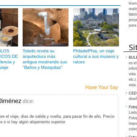
licen
reali
fabr
proy
para
Si
BLOS
Toledo revela su
PhiladelPhia, un viaje
ICOS DE
arquitectura más
cultural a sus museos y
BUL
encia y
antigua mostrando sus
raices
es e
viaje
“Baños y Mezquitas”
info
vida
etc.
vid
Have Your Say
CED
dise
Jiménez
dice:
Fotog
Lieb
re el viaje, días de salida y vuelta, para pasar fin de año. Precio
Fotog
e o si hay algún alojamiento superior.
impo
cole