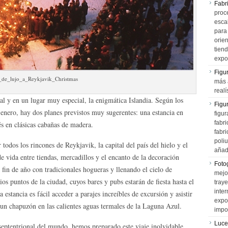
Fabr
proce
esca
para
orien
tiend
expo
Figu
_de_lujo_a_Reykjavik_Christmas
más 
realí
nal y en un lugar muy especial, la enigmática Islandia. Según los
Figu
e enero, hay dos planes previstos muy sugerentes: una estancia en
figur
fabr
és en clásicas cabañas de madera.
fabri
poli
todos los rincones de Reykjavik, la capital del país del hielo y el
añad
e vida entre tiendas, mercadillos y el encanto de la decoración
Fotog
fin de año con tradicionales hogueras y llenando el cielo de
mejo
ios puntos de la ciudad, cuyos bares y pubs estarán de fiesta hasta el
tray
inter
estancia es fácil acceder a parajes increíbles de excursión y asistir
expo
 un chapuzón en las calientes aguas termales de la Laguna Azul.
impo
Luce
s septentrional del mundo, hemos preparado este viaje inolvidable