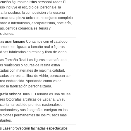
icación figuras realistas personalizadas
El
so incluye el estudio del personaje, la
la, la postura, la composición y la escena
 crear una pieza única o un conjunto completo
tado a interiorismo, escaparatismo, hotelería,
as, centros comerciales, ferias y
siciones.
ras gran tamaño
Contamos con el catálogo
amplio en figuras a tamaño real o figuras
sticas fabricadas en resina y fibra de vidrio.
ras Tamaño Real
Las figuras a tamaño real,
as realísticas o figuras de resina están
icadas con materiales de máxima calidad,
cadas en resina, fibra de vidrio, porexpan con
urea endurecida. Aportando como valor
ido la fabricación personalizada.
rafía Artística
Julia G. Liebana es una de las
res fotógrafas artísticas de España. En su
ectoria ha recibido premios nacionales e
nacionales y sus fotografías cuelgan en las
siciones permanentes de los museos más
rtantes.
s Laser proyección fachadas espectáculos