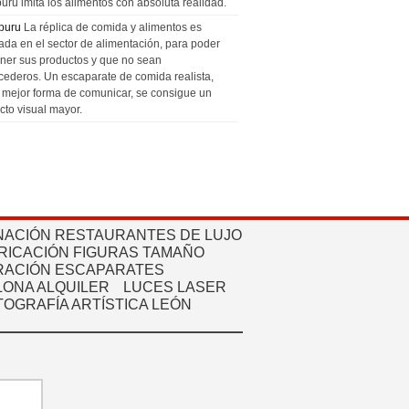
uru imita los alimentos con absoluta realidad.
puru
La réplica de comida y alimentos es
zada en el sector de alimentación, para poder
ner sus productos y que no sean
cederos. Un escaparate de comida realista,
a mejor forma de comunicar, se consigue un
cto visual mayor.
NACIÓN RESTAURANTES DE LUJO
RICACIÓN FIGURAS TAMAÑO
ACIÓN ESCAPARATES
ONA ALQUILER
LUCES LASER
TOGRAFÍA ARTÍSTICA LEÓN