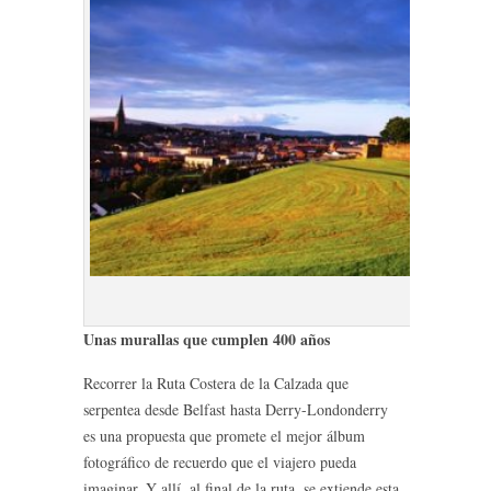
Derry City 
Unas murallas que cumplen 400 años
Recorrer la Ruta Costera de la Calzada que
serpentea desde Belfast hasta Derry-Londonderry
es una propuesta que promete el mejor álbum
fotográfico de recuerdo que el viajero pueda
imaginar. Y allí, al final de la ruta, se extiende esta