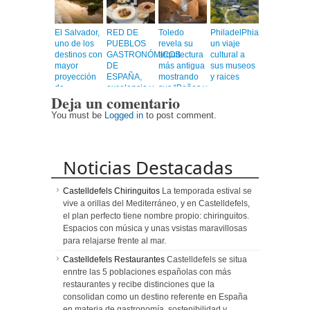
El Salvador,
RED DE
Toledo
PhiladelPhia,
uno de los
PUEBLOS
revela su
un viaje
destinos con
GASTRONÓMICOS
arquitectura
cultural a
mayor
DE
más antigua
sus museos
proyección
ESPAÑA,
mostrando
y raices
de
excelencia y
sus “Baños y
Deja un comentario
Centroamérica
calidad en
Mezquitas”
un viaje
You must be
Logged in
to post comment.
emocionante
Noticias Destacadas
Castelldefels Chiringuitos
La temporada estival se
vive a orillas del Mediterráneo, y en Castelldefels,
el plan perfecto tiene nombre propio: chiringuitos.
Espacios con música y unas vsistas maravillosas
para relajarse frente al mar.
Castelldefels Restaurantes
Castelldefels se situa
enntre las 5 poblaciones españolas con más
restaurantes y recibe distinciones que la
consolidan como un destino referente en España
en materia de gastronomía, sostenibilidad y