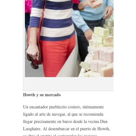
Howth Ma
Howth y su mercado
Un encantador pueblecito costero, íntimamente
ligado al arte de navegar, al que se recomienda
llegar precisamente en barco desde la vecina Dun
Laoghaire. Al desembarcar en el puerto de Howth,
se abre el apetito al contemplar los mejores