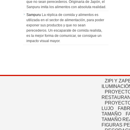
que no sean perecederos. Originaria de Japón, el
Sanpuru imita los alimentos con absoluta realidad.
Sampuru
La réplica de comida y alimentos es
utilizada en el sector de alimentación, para poder
exponer sus productos y que no sean
perecederos. Un escaparate de comida realista,
es la mejor forma de comunicar, se consigue un
impacto visual mayor.
ZIPI Y ZAP
ILUMINACIÓ
PROYECTO
RESTAURAN
PROYECTO
LUJO
FABR
TAMAÑO
F
TAMAÑO RE
FIGURAS P