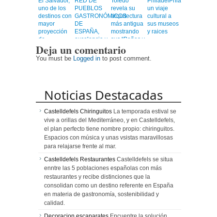
El Salvador,
RED DE
Toledo
PhiladelPhia,
uno de los
PUEBLOS
revela su
un viaje
destinos con
GASTRONÓMICOS
arquitectura
cultural a
mayor
DE
más antigua
sus museos
proyección
ESPAÑA,
mostrando
y raices
de
excelencia y
sus “Baños y
Deja un comentario
Centroamérica
calidad en
Mezquitas”
un viaje
You must be
Logged in
to post comment.
emocionante
Noticias Destacadas
Castelldefels Chiringuitos
La temporada estival se
vive a orillas del Mediterráneo, y en Castelldefels,
el plan perfecto tiene nombre propio: chiringuitos.
Espacios con música y unas vsistas maravillosas
para relajarse frente al mar.
Castelldefels Restaurantes
Castelldefels se situa
enntre las 5 poblaciones españolas con más
restaurantes y recibe distinciones que la
consolidan como un destino referente en España
en materia de gastronomía, sostenibilidad y
calidad.
Decoracion escaparates
Encuentre la solución