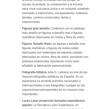
proceso incluye el estudio del personaje, la
escala, la postura, la composición y la escena
para crear una pieza única o un conjunto completo
orientado a interiorismo, escaparatismo, hotelería,
tiendas, centros comerciales, ferias y
exposiciones.
Figuras gran tamaño
Contamos con el catálogo
más amplio en figuras a tamaño real o figuras
realísticas fabricadas en resina y fibra de vidrio.
Figuras Tamaño Real
Las figuras a tamaño real,
figuras realísticas o figuras de resina están
fabricadas con materiales de máxima calidad,
fabricadas en resina, fibra de vidrio, porexpan con
poliurea endurecida. Aportando como valor
añadido la fabricación personalizada.
Fotografía Artística
Julia G. Liebana es una de las
mejores fotógrafas artísticas de España. En su
trayectoria ha recibido premios nacionales e
internacionales y sus fotografías cuelgan en las
exposiciones permanentes de los museos más
importantes.
Luces Laser proyección fachadas espectáculos
alquiler
La Decoteca Laser Experience, un