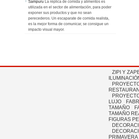
Sampuru
La réplica de comida y alimentos es
utilizada en el sector de alimentación, para poder
exponer sus productos y que no sean
perecederos. Un escaparate de comida realista,
es la mejor forma de comunicar, se consigue un
impacto visual mayor.
ZIPI Y ZAP
ILUMINACIÓ
PROYECTO
RESTAURAN
PROYECTO
LUJO
FABR
TAMAÑO
F
TAMAÑO RE
FIGURAS P
DECORACI
DECORACI
PRIMAVERA