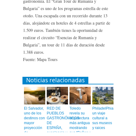
gastronomía. El “Gran Tour de Rumania y
Bulgaria” es uno de los programas estrella de este
otoño. Una escapada con un recorrido durante 13
días, alojándote en hoteles de 4 estrellas a partir de
1.509 euros. También tienes la oportunidad de
realizar el circuito “Esencias de Rumanía y
Bulgaria”, un tour de 11 días de duración desde
1.388 euros.
Fuente: Mapa Tours
Noticias relacionadas
El Salvador,
RED DE
Toledo
PhiladelPhia,
uno de los
PUEBLOS
revela su
un viaje
destinos con
GASTRONÓMICOS
arquitectura
cultural a
mayor
DE
más antigua
sus museos
proyección
ESPAÑA,
mostrando
y raices
de
excelencia y
sus “Baños y