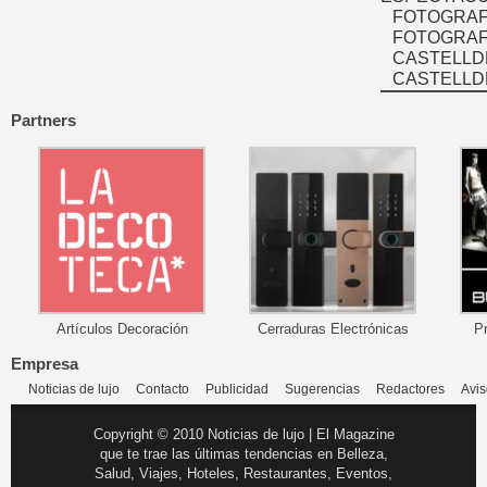
FOTOGRAF
FOTOGRAFÍ
CASTELLD
CASTELLD
Partners
Artículos Decoración
Cerraduras Electrónicas
P
Empresa
Noticias de lujo
Contacto
Publicidad
Sugerencias
Redactores
Avis
Copyright © 2010 Noticias de lujo | El Magazine
que te trae las últimas tendencias en Belleza,
Salud, Viajes, Hoteles, Restaurantes, Eventos,