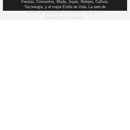
Fiestas, Conciertos, Moda, Joyas, Relojes, Cultura,
Tecnología, y el mejor Estilo de Vida. La web de
referencia elegida por los amantes del lujo y la
buena vida en España.