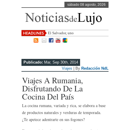
sábado 08 agosto, 2026
El Salvador, uno de los destinos con
mayor p
Publicado:
Mar, Sep 30th, 2014
Viajes
| By
Redacción NdL
Viajes A Rumania,
Disfrutando De La
Cocina Del País
La cocina rumana, variada y rica, se elabora a base
de productos naturales y verduras de temporada.
¿Te apetece adentrarte en sus fogones?