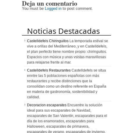
Deja un comentario
Centroamérica
calidad en
Mezquitas”
un viaje
You must be
Logged in
to post comment.
emocionante
Noticias Destacadas
Castelldefels Chiringuitos
La temporada estival se
vive a orillas del Mediterráneo, y en Castelldefels,
el plan perfecto tiene nombre propio: chiringuitos.
Espacios con música y unas vsistas maravillosas
para relajarse frente al mar.
Castelldefels Restaurantes
Castelldefels se situa
enntre las 5 poblaciones españolas con más
restaurantes y recibe distinciones que la
consolidan como un destino referente en España
en materia de gastronomía, sostenibilidad y
calidad.
Decoracion escaparates
Encuentre la solución
ideal para sus escaparates de Navidad,
escaparates de San Valentín, escaparates para el
día de los enamorados, escaparates para
Halloween, escaparates de primavera,
escaparates de verano, escaparates de invierno,