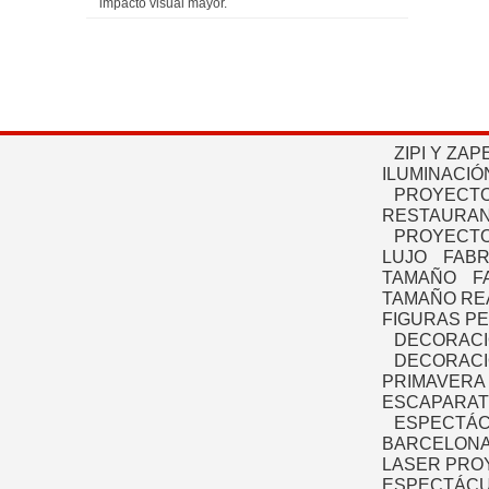
impacto visual mayor.
ZIPI Y ZAP
ILUMINACIÓ
PROYECTO
RESTAURAN
PROYECTO
LUJO
FABR
TAMAÑO
F
TAMAÑO RE
FIGURAS P
DECORACI
DECORACI
PRIMAVERA
ESCAPARAT
ESPECTÁC
BARCELONA
LASER PRO
ESPECTÁCU