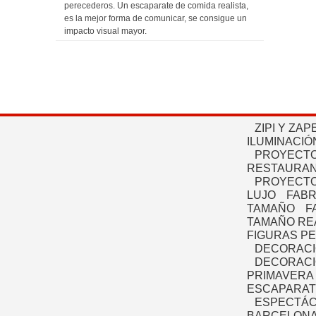
perecederos. Un escaparate de comida realista,
es la mejor forma de comunicar, se consigue un
impacto visual mayor.
ZIPI Y ZAP
ILUMINACIÓ
PROYECTO
RESTAURAN
PROYECTO
LUJO
FABR
TAMAÑO
F
TAMAÑO RE
FIGURAS P
DECORACI
DECORACI
PRIMAVERA
ESCAPARAT
ESPECTÁC
BARCELONA