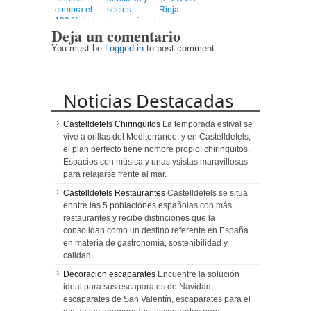
compra el
socios
Rioja
100 % de la
internacionales,
Deja un comentario
compañía
confirmando
su gira 2026
You must be
Logged in
to post comment.
en siete
ciudades
Noticias Destacadas
Castelldefels Chiringuitos
La temporada estival se
vive a orillas del Mediterráneo, y en Castelldefels,
el plan perfecto tiene nombre propio: chiringuitos.
Espacios con música y unas vsistas maravillosas
para relajarse frente al mar.
Castelldefels Restaurantes
Castelldefels se situa
enntre las 5 poblaciones españolas con más
restaurantes y recibe distinciones que la
consolidan como un destino referente en España
en materia de gastronomía, sostenibilidad y
calidad.
Decoracion escaparates
Encuentre la solución
ideal para sus escaparates de Navidad,
escaparates de San Valentín, escaparates para el