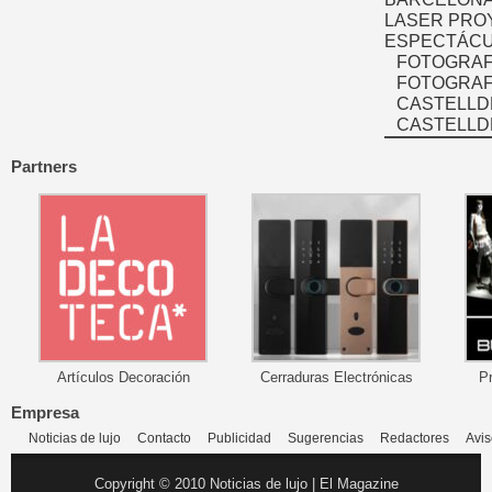
LASER PRO
ESPECTÁCU
FOTOGRAF
FOTOGRAFÍ
CASTELLD
CASTELLD
Partners
Artículos Decoración
Cerraduras Electrónicas
P
Empresa
Noticias de lujo
Contacto
Publicidad
Sugerencias
Redactores
Avis
Copyright © 2010 Noticias de lujo | El Magazine