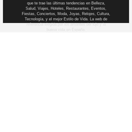
que te trae las últimas tendencias en Belleza,
Salud, Viajes, Hoteles, Restaurantes, Eventos,
Fiestas, Conciertos, Moda, Joyas, Relojes, Cultura,
Tecnología, y el mejor Estilo de Vida. La web de
referencia elegida por los amantes del lujo y la
buena vida en España.