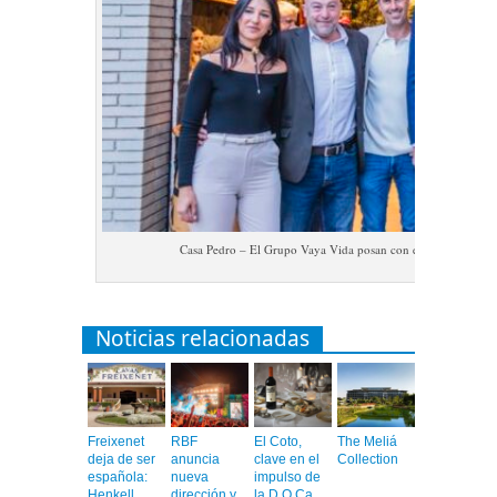
Casa Pedro – El Grupo Vaya Vida posan con el alcalde Albio
Noticias relacionadas
Freixenet
RBF
El Coto,
The Meliá
deja de ser
anuncia
clave en el
Collection
española:
nueva
impulso de
Henkell
dirección y
la D.O.Ca