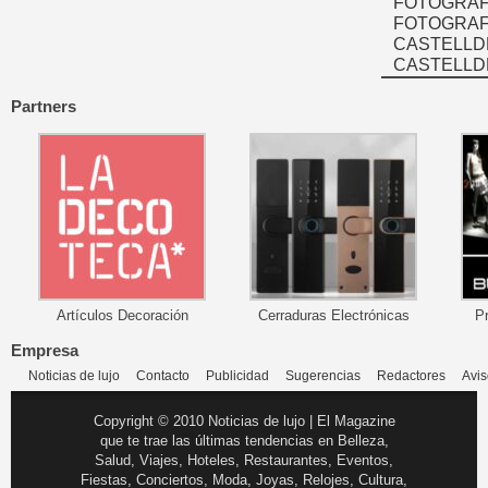
FOTOGRAF
FOTOGRAFÍ
CASTELLD
CASTELLD
Partners
Artículos Decoración
Cerraduras Electrónicas
P
Empresa
Noticias de lujo
Contacto
Publicidad
Sugerencias
Redactores
Avis
Copyright © 2010 Noticias de lujo | El Magazine
que te trae las últimas tendencias en Belleza,
Salud, Viajes, Hoteles, Restaurantes, Eventos,
Fiestas, Conciertos, Moda, Joyas, Relojes, Cultura,