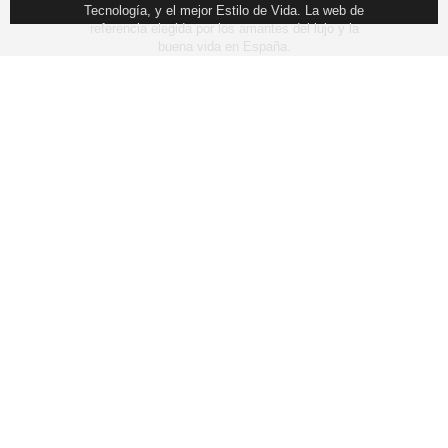
Tecnología, y el mejor Estilo de Vida. La web de
referencia elegida por los amantes del lujo y la
buena vida en España.