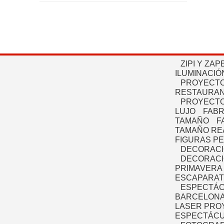
ZIPI Y ZAP
ILUMINACIÓ
PROYECTO
RESTAURAN
PROYECTO
LUJO
FABR
TAMAÑO
F
TAMAÑO RE
FIGURAS P
DECORACI
DECORACI
PRIMAVERA
ESCAPARAT
ESPECTÁC
BARCELONA
LASER PRO
ESPECTÁCU