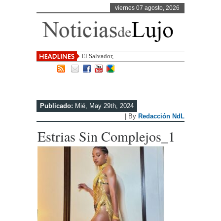
viernes 07 agosto, 2026
El Salvador, uno de los destinos con
Publicado:
Mié, May 29th, 2024
| By
Redacción NdL
Estrias Sin Complejos_1