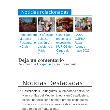
Noticias relacionadas
Bonbonniere
25 años de
Casa Cupra
CASA
Marbella
belleza,
presenta la
CUPRA
Restaurante
pasión y
exposición
Raval
y Club
excelencia:
KURIOS de
Agenda
María
Cirque du
mayo 2026
Barcelona
Soleil
Deja un comentario
Peluquerías
celebra por
You must be
Logged in
to post comment.
todo lo alto
el
aniversario
de su
Noticias Destacadas
icónico
Salón
Bonanova
Castelldefels Chiringuitos
La temporada estival se
vive a orillas del Mediterráneo, y en Castelldefels,
el plan perfecto tiene nombre propio: chiringuitos.
Espacios con música y unas vsistas maravillosas
para relajarse frente al mar.