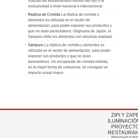
noticias del extraordinario mundo del lujo y la
exclusividad a nivel nacional e internacional.
Replica de Comida
La réplica de comida y
alimentos es utilizada en el sector de
alimentación, para poder exponer sus productos y
que no sean perecederos. Originaria de Japón, el
Sanpuru imita los alimentos con absoluta realidad.
Sampuru
La réplica de comida y alimentos es
utilizada en el sector de alimentación, para poder
exponer sus productos y que no sean
perecederos. Un escaparate de comida realista,
es la mejor forma de comunicar, se consigue un
impacto visual mayor.
ZIPI Y ZAP
ILUMINACIÓ
PROYECTO
RESTAURAN