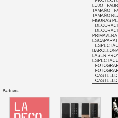
PROYECTO
LUJO
FABR
TAMAÑO
F
TAMAÑO RE
FIGURAS P
DECORACI
DECORACI
PRIMAVERA
ESCAPARAT
ESPECTÁC
BARCELONA
LASER PRO
ESPECTÁCU
FOTOGRAF
FOTOGRAFÍ
CASTELLD
CASTELLD
Partners