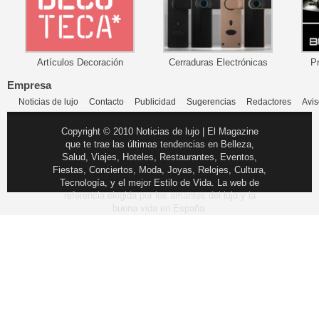
Artículos Decoración
Cerraduras Electrónicas
P
Empresa
Noticias de lujo
Contacto
Publicidad
Sugerencias
Redactores
Avis
Copyright © 2010 Noticias de lujo | El Magazine
que te trae las últimas tendencias en Belleza,
Salud, Viajes, Hoteles, Restaurantes, Eventos,
Fiestas, Conciertos, Moda, Joyas, Relojes, Cultura,
Tecnología, y el mejor Estilo de Vida. La web de
referencia elegida por los amantes del lujo y la
buena vida en España.