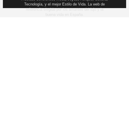
Tecnología, y el mejor Estilo de Vida. La web de
referencia elegida por los amantes del lujo y la
buena vida en España.