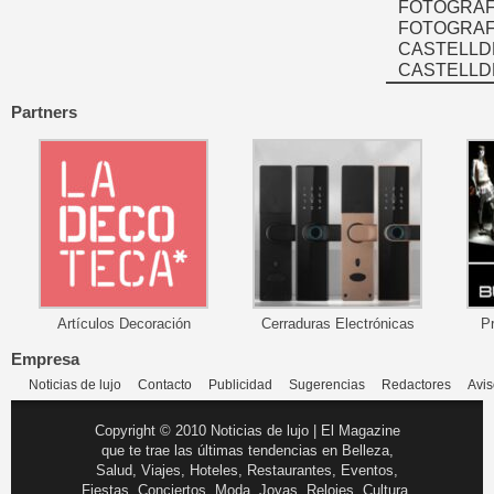
FOTOGRAF
FOTOGRAFÍ
CASTELLD
CASTELLD
Partners
Artículos Decoración
Cerraduras Electrónicas
P
Empresa
Noticias de lujo
Contacto
Publicidad
Sugerencias
Redactores
Avis
Copyright © 2010 Noticias de lujo | El Magazine
que te trae las últimas tendencias en Belleza,
Salud, Viajes, Hoteles, Restaurantes, Eventos,
Fiestas, Conciertos, Moda, Joyas, Relojes, Cultura,