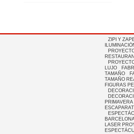
ZIPI Y ZAP
ILUMINACIÓ
PROYECTO
RESTAURAN
PROYECTO
LUJO
FABR
TAMAÑO
F
TAMAÑO RE
FIGURAS P
DECORACI
DECORACI
PRIMAVERA
ESCAPARAT
ESPECTÁC
BARCELONA
LASER PRO
ESPECTÁCU