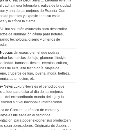
grafía Creativa León
Julia G. Liebana es en la
lidad la mejor fotógrafa creativa de la ciudad
eón y una de las mejores de España. Con
tos de premios y exposiciones su estilo
ca y la crítica la clama.
AI
Una solución avanzada para desarrollar
ectos de iluminación cálida para hoteles,
rando tecnología, diseño y criterios de
star.
 Noticias
Un espacio en el que podrás
trar las noticias del lujo, glamour, lifestyle,
sociedad, famosos, fiestas, eventos, cultura,
tes de élite, alta tecnología, viajes de
ño, cruceros de lujo, joyería, moda, belleza,
omía, automoción, etc.
ry News
LuxuryNews es el periódico que
ita leer para estar al día de las mejores
ias del extraordinario mundo del lujo y la
sividad a nivel nacional e internacional.
ica de Comida
La réplica de comida y
ntos es utilizada en el sector de
entación, para poder exponer sus productos y
no sean perecederos. Originaria de Japón, el