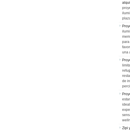
alqui
proy
ilum
plaz
Proy
ilumi
memo
para 
favo
una 
Proy
limit
refu
rest
de i
perci
Proy
esta
idea
expe
sens
well
Zipi