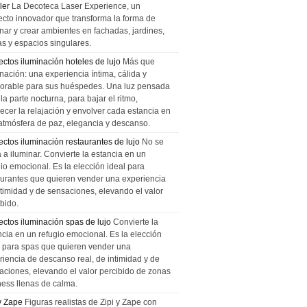
ler
La Decoteca Laser Experience, un
ecto innovador que transforma la forma de
inar y crear ambientes en fachadas, jardines,
as y espacios singulares.
ectos iluminación hoteles de lujo
Más que
nación: una experiencia íntima, cálida y
rable para sus huéspedes. Una luz pensada
la parte nocturna, para bajar el ritmo,
recer la relajación y envolver cada estancia en
atmósfera de paz, elegancia y descanso.
ectos iluminación restaurantes de lujo
No se
a a iluminar. Convierte la estancia en un
gio emocional. Es la elección ideal para
aurantes que quieren vender una experiencia
ntimidad y de sensaciones, elevando el valor
bido.
ectos iluminación spas de lujo
Convierte la
ncia en un refugio emocional. Es la elección
l para spas que quieren vender una
riencia de descanso real, de intimidad y de
aciones, elevando el valor percibido de zonas
ness llenas de calma.
 y Zape
Figuras realistas de Zipi y Zape con