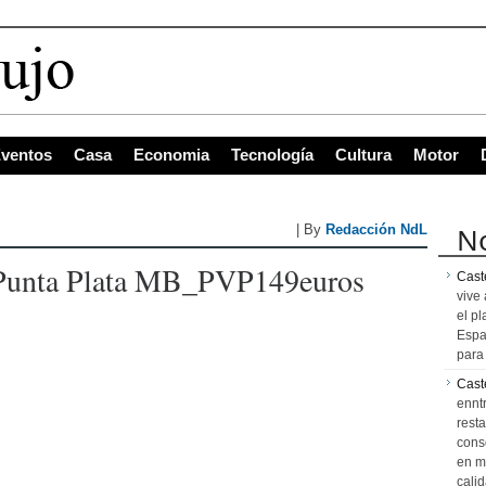
ventos
Casa
Economia
Tecnología
Cultura
Motor
No
| By
Redacción NdL
Punta Plata MB_PVP149euros
Caste
vive 
el pl
Espa
para 
Cast
ennt
resta
cons
en m
calid