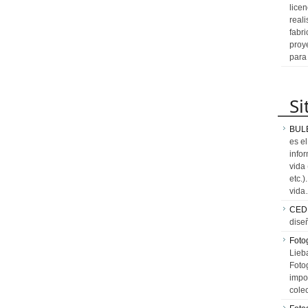
licen
reali
fabr
proy
para
Si
BUL
es e
info
vida
etc.
vid
CED
dise
Fotog
Lieb
Fotog
impo
cole