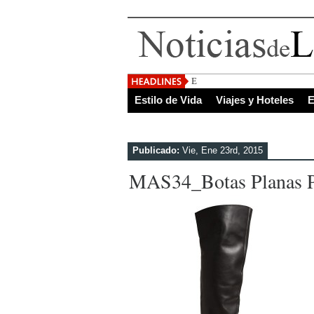
El Salvador, uno de los d
Estilo de Vida
Viajes y Hoteles
E
Publicado:
Vie, Ene 23rd, 2015
MAS34_Botas Planas 