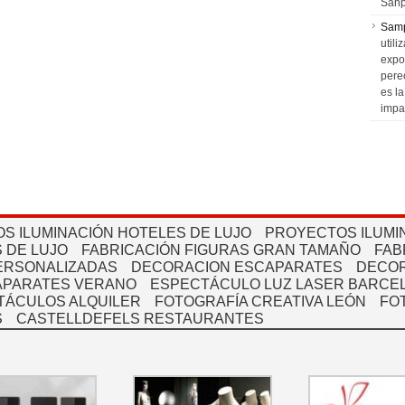
Sanp
Sam
utili
expo
pere
es l
impa
S ILUMINACIÓN HOTELES DE LUJO
PROYECTOS ILUMI
 DE LUJO
FABRICACIÓN FIGURAS GRAN TAMAÑO
FAB
PERSONALIZADAS
DECORACION ESCAPARATES
DECOR
APARATES VERANO
ESPECTÁCULO LUZ LASER BARCEL
TÁCULOS ALQUILER
FOTOGRAFÍA CREATIVA LEÓN
FO
S
CASTELLDEFELS RESTAURANTES