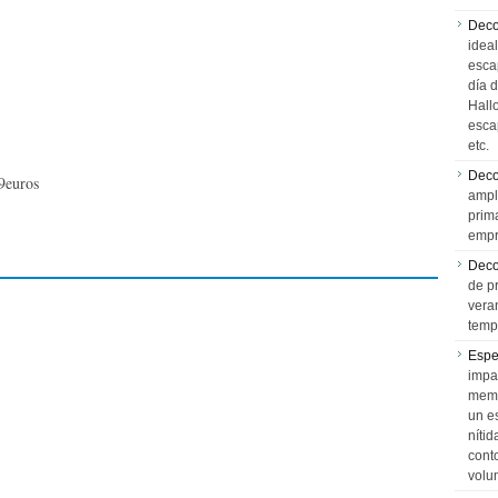
Deco
idea
esca
día 
Hall
esca
etc.
Deco
9euros
ampl
prim
empr
Deco
de p
vera
temp
Espe
impa
memo
un e
níti
cont
volu