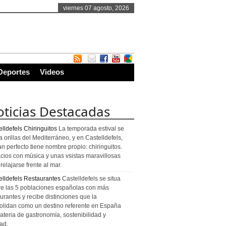
viernes 07 agosto, 2026
Deportes
Videos
ticias Destacadas
lldefels Chiringuitos
La temporada estival se
a orillas del Mediterráneo, y en Castelldefels,
an perfecto tiene nombre propio: chiringuitos.
cios con música y unas vsistas maravillosas
relajarse frente al mar.
elldefels Restaurantes
Castelldefels se situa
re las 5 poblaciones españolas con más
urantes y recibe distinciones que la
olidan como un destino referente en España
ateria de gastronomía, sostenibilidad y
ad.