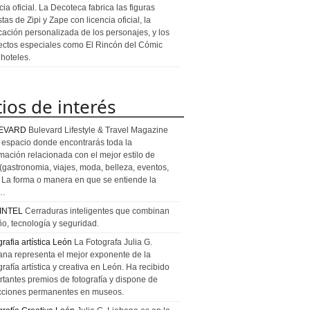
cia oficial. La Decoteca fabrica las figuras
stas de Zipi y Zape con licencia oficial, la
icación personalizada de los personajes, y los
ectos especiales como El Rincón del Cómic
 hoteles.
tios de interés
EVARD
Bulevard Lifestyle & Travel Magazine
l espacio donde encontrarás toda la
rmación relacionada con el mejor estilo de
 (gastronomia, viajes, moda, belleza, eventos,
). La forma o manera en que se entiende la
a…
INTEL
Cerraduras inteligentes que combinan
ño, tecnología y seguridad.
rafia artística León
La Fotografa Julia G.
ana representa el mejor exponente de la
rafía artística y creativa en León. Ha recibido
rtantes premios de fotografía y dispone de
cciones permanentes en museos.