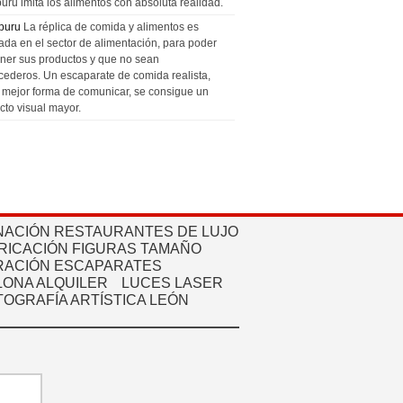
uru imita los alimentos con absoluta realidad.
puru
La réplica de comida y alimentos es
zada en el sector de alimentación, para poder
ner sus productos y que no sean
cederos. Un escaparate de comida realista,
a mejor forma de comunicar, se consigue un
cto visual mayor.
NACIÓN RESTAURANTES DE LUJO
RICACIÓN FIGURAS TAMAÑO
ACIÓN ESCAPARATES
ONA ALQUILER
LUCES LASER
TOGRAFÍA ARTÍSTICA LEÓN