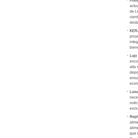
Foto
actua
de L
cien
desta
KER
proy
integ
biene
Lujo
encon
alta 
depor
ensue
econ
Luxu
neces
notic
exclu
Repl
alime
alim
que 