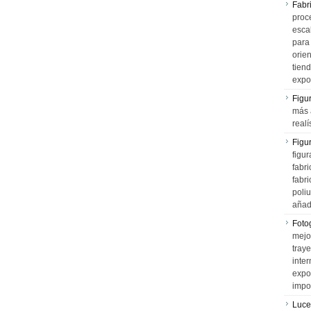
Fabr
proce
esca
para
orien
tiend
expo
Figu
más 
realí
Figu
figur
fabr
fabri
poli
añad
Fotog
mejo
tray
inter
expo
impo
Luce