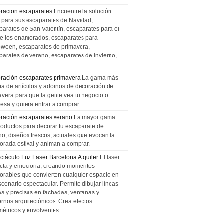
racion escaparates
Encuentre la solución
l para sus escaparates de Navidad,
parates de San Valentín, escaparates para el
de los enamorados, escaparates para
oween, escaparates de primavera,
parates de verano, escaparates de invierno,
ración escaparates primavera
La gama más
ia de artículos y adornos de decoración de
avera para que la gente vea tu negocio o
esa y quiera entrar a comprar.
ración escaparates verano
La mayor gama
roductos para decorar tu escaparate de
no, diseños frescos, actuales que evocan la
orada estival y animan a comprar.
ctáculo Luz Laser Barcelona Alquiler
El láser
cta y emociona, creando momentos
rables que convierten cualquier espacio en
scenario espectacular. Permite dibujar líneas
das y precisas en fachadas, ventanas y
ornos arquitectónicos. Crea efectos
métricos y envolventes