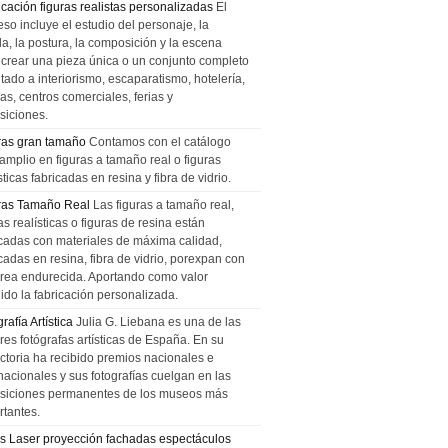
icación figuras realistas personalizadas
El
so incluye el estudio del personaje, la
la, la postura, la composición y la escena
 crear una pieza única o un conjunto completo
tado a interiorismo, escaparatismo, hotelería,
as, centros comerciales, ferias y
siciones.
ras gran tamaño
Contamos con el catálogo
amplio en figuras a tamaño real o figuras
sticas fabricadas en resina y fibra de vidrio.
ras Tamaño Real
Las figuras a tamaño real,
as realísticas o figuras de resina están
icadas con materiales de máxima calidad,
cadas en resina, fibra de vidrio, porexpan con
urea endurecida. Aportando como valor
ido la fabricación personalizada.
rafía Artística
Julia G. Liebana es una de las
res fotógrafas artísticas de España. En su
ectoria ha recibido premios nacionales e
nacionales y sus fotografías cuelgan en las
siciones permanentes de los museos más
rtantes.
s Laser proyección fachadas espectáculos