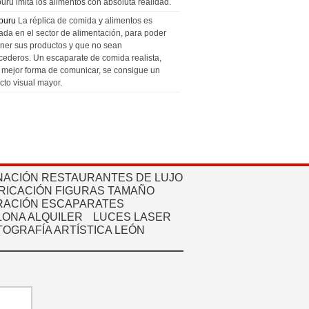
uru imita los alimentos con absoluta realidad.
puru
La réplica de comida y alimentos es
zada en el sector de alimentación, para poder
ner sus productos y que no sean
cederos. Un escaparate de comida realista,
a mejor forma de comunicar, se consigue un
cto visual mayor.
NACIÓN RESTAURANTES DE LUJO
RICACIÓN FIGURAS TAMAÑO
ACIÓN ESCAPARATES
ONA ALQUILER
LUCES LASER
TOGRAFÍA ARTÍSTICA LEÓN