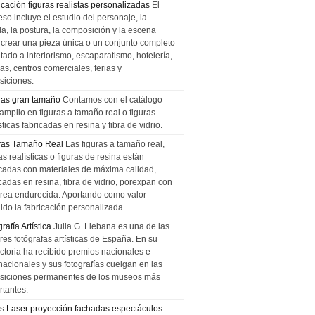
icación figuras realistas personalizadas
El
so incluye el estudio del personaje, la
la, la postura, la composición y la escena
 crear una pieza única o un conjunto completo
tado a interiorismo, escaparatismo, hotelería,
as, centros comerciales, ferias y
siciones.
ras gran tamaño
Contamos con el catálogo
amplio en figuras a tamaño real o figuras
sticas fabricadas en resina y fibra de vidrio.
ras Tamaño Real
Las figuras a tamaño real,
as realísticas o figuras de resina están
icadas con materiales de máxima calidad,
cadas en resina, fibra de vidrio, porexpan con
urea endurecida. Aportando como valor
ido la fabricación personalizada.
rafía Artística
Julia G. Liebana es una de las
res fotógrafas artísticas de España. En su
ectoria ha recibido premios nacionales e
nacionales y sus fotografías cuelgan en las
siciones permanentes de los museos más
rtantes.
s Laser proyección fachadas espectáculos