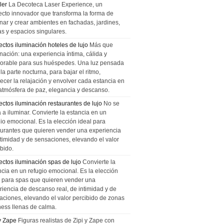
ler
La Decoteca Laser Experience, un
ecto innovador que transforma la forma de
inar y crear ambientes en fachadas, jardines,
as y espacios singulares.
ectos iluminación hoteles de lujo
Más que
nación: una experiencia íntima, cálida y
rable para sus huéspedes. Una luz pensada
la parte nocturna, para bajar el ritmo,
recer la relajación y envolver cada estancia en
atmósfera de paz, elegancia y descanso.
ectos iluminación restaurantes de lujo
No se
a a iluminar. Convierte la estancia en un
gio emocional. Es la elección ideal para
aurantes que quieren vender una experiencia
ntimidad y de sensaciones, elevando el valor
bido.
ectos iluminación spas de lujo
Convierte la
ncia en un refugio emocional. Es la elección
l para spas que quieren vender una
riencia de descanso real, de intimidad y de
aciones, elevando el valor percibido de zonas
ness llenas de calma.
 y Zape
Figuras realistas de Zipi y Zape con