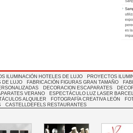
Sanp
Sam
utili
expo
pere
es l
impa
S ILUMINACIÓN HOTELES DE LUJO
PROYECTOS ILUMI
 DE LUJO
FABRICACIÓN FIGURAS GRAN TAMAÑO
FAB
PERSONALIZADAS
DECORACION ESCAPARATES
DECOR
APARATES VERANO
ESPECTÁCULO LUZ LASER BARCEL
TÁCULOS ALQUILER
FOTOGRAFÍA CREATIVA LEÓN
FO
S
CASTELLDEFELS RESTAURANTES