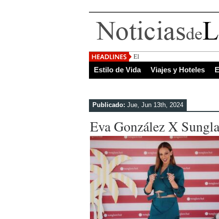
El Salvador, uno de los de
Estilo de Vida
Viajes y Hoteles
E
Publicado:
Jue, Jun 13th, 2024
Eva González X Sungla