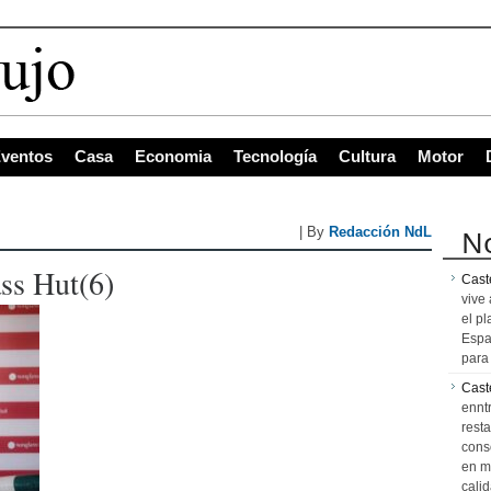
ventos
Casa
Economia
Tecnología
Cultura
Motor
No
| By
Redacción NdL
ss Hut(6)
Caste
vive 
el pl
Espa
para 
Cast
ennt
resta
cons
en m
calid