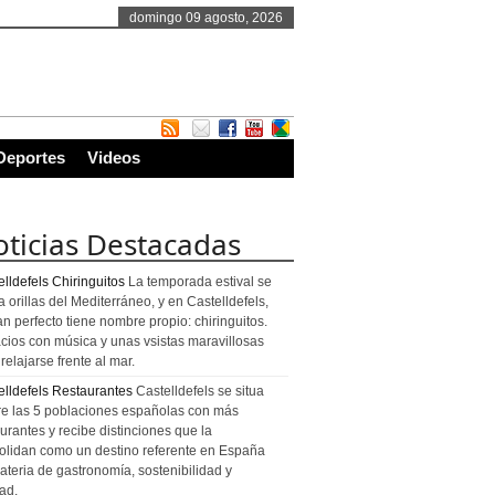
domingo 09 agosto, 2026
Deportes
Videos
ticias Destacadas
lldefels Chiringuitos
La temporada estival se
a orillas del Mediterráneo, y en Castelldefels,
an perfecto tiene nombre propio: chiringuitos.
cios con música y unas vsistas maravillosas
relajarse frente al mar.
elldefels Restaurantes
Castelldefels se situa
re las 5 poblaciones españolas con más
urantes y recibe distinciones que la
olidan como un destino referente en España
ateria de gastronomía, sostenibilidad y
ad.