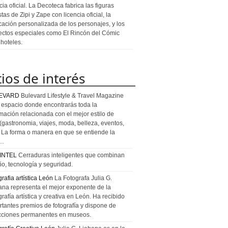
cia oficial. La Decoteca fabrica las figuras
stas de Zipi y Zape con licencia oficial, la
icación personalizada de los personajes, y los
ectos especiales como El Rincón del Cómic
 hoteles.
tios de interés
EVARD
Bulevard Lifestyle & Travel Magazine
l espacio donde encontrarás toda la
rmación relacionada con el mejor estilo de
 (gastronomia, viajes, moda, belleza, eventos,
). La forma o manera en que se entiende la
a…
INTEL
Cerraduras inteligentes que combinan
ño, tecnología y seguridad.
rafia artística León
La Fotografa Julia G.
ana representa el mejor exponente de la
rafía artística y creativa en León. Ha recibido
rtantes premios de fotografía y dispone de
cciones permanentes en museos.