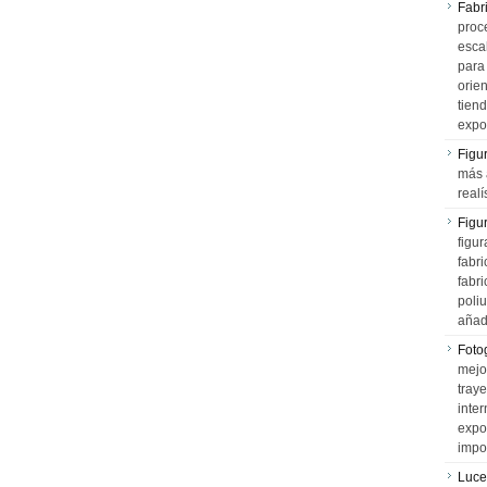
Fabr
proce
esca
para
orien
tiend
expo
Figu
más 
realí
Figu
figur
fabr
fabri
poli
añad
Fotog
mejo
tray
inter
expo
impo
Luce