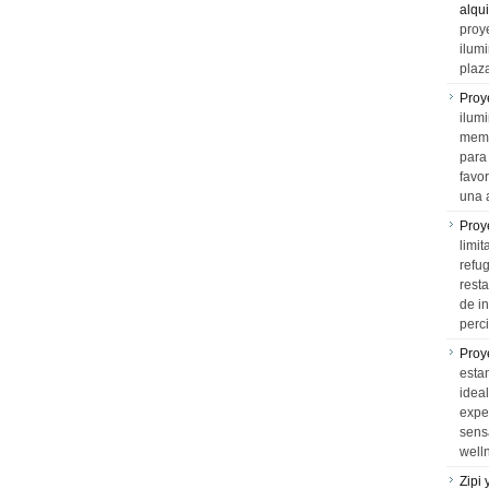
alqui
proy
ilum
plaz
Proy
ilumi
memo
para 
favo
una 
Proy
limit
refu
rest
de i
perci
Proy
esta
idea
expe
sens
well
Zipi