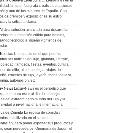
grafía Creativa León
Julia G. Liebana es en la
lidad la mejor fotógrafa creativa de la ciudad
eón y una de las mejores de España. Con
tos de premios y exposiciones su estilo
ca y la crítica la clama.
AI
Una solución avanzada para desarrollar
ectos de iluminación cálida para hoteles,
rando tecnología, diseño y criterios de
star.
 Noticias
Un espacio en el que podrás
trar las noticias del lujo, glamour, lifestyle,
sociedad, famosos, fiestas, eventos, cultura,
tes de élite, alta tecnología, viajes de
ño, cruceros de lujo, joyería, moda, belleza,
omía, automoción, etc.
ry News
LuxuryNews es el periódico que
ita leer para estar al día de las mejores
ias del extraordinario mundo del lujo y la
sividad a nivel nacional e internacional.
ica de Comida
La réplica de comida y
ntos es utilizada en el sector de
entación, para poder exponer sus productos y
no sean perecederos. Originaria de Japón, el