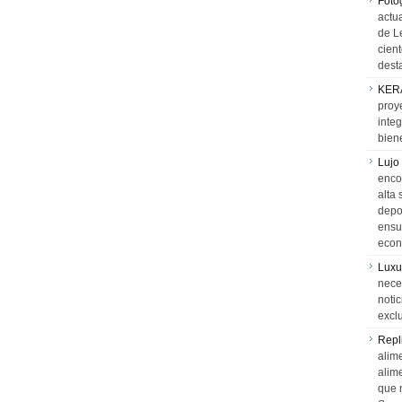
Foto
actua
de L
cien
desta
KER
proy
integ
biene
Lujo
encon
alta 
depor
ensue
econ
Luxu
neces
notic
exclu
Repl
alime
alim
que 