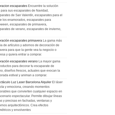
racion escaparates
Encuentre la solución
l para sus escaparates de Navidad,
parates de San Valentín, escaparates para el
de los enamorados, escaparates para
oween, escaparates de primavera,
parates de verano, escaparates de invierno,
ración escaparates primavera
La gama más
ia de artículos y adornos de decoración de
avera para que la gente vea tu negocio o
esa y quiera entrar a comprar.
ración escaparates verano
La mayor gama
roductos para decorar tu escaparate de
no, diseños frescos, actuales que evocan la
orada estival y animan a comprar.
ctáculo Luz Laser Barcelona Alquiler
El láser
cta y emociona, creando momentos
rables que convierten cualquier espacio en
scenario espectacular. Permite dibujar líneas
das y precisas en fachadas, ventanas y
ornos arquitectónicos. Crea efectos
métricos y envolventes