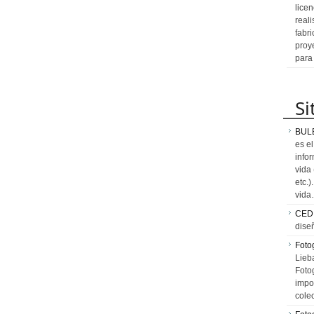
licen
reali
fabr
proy
para
Si
BUL
es e
info
vida
etc.
vid
CED
dise
Fotog
Lieb
Fotog
impo
cole