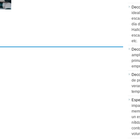
Deco
idea
esca
día 
Hall
esca
etc.
Deco
ampl
prim
empr
Deco
de p
vera
temp
Espe
impa
memo
un e
níti
cont
volu