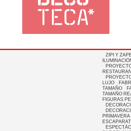
ZIPI Y ZAP
ILUMINACIÓ
PROYECTO
RESTAURAN
PROYECTO
LUJO
FABR
TAMAÑO
F
TAMAÑO RE
FIGURAS P
DECORACI
DECORACI
PRIMAVERA
ESCAPARAT
ESPECTÁC