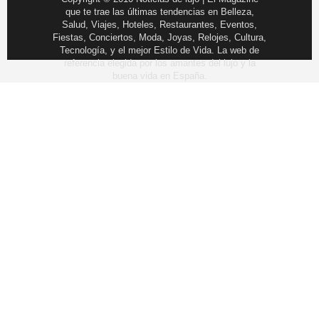
que te trae las últimas tendencias en Belleza,
Salud, Viajes, Hoteles, Restaurantes, Eventos,
Fiestas, Conciertos, Moda, Joyas, Relojes, Cultura,
Tecnología, y el mejor Estilo de Vida. La web de
referencia elegida por los amantes del lujo y la
buena vida en España.