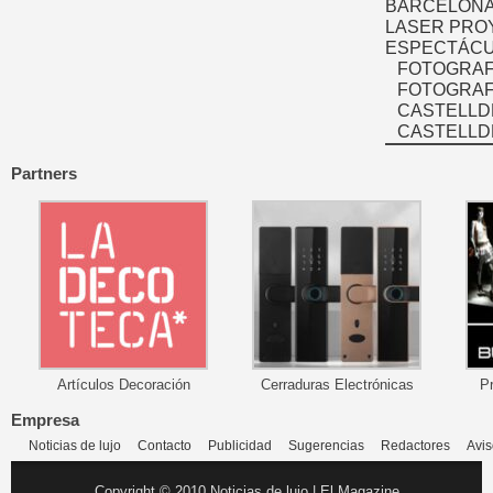
BARCELONA
LASER PRO
ESPECTÁCU
FOTOGRAF
FOTOGRAFÍ
CASTELLD
CASTELLD
Partners
Artículos Decoración
Cerraduras Electrónicas
P
Empresa
Noticias de lujo
Contacto
Publicidad
Sugerencias
Redactores
Avis
Copyright © 2010 Noticias de lujo | El Magazine