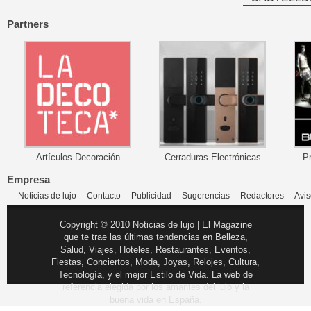
Partners
Artículos Decoración
Cerraduras Electrónicas
P
Empresa
Noticias de lujo
Contacto
Publicidad
Sugerencias
Redactores
Avis
Copyright © 2010 Noticias de lujo | El Magazine
que te trae las últimas tendencias en Belleza,
Salud, Viajes, Hoteles, Restaurantes, Eventos,
Fiestas, Conciertos, Moda, Joyas, Relojes, Cultura,
Tecnología, y el mejor Estilo de Vida. La web de
referencia elegida por los amantes del lujo y la
buena vida en España.