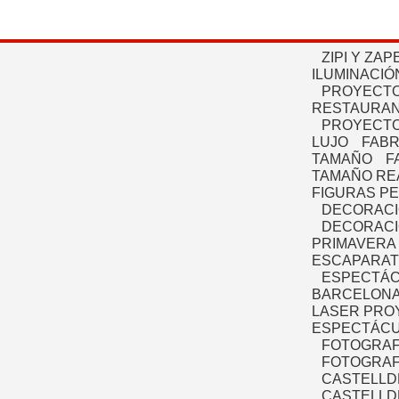
ZIPI Y ZAP
ILUMINACIÓ
PROYECTO
RESTAURAN
PROYECTO
LUJO
FABR
TAMAÑO
F
TAMAÑO RE
FIGURAS P
DECORACI
DECORACI
PRIMAVERA
ESCAPARAT
ESPECTÁC
BARCELONA
LASER PRO
ESPECTÁCU
FOTOGRAF
FOTOGRAFÍ
CASTELLD
CASTELLD