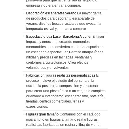
primavera para que la gente vea tu negocio o
empresa y quiera entrar a comprar.
Decoración escaparates verano
La mayor gama
de productos para decorar tu escaparate de
verano, diseños frescos, actuales que evocan la
temporada estival y animan a comprar.
Espectáculo Luz Laser Barcelona Alquiler
El láser
impacta y emociona, creando momentos
memorables que convierten cualquier espacio en
un escenario espectacular. Permite dibujar líneas
nítidas y precisas en fachadas, ventanas y
contornos arquitectónicos. Crea efectos
volumétricos y envolventes
Fabricación figuras realistas personalizadas
El
proceso incluye el estudio del personaje, la
escala, la postura, la composición y la escena
para crear una pieza única o un conjunto completo
orientado a interiorismo, escaparatismo, hotelería,
tiendas, centros comerciales, ferias y
exposiciones.
Figuras gran tamaño
Contamos con el catálogo
más amplio en figuras a tamaño real o figuras
realísticas fabricadas en resina y fibra de vidrio.