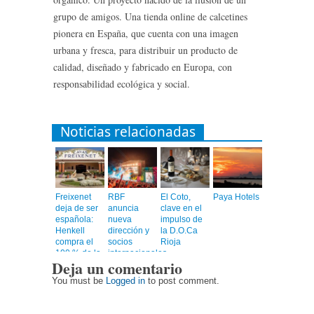
grupo de amigos. Una tienda online de calcetines
pionera en España, que cuenta con una imagen
urbana y fresca, para distribuir un producto de
calidad, diseñado y fabricado en Europa, con
responsabilidad ecológica y social.
Noticias relacionadas
Freixenet
RBF
El Coto,
Paya Hotels
deja de ser
anuncia
clave en el
española:
nueva
impulso de
Henkell
dirección y
la D.O.Ca
compra el
socios
Rioja
100 % de la
internacionales,
Deja un comentario
compañía
confirmando
su gira 2026
You must be
Logged in
to post comment.
en siete
ciudades