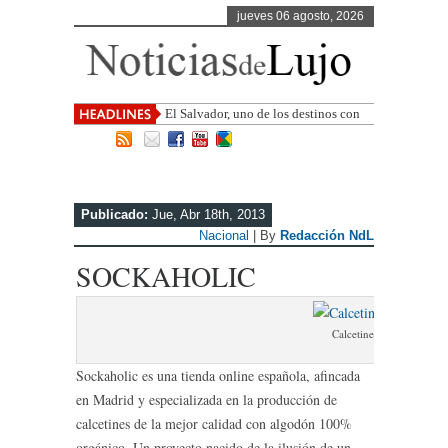
jueves 06 agosto, 2026
El Salvador, uno de los destinos con
mayor proyección de Centroamé
Publicado:
Jue, Abr 18th, 2013
Nacional
| By
Redacción NdL
SOCKAHOLIC
Calcetines Sockaholic
Sockaholic es una tienda online española, afincada
en Madrid y especializada en la producción de
calcetines de la mejor calidad con algodón 100%
orgánico.
Un proyecto nacido de la ilusión de un