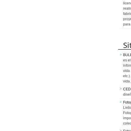
licen
reali
fabr
proy
para
Si
BUL
es e
info
vida
etc.
vid
CED
dise
Fotog
Lieb
Fotog
impo
cole