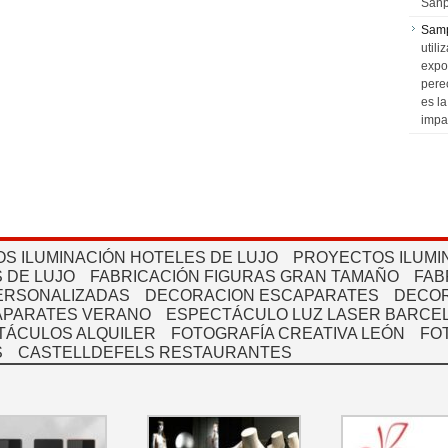
Sanp
Sam
utili
expo
pere
es l
impa
S ILUMINACIÓN HOTELES DE LUJO
PROYECTOS ILUMI
 DE LUJO
FABRICACIÓN FIGURAS GRAN TAMAÑO
FAB
PERSONALIZADAS
DECORACION ESCAPARATES
DECOR
APARATES VERANO
ESPECTÁCULO LUZ LASER BARCEL
TÁCULOS ALQUILER
FOTOGRAFÍA CREATIVA LEÓN
FO
S
CASTELLDEFELS RESTAURANTES