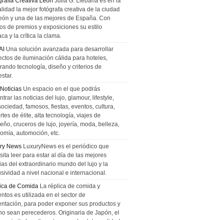
grafía Creativa León
Julia G. Liebana es en la
lidad la mejor fotógrafa creativa de la ciudad
eón y una de las mejores de España. Con
tos de premios y exposiciones su estilo
ca y la crítica la clama.
AI
Una solución avanzada para desarrollar
ectos de iluminación cálida para hoteles,
rando tecnología, diseño y criterios de
star.
 Noticias
Un espacio en el que podrás
trar las noticias del lujo, glamour, lifestyle,
sociedad, famosos, fiestas, eventos, cultura,
tes de élite, alta tecnología, viajes de
ño, cruceros de lujo, joyería, moda, belleza,
omía, automoción, etc.
ry News
LuxuryNews es el periódico que
ita leer para estar al día de las mejores
ias del extraordinario mundo del lujo y la
sividad a nivel nacional e internacional.
ica de Comida
La réplica de comida y
ntos es utilizada en el sector de
entación, para poder exponer sus productos y
no sean perecederos. Originaria de Japón, el