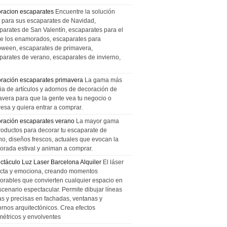
racion escaparates
Encuentre la solución
l para sus escaparates de Navidad,
parates de San Valentín, escaparates para el
de los enamorados, escaparates para
oween, escaparates de primavera,
parates de verano, escaparates de invierno,
ración escaparates primavera
La gama más
ia de artículos y adornos de decoración de
avera para que la gente vea tu negocio o
esa y quiera entrar a comprar.
ración escaparates verano
La mayor gama
roductos para decorar tu escaparate de
no, diseños frescos, actuales que evocan la
orada estival y animan a comprar.
ctáculo Luz Laser Barcelona Alquiler
El láser
cta y emociona, creando momentos
rables que convierten cualquier espacio en
scenario espectacular. Permite dibujar líneas
das y precisas en fachadas, ventanas y
ornos arquitectónicos. Crea efectos
métricos y envolventes