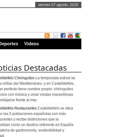
viernes 07 agosto, 2026
Deportes
Videos
ticias Destacadas
lldefels Chiringuitos
La temporada estival se
a orillas del Mediterráneo, y en Castelldefels,
an perfecto tiene nombre propio: chiringuitos.
cios con música y unas vsistas maravillosas
relajarse frente al mar.
elldefels Restaurantes
Castelldefels se situa
re las 5 poblaciones españolas con más
urantes y recibe distinciones que la
olidan como un destino referente en España
ateria de gastronomía, sostenibilidad y
ad.