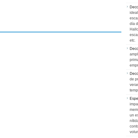
Deco
idea
esca
día 
Hall
esca
etc.
Deco
ampl
prim
empr
Deco
de p
vera
temp
Espe
impa
memo
un e
níti
cont
volu