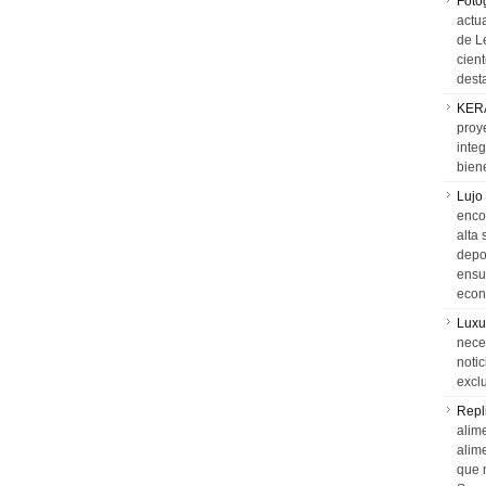
Foto
actua
de L
cien
desta
KER
proy
integ
biene
Lujo
encon
alta 
depor
ensue
econ
Luxu
neces
notic
exclu
Repl
alime
alim
que 