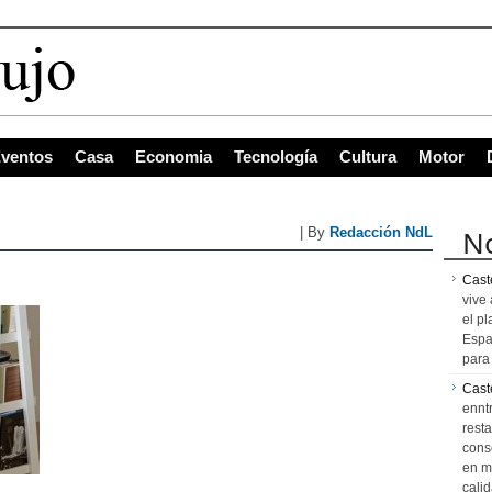
ventos
Casa
Economia
Tecnología
Cultura
Motor
No
| By
Redacción NdL
Caste
vive 
el pl
Espa
para 
Cast
ennt
resta
cons
en m
calid