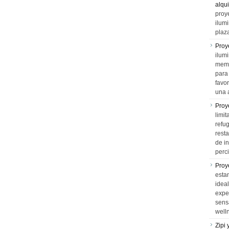
alqui
proy
ilum
plaz
Proy
ilumi
memo
para 
favo
una 
Proy
limit
refu
rest
de i
perci
Proy
esta
idea
expe
sens
well
Zipi