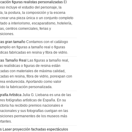
icación figuras realistas personalizadas
El
so incluye el estudio del personaje, la
la, la postura, la composición y la escena
 crear una pieza única o un conjunto completo
tado a interiorismo, escaparatismo, hotelería,
as, centros comerciales, ferias y
siciones.
ras gran tamaño
Contamos con el catálogo
amplio en figuras a tamaño real o figuras
sticas fabricadas en resina y fibra de vidrio.
ras Tamaño Real
Las figuras a tamaño real,
as realísticas o figuras de resina están
icadas con materiales de máxima calidad,
cadas en resina, fibra de vidrio, porexpan con
urea endurecida. Aportando como valor
ido la fabricación personalizada.
rafía Artística
Julia G. Liebana es una de las
res fotógrafas artísticas de España. En su
ectoria ha recibido premios nacionales e
nacionales y sus fotografías cuelgan en las
siciones permanentes de los museos más
rtantes.
s Laser proyección fachadas espectáculos