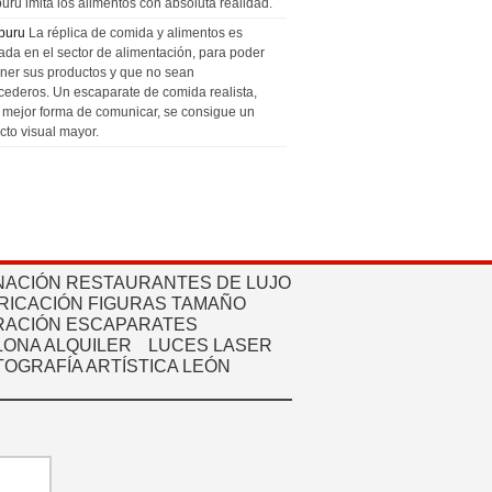
uru imita los alimentos con absoluta realidad.
puru
La réplica de comida y alimentos es
zada en el sector de alimentación, para poder
ner sus productos y que no sean
cederos. Un escaparate de comida realista,
a mejor forma de comunicar, se consigue un
cto visual mayor.
NACIÓN RESTAURANTES DE LUJO
RICACIÓN FIGURAS TAMAÑO
ACIÓN ESCAPARATES
ONA ALQUILER
LUCES LASER
TOGRAFÍA ARTÍSTICA LEÓN