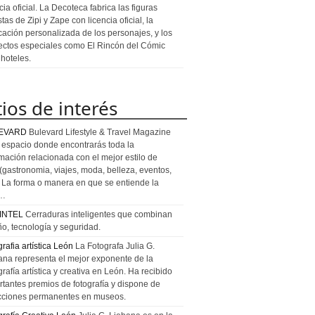
cia oficial. La Decoteca fabrica las figuras
stas de Zipi y Zape con licencia oficial, la
icación personalizada de los personajes, y los
ectos especiales como El Rincón del Cómic
 hoteles.
tios de interés
EVARD
Bulevard Lifestyle & Travel Magazine
l espacio donde encontrarás toda la
rmación relacionada con el mejor estilo de
 (gastronomia, viajes, moda, belleza, eventos,
). La forma o manera en que se entiende la
a…
INTEL
Cerraduras inteligentes que combinan
ño, tecnología y seguridad.
rafia artística León
La Fotografa Julia G.
ana representa el mejor exponente de la
rafía artística y creativa en León. Ha recibido
rtantes premios de fotografía y dispone de
cciones permanentes en museos.