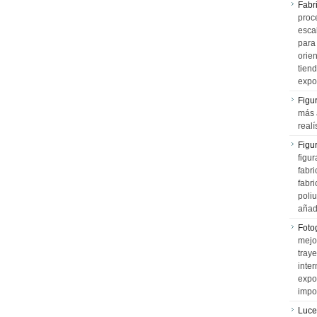
Fabr
proce
esca
para
orien
tiend
expo
Figu
más 
realí
Figu
figur
fabr
fabri
poli
añad
Fotog
mejo
tray
inter
expo
impo
Luce