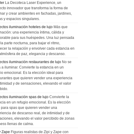
ler
La Decoteca Laser Experience, un
ecto innovador que transforma la forma de
inar y crear ambientes en fachadas, jardines,
as y espacios singulares.
ectos iluminación hoteles de lujo
Más que
nación: una experiencia íntima, cálida y
rable para sus huéspedes. Una luz pensada
la parte nocturna, para bajar el ritmo,
recer la relajación y envolver cada estancia en
atmósfera de paz, elegancia y descanso.
ectos iluminación restaurantes de lujo
No se
a a iluminar. Convierte la estancia en un
gio emocional. Es la elección ideal para
aurantes que quieren vender una experiencia
ntimidad y de sensaciones, elevando el valor
bido.
ectos iluminación spas de lujo
Convierte la
ncia en un refugio emocional. Es la elección
l para spas que quieren vender una
riencia de descanso real, de intimidad y de
aciones, elevando el valor percibido de zonas
ness llenas de calma.
 y Zape
Figuras realistas de Zipi y Zape con