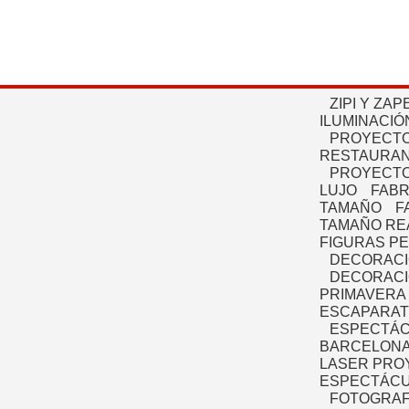
ZIPI Y ZAP
ILUMINACIÓ
PROYECTO
RESTAURAN
PROYECTO
LUJO
FABR
TAMAÑO
F
TAMAÑO RE
FIGURAS P
DECORACI
DECORACI
PRIMAVERA
ESCAPARAT
ESPECTÁC
BARCELONA
LASER PRO
ESPECTÁCU
FOTOGRAF