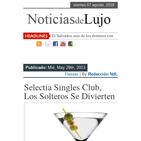
viernes 07 agosto, 2026
El Salvador, uno de los destinos con
mayor proyección de Centroamérica
Publicado:
Mié, May 29th, 2013
Fiestas
| By
Redacción NdL
Selectia Singles Club,
Los Solteros Se Divierten