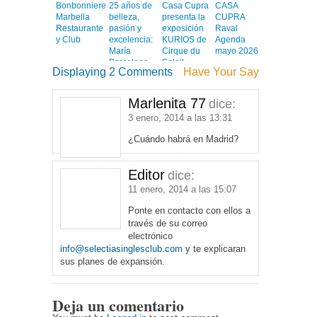
Bonbonniere
25 años de
Casa Cupra
CASA
Marbella
belleza,
presenta la
CUPRA
Restaurante
pasión y
exposición
Raval
y Club
excelencia:
KURIOS de
Agenda
María
Cirque du
mayo 2026
Barcelona
Soleil
Displaying 2 Comments
Have Your Say
Peluquerías
celebra por
todo lo alto
Marlenita 77
dice:
el
3 enero, 2014 a las 13:31
aniversario
de su
¿Cuándo habrá en Madrid?
icónico
Salón
Bonanova
Editor
dice:
11 enero, 2014 a las 15:07
Ponte en contacto con ellos a
través de su correo
electrónico
info@selectiasinglesclub.com
y te explicaran
sus planes de expansión.
Deja un comentario