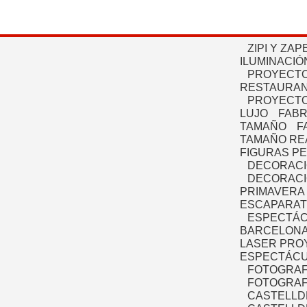
ZIPI Y ZAP
ILUMINACIÓ
PROYECTO
RESTAURAN
PROYECTO
LUJO
FABR
TAMAÑO
F
TAMAÑO RE
FIGURAS P
DECORACI
DECORACI
PRIMAVERA
ESCAPARAT
ESPECTÁC
BARCELONA
LASER PRO
ESPECTÁCU
FOTOGRAF
FOTOGRAFÍ
CASTELLD