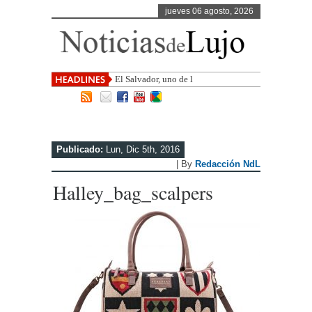
jueves 06 agosto, 2026
El Salvador, uno de los destinos con
mayor p
Publicado:
Lun, Dic 5th, 2016
| By
Redacción NdL
Halley_bag_scalpers