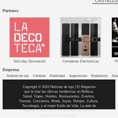
CASTELLD
Partners
Artículos Decoración
Cerraduras Electrónicas
P
Empresa
Noticias de lujo
Contacto
Publicidad
Sugerencias
Redactores
Avis
Copyright © 2010 Noticias de lujo | El Magazine
que te trae las últimas tendencias en Belleza,
Salud, Viajes, Hoteles, Restaurantes, Eventos,
Fiestas, Conciertos, Moda, Joyas, Relojes, Cultura,
Tecnología, y el mejor Estilo de Vida. La web de
referencia elegida por los amantes del lujo y la
buena vida en España.