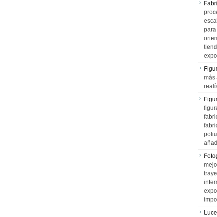
Fabr
proce
esca
para
orien
tiend
expo
Figu
más 
realí
Figu
figur
fabr
fabri
poli
añad
Fotog
mejo
tray
inter
expo
impo
Luce