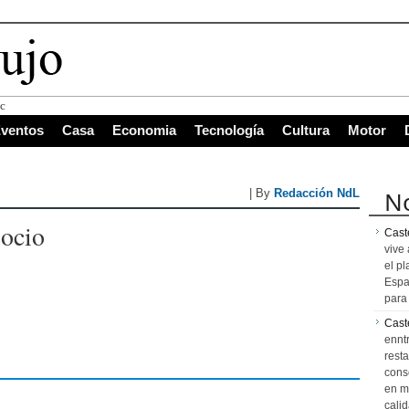
s con mayor proyección de C
ventos
Casa
Economia
Tecnología
Cultura
Motor
No
| By
Redacción NdL
Socio
Caste
vive 
el pl
Espa
para 
Cast
ennt
resta
cons
en m
calid