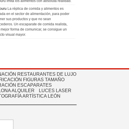
uru imita los alimentos con absoluta realidad.
puru
La réplica de comida y alimentos es
zada en el sector de alimentación, para poder
ner sus productos y que no sean
cederos. Un escaparate de comida realista,
a mejor forma de comunicar, se consigue un
cto visual mayor.
NACIÓN RESTAURANTES DE LUJO
RICACIÓN FIGURAS TAMAÑO
ACIÓN ESCAPARATES
ONA ALQUILER
LUCES LASER
TOGRAFÍA ARTÍSTICA LEÓN