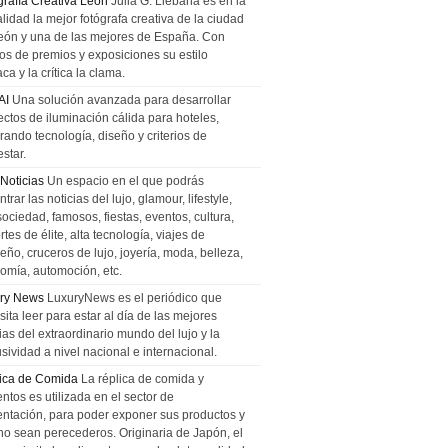
grafía Creativa León
Julia G. Liebana es en la
lidad la mejor fotógrafa creativa de la ciudad
eón y una de las mejores de España. Con
tos de premios y exposiciones su estilo
ca y la crítica la clama.
AI
Una solución avanzada para desarrollar
ectos de iluminación cálida para hoteles,
rando tecnología, diseño y criterios de
star.
 Noticias
Un espacio en el que podrás
trar las noticias del lujo, glamour, lifestyle,
sociedad, famosos, fiestas, eventos, cultura,
tes de élite, alta tecnología, viajes de
ño, cruceros de lujo, joyería, moda, belleza,
omía, automoción, etc.
ry News
LuxuryNews es el periódico que
ita leer para estar al día de las mejores
ias del extraordinario mundo del lujo y la
sividad a nivel nacional e internacional.
ica de Comida
La réplica de comida y
ntos es utilizada en el sector de
entación, para poder exponer sus productos y
no sean perecederos. Originaria de Japón, el