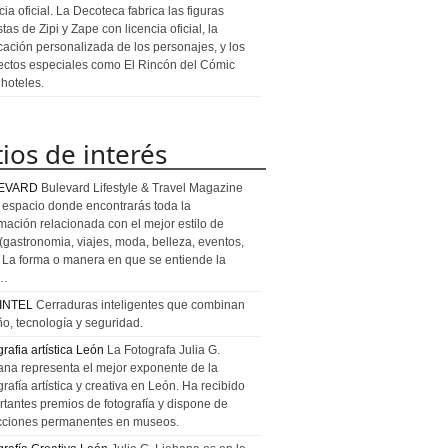
cia oficial. La Decoteca fabrica las figuras
stas de Zipi y Zape con licencia oficial, la
icación personalizada de los personajes, y los
ectos especiales como El Rincón del Cómic
 hoteles.
tios de interés
EVARD
Bulevard Lifestyle & Travel Magazine
l espacio donde encontrarás toda la
rmación relacionada con el mejor estilo de
 (gastronomia, viajes, moda, belleza, eventos,
). La forma o manera en que se entiende la
a…
INTEL
Cerraduras inteligentes que combinan
ño, tecnología y seguridad.
rafia artística León
La Fotografa Julia G.
ana representa el mejor exponente de la
rafía artística y creativa en León. Ha recibido
rtantes premios de fotografía y dispone de
cciones permanentes en museos.