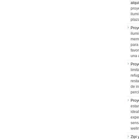
alqui
proy
ilum
plaz
Proy
ilumi
memo
para 
favo
una 
Proy
limit
refu
rest
de i
perci
Proy
esta
idea
expe
sens
well
Zipi