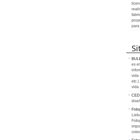
licen
reali
fabr
proy
para
Si
BUL
es e
info
vida
etc.
vid
CED
dise
Fotog
Lieb
Fotog
impo
cole