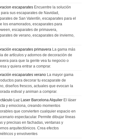
racion escaparates
Encuentre la solución
l para sus escaparates de Navidad,
parates de San Valentín, escaparates para el
de los enamorados, escaparates para
oween, escaparates de primavera,
parates de verano, escaparates de invierno,
ración escaparates primavera
La gama más
ia de artículos y adornos de decoración de
avera para que la gente vea tu negocio o
esa y quiera entrar a comprar.
ración escaparates verano
La mayor gama
roductos para decorar tu escaparate de
no, diseños frescos, actuales que evocan la
orada estival y animan a comprar.
ctáculo Luz Laser Barcelona Alquiler
El láser
cta y emociona, creando momentos
rables que convierten cualquier espacio en
scenario espectacular. Permite dibujar líneas
das y precisas en fachadas, ventanas y
ornos arquitectónicos. Crea efectos
métricos y envolventes