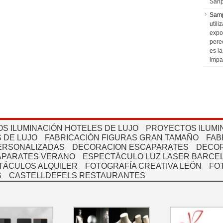
Sanp
Sam
utili
expo
pere
es l
impa
S ILUMINACIÓN HOTELES DE LUJO
PROYECTOS ILUMI
 DE LUJO
FABRICACIÓN FIGURAS GRAN TAMAÑO
FAB
PERSONALIZADAS
DECORACION ESCAPARATES
DECOR
APARATES VERANO
ESPECTÁCULO LUZ LASER BARCEL
TÁCULOS ALQUILER
FOTOGRAFÍA CREATIVA LEÓN
FO
S
CASTELLDEFELS RESTAURANTES