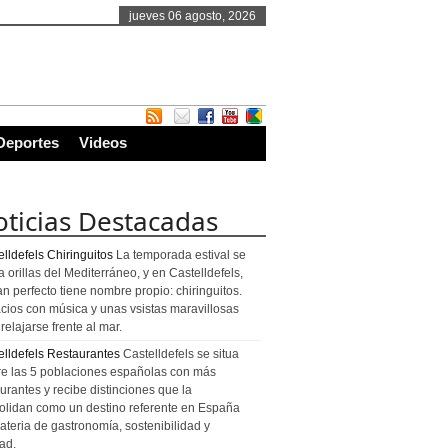
jueves 06 agosto, 2026
Deportes
Videos
ticias Destacadas
lldefels Chiringuitos
La temporada estival se
a orillas del Mediterráneo, y en Castelldefels,
an perfecto tiene nombre propio: chiringuitos.
cios con música y unas vsistas maravillosas
relajarse frente al mar.
elldefels Restaurantes
Castelldefels se situa
re las 5 poblaciones españolas con más
urantes y recibe distinciones que la
olidan como un destino referente en España
ateria de gastronomía, sostenibilidad y
ad.