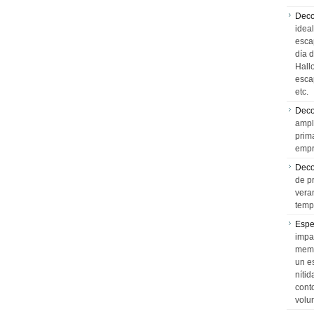
Deco
idea
esca
día 
Hall
esca
etc.
Deco
ampl
prim
empr
Deco
de p
vera
temp
Espe
impa
memo
un e
níti
cont
volu