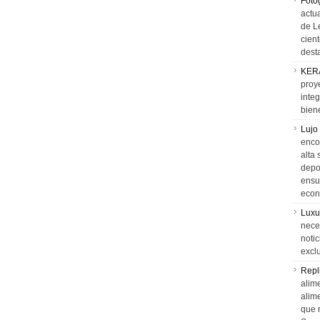
Foto
actua
de L
cien
desta
KER
proy
integ
biene
Lujo
encon
alta 
depor
ensue
econ
Luxu
neces
notic
exclu
Repl
alime
alim
que 