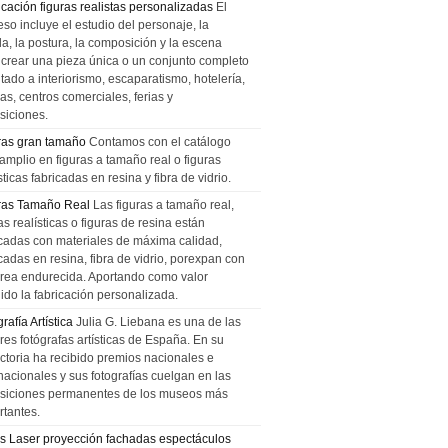
icación figuras realistas personalizadas
El
so incluye el estudio del personaje, la
la, la postura, la composición y la escena
 crear una pieza única o un conjunto completo
tado a interiorismo, escaparatismo, hotelería,
as, centros comerciales, ferias y
siciones.
ras gran tamaño
Contamos con el catálogo
amplio en figuras a tamaño real o figuras
sticas fabricadas en resina y fibra de vidrio.
ras Tamaño Real
Las figuras a tamaño real,
as realísticas o figuras de resina están
icadas con materiales de máxima calidad,
cadas en resina, fibra de vidrio, porexpan con
urea endurecida. Aportando como valor
ido la fabricación personalizada.
rafía Artística
Julia G. Liebana es una de las
res fotógrafas artísticas de España. En su
ectoria ha recibido premios nacionales e
nacionales y sus fotografías cuelgan en las
siciones permanentes de los museos más
rtantes.
s Laser proyección fachadas espectáculos