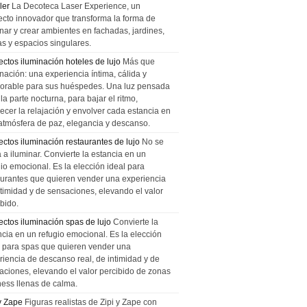
ler
La Decoteca Laser Experience, un
ecto innovador que transforma la forma de
inar y crear ambientes en fachadas, jardines,
as y espacios singulares.
ectos iluminación hoteles de lujo
Más que
nación: una experiencia íntima, cálida y
rable para sus huéspedes. Una luz pensada
la parte nocturna, para bajar el ritmo,
recer la relajación y envolver cada estancia en
atmósfera de paz, elegancia y descanso.
ectos iluminación restaurantes de lujo
No se
a a iluminar. Convierte la estancia en un
gio emocional. Es la elección ideal para
aurantes que quieren vender una experiencia
ntimidad y de sensaciones, elevando el valor
bido.
ectos iluminación spas de lujo
Convierte la
ncia en un refugio emocional. Es la elección
l para spas que quieren vender una
riencia de descanso real, de intimidad y de
aciones, elevando el valor percibido de zonas
ness llenas de calma.
 y Zape
Figuras realistas de Zipi y Zape con