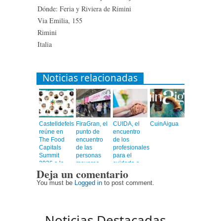
Dónde: Feria y Riviera de Rímini
Via Emilia, 155
Rimini
Italia
Noticias relacionadas
Castelldefels
FiraGran, el
CUIDA, el
CuinAigua
reúne en
punto de
encuentro
The Food
encuentro
de los
Capitals
de las
profesionales
Summit
personas
para el
2026 a la
mayores
cuidado a
Deja un comentario
élite mundial
personas
de la
mayores
You must be
Logged in
to post comment.
gastronomía
Noticias Destacadas