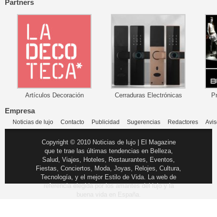
Partners
Artículos Decoración
Cerraduras Electrónicas
P
Empresa
Noticias de lujo
Contacto
Publicidad
Sugerencias
Redactores
Avis
Copyright © 2010 Noticias de lujo | El Magazine
que te trae las últimas tendencias en Belleza,
Salud, Viajes, Hoteles, Restaurantes, Eventos,
Fiestas, Conciertos, Moda, Joyas, Relojes, Cultura,
Tecnología, y el mejor Estilo de Vida. La web de
referencia elegida por los amantes del lujo y la
buena vida en España.