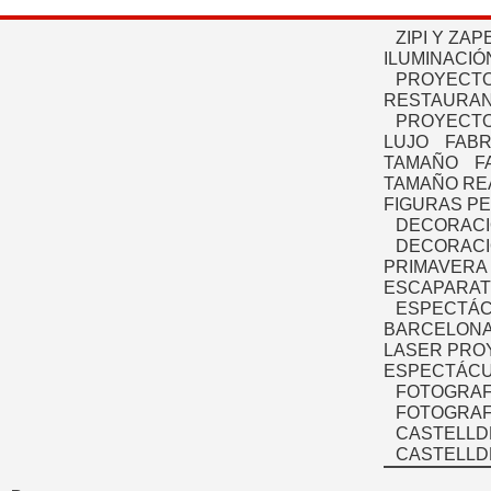
ZIPI Y ZAP
ILUMINACIÓ
PROYECTO
RESTAURAN
PROYECTO
LUJO
FABR
TAMAÑO
F
TAMAÑO RE
FIGURAS P
DECORACI
DECORACI
PRIMAVERA
ESCAPARAT
ESPECTÁC
BARCELONA
LASER PRO
ESPECTÁCU
FOTOGRAF
FOTOGRAFÍ
CASTELLD
CASTELLD