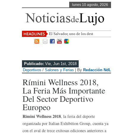
lunes 10 agosto, 2026
El Salvador, uno de los destinos con
mayor proyección de Cen
Publicado:
Vie, Jun 1st, 2018
Deportivos
/
Salones y Ferias
| By
Redacción NdL
Rímini Wellness 2018,
La Feria Más Importante
Del Sector Deportivo
Europeo
Riminí Wellness 2018
, la feria del deporte
organizada por Italian Exhibition Group, cuenta ya
con el aval de trece exitosas ediciones anteriores a