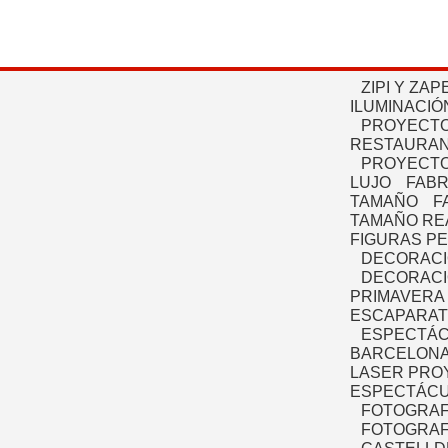
ZIPI Y ZAP
ILUMINACIÓ
PROYECTO
RESTAURAN
PROYECTO
LUJO
FABR
TAMAÑO
F
TAMAÑO RE
FIGURAS P
DECORACI
DECORACI
PRIMAVERA
ESCAPARAT
ESPECTÁC
BARCELONA
LASER PRO
ESPECTÁCU
FOTOGRAF
FOTOGRAFÍ