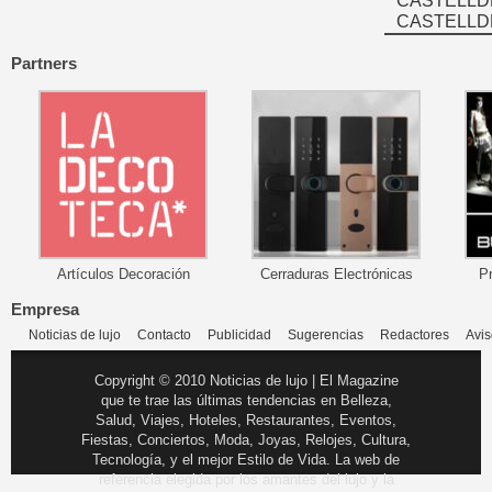
CASTELLD
CASTELLD
Partners
Artículos Decoración
Cerraduras Electrónicas
P
Empresa
Noticias de lujo
Contacto
Publicidad
Sugerencias
Redactores
Avis
Copyright © 2010 Noticias de lujo | El Magazine
que te trae las últimas tendencias en Belleza,
Salud, Viajes, Hoteles, Restaurantes, Eventos,
Fiestas, Conciertos, Moda, Joyas, Relojes, Cultura,
Tecnología, y el mejor Estilo de Vida. La web de
referencia elegida por los amantes del lujo y la