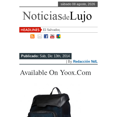
sábado 08 agosto, 2026
El Salvador, uno de los destinos co
Publicado:
Sáb, Dic 13th, 2014
| By
Redacción NdL
Available On Yoox.com