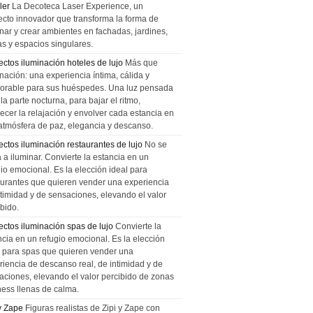
ler
La Decoteca Laser Experience, un
ecto innovador que transforma la forma de
inar y crear ambientes en fachadas, jardines,
as y espacios singulares.
ectos iluminación hoteles de lujo
Más que
nación: una experiencia íntima, cálida y
rable para sus huéspedes. Una luz pensada
la parte nocturna, para bajar el ritmo,
recer la relajación y envolver cada estancia en
atmósfera de paz, elegancia y descanso.
ectos iluminación restaurantes de lujo
No se
a a iluminar. Convierte la estancia en un
gio emocional. Es la elección ideal para
aurantes que quieren vender una experiencia
ntimidad y de sensaciones, elevando el valor
bido.
ectos iluminación spas de lujo
Convierte la
ncia en un refugio emocional. Es la elección
l para spas que quieren vender una
riencia de descanso real, de intimidad y de
aciones, elevando el valor percibido de zonas
ness llenas de calma.
 y Zape
Figuras realistas de Zipi y Zape con