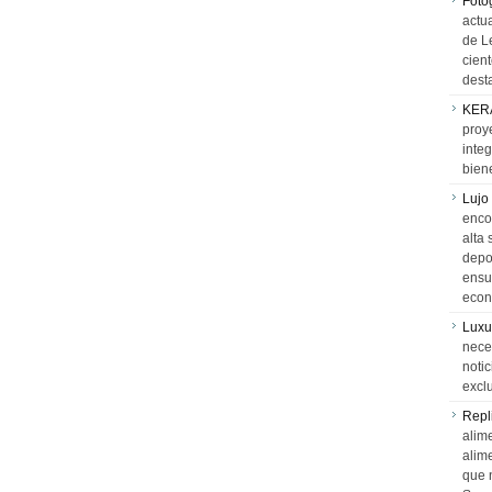
Foto
actua
de L
cien
desta
KER
proy
integ
biene
Lujo
encon
alta 
depor
ensue
econ
Luxu
neces
notic
exclu
Repl
alime
alim
que 