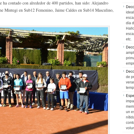
e ha contado con alrededor de 400 partidos, han sido: Alejandro
Deco
 Ane Mintegi en Sub12 Femenino, Jaime Caldes en Sub14 Masculino,
idea
esca
día 
Hall
esca
etc.
Deco
ampl
prim
empr
Deco
de p
vera
temp
Espe
impa
memo
un e
níti
cont
volu