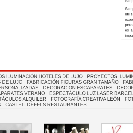
Sanp
Sam
utili
expo
pere
es l
impa
S ILUMINACIÓN HOTELES DE LUJO
PROYECTOS ILUMI
 DE LUJO
FABRICACIÓN FIGURAS GRAN TAMAÑO
FAB
PERSONALIZADAS
DECORACION ESCAPARATES
DECOR
APARATES VERANO
ESPECTÁCULO LUZ LASER BARCEL
TÁCULOS ALQUILER
FOTOGRAFÍA CREATIVA LEÓN
FO
S
CASTELLDEFELS RESTAURANTES