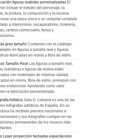
icación figuras realistas personalizadas
El
so incluye el estudio del personaje, la
la, la postura, la composición y la escena
 crear una pieza única o un conjunto completo
tado a interiorismo, escaparatismo, hotelería,
as, centros comerciales, ferias y
siciones.
ras gran tamaño
Contamos con el catálogo
amplio en figuras a tamaño real o figuras
sticas fabricadas en resina y fibra de vidrio.
ras Tamaño Real
Las figuras a tamaño real,
as realísticas o figuras de resina están
icadas con materiales de máxima calidad,
cadas en resina, fibra de vidrio, porexpan con
urea endurecida. Aportando como valor
ido la fabricación personalizada.
rafía Artística
Julia G. Liebana es una de las
res fotógrafas artísticas de España. En su
ectoria ha recibido premios nacionales e
nacionales y sus fotografías cuelgan en las
siciones permanentes de los museos más
rtantes.
s Laser proyección fachadas espectáculos