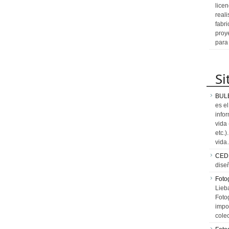
licen
reali
fabr
proy
para
Si
BUL
es e
info
vida
etc.
vid
CED
dise
Fotog
Lieb
Fotog
impo
cole