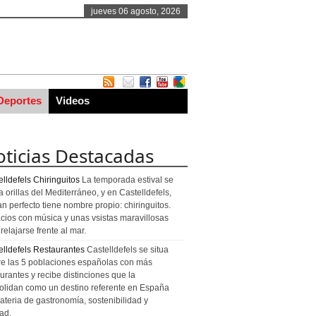
jueves 06 agosto, 2026
Deportes
Videos
ticias Destacadas
lldefels Chiringuitos
La temporada estival se
a orillas del Mediterráneo, y en Castelldefels,
an perfecto tiene nombre propio: chiringuitos.
cios con música y unas vsistas maravillosas
relajarse frente al mar.
elldefels Restaurantes
Castelldefels se situa
re las 5 poblaciones españolas con más
urantes y recibe distinciones que la
olidan como un destino referente en España
ateria de gastronomía, sostenibilidad y
ad.