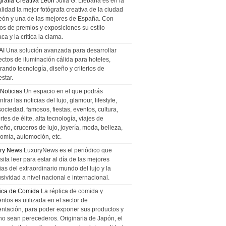
grafía Creativa León
Julia G. Liebana es en la
lidad la mejor fotógrafa creativa de la ciudad
eón y una de las mejores de España. Con
tos de premios y exposiciones su estilo
ca y la crítica la clama.
AI
Una solución avanzada para desarrollar
ectos de iluminación cálida para hoteles,
rando tecnología, diseño y criterios de
star.
 Noticias
Un espacio en el que podrás
trar las noticias del lujo, glamour, lifestyle,
sociedad, famosos, fiestas, eventos, cultura,
tes de élite, alta tecnología, viajes de
ño, cruceros de lujo, joyería, moda, belleza,
omía, automoción, etc.
ry News
LuxuryNews es el periódico que
ita leer para estar al día de las mejores
ias del extraordinario mundo del lujo y la
sividad a nivel nacional e internacional.
ica de Comida
La réplica de comida y
ntos es utilizada en el sector de
entación, para poder exponer sus productos y
no sean perecederos. Originaria de Japón, el