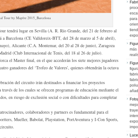
Fabr
proce
esca
al Tour by Mapfre 2015_Barcelona
para
orien
our tendrá lugar en Sevilla (A. R. Río Grande, del 21 de febrero al
tiend
expo
rá a Barcelona (CE Valldoreix-BTT, del 28 de marzo al 5 de abril),
Figu
 mayo), Alicante (C.A. Montemar, del 20 al 28 de junio), Zaragoza
más 
Madrid (Club Internacional de Tenis, del 18 al 26 de julio).
realí
orca el Master final, en el que accederán los siete mejores jugadores
Figu
uatro ganadores del ‘Trofeo de Valores’, quienes obtendrán la octava
figur
fabr
fabri
ración del circuito irán destinados a financiar los proyectos
poli
a través de los cuales se ofrecen programas de educación mediante el
añad
dos, en riesgo de exclusión social o con dificultades para completar
Fotog
mejo
tray
rocinadores, colaboradores y partners es fundamental para el
inter
rtters, Mueller, Babolat, Playstation, PortAventura y I-Con Sports,
expo
circuito.
impo
Luce