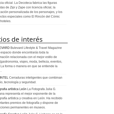
cia oficial. La Decoteca fabrica las figuras
stas de Zipi y Zape con licencia oficial, la
icación personalizada de los personajes, y los
ectos especiales como El Rincón del Cómic
 hoteles.
tios de interés
EVARD
Bulevard Lifestyle & Travel Magazine
l espacio donde encontrarás toda la
rmación relacionada con el mejor estilo de
 (gastronomia, viajes, moda, belleza, eventos,
). La forma o manera en que se entiende la
a…
INTEL
Cerraduras inteligentes que combinan
ño, tecnología y seguridad.
rafia artística León
La Fotografa Julia G.
ana representa el mejor exponente de la
rafía artística y creativa en León. Ha recibido
rtantes premios de fotografía y dispone de
cciones permanentes en museos.