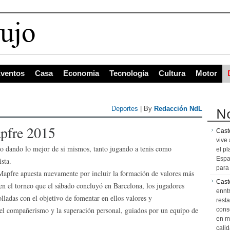
 con
ventos
Casa
Economia
Tecnología
Cultura
Motor
No
Deportes
| By
Redacción NdL
pfre 2015
Caste
vive 
 dando lo mejor de si mismos, tanto jugando a tenis como
el pl
Espa
sta.
para 
Mapfre apuesta nuevamente por incluir la formación de valores más
Cast
, en el torneo que el sábado concluyó en Barcelona, los jugadores
ennt
lladas con el objetivo de fomentar en ellos valores y
resta
el compañerismo y la superación personal, guiados por un equipo de
cons
en m
calid