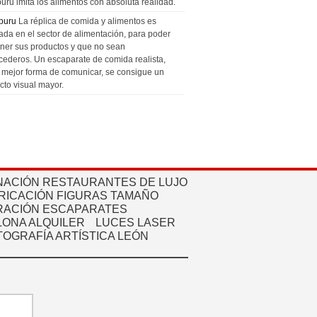
uru imita los alimentos con absoluta realidad.
puru
La réplica de comida y alimentos es
zada en el sector de alimentación, para poder
ner sus productos y que no sean
cederos. Un escaparate de comida realista,
a mejor forma de comunicar, se consigue un
cto visual mayor.
NACIÓN RESTAURANTES DE LUJO
RICACIÓN FIGURAS TAMAÑO
ACIÓN ESCAPARATES
ONA ALQUILER
LUCES LASER
TOGRAFÍA ARTÍSTICA LEÓN