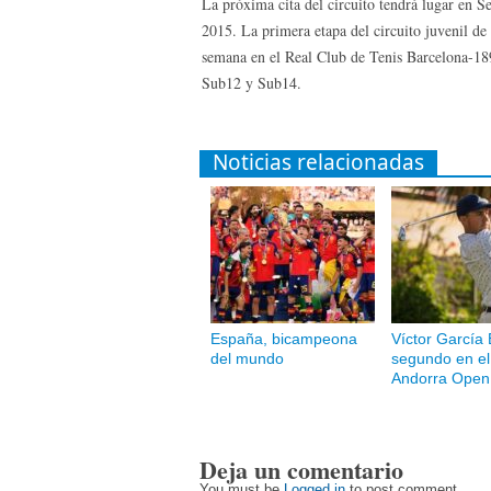
La próxima cita del circuito tendrá lugar en S
2015. La primera etapa del circuito juvenil de
semana en el Real Club de Tenis Barcelona-1899
Sub12 y Sub14.
Noticias relacionadas
España, bicampeona
Víctor García 
del mundo
segundo en el 
Andorra Open
Deja un comentario
You must be
Logged in
to post comment.