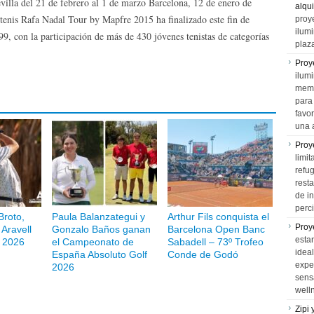
evilla del 21 de febrero al 1 de marzo Barcelona, 12 de enero de
alqui
 tenis Rafa Nadal Tour by Mapfre 2015 ha finalizado este fin de
proy
ilum
, con la participación de más de 430 jóvenes tenistas de categorías
plaz
Proy
ilumi
memo
para 
favo
una 
Proy
limit
refu
rest
de i
perci
Broto,
Paula Balanzategui y
Arthur Fils conquista el
Proy
Aravell
Gonzalo Baños ganan
Barcelona Open Banc
esta
 2026
el Campeonato de
Sabadell – 73º Trofeo
idea
España Absoluto Golf
Conde de Godó
expe
2026
sens
well
Zipi