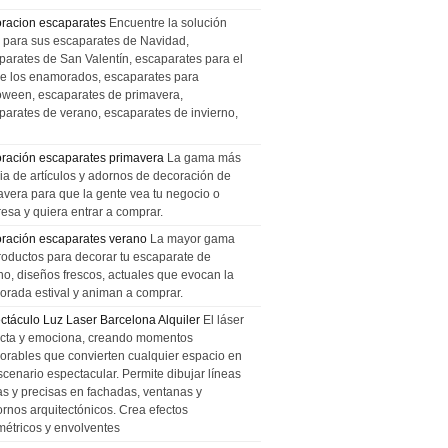
racion escaparates
Encuentre la solución
l para sus escaparates de Navidad,
parates de San Valentín, escaparates para el
de los enamorados, escaparates para
oween, escaparates de primavera,
parates de verano, escaparates de invierno,
ración escaparates primavera
La gama más
ia de artículos y adornos de decoración de
avera para que la gente vea tu negocio o
esa y quiera entrar a comprar.
ración escaparates verano
La mayor gama
roductos para decorar tu escaparate de
no, diseños frescos, actuales que evocan la
orada estival y animan a comprar.
ctáculo Luz Laser Barcelona Alquiler
El láser
cta y emociona, creando momentos
rables que convierten cualquier espacio en
scenario espectacular. Permite dibujar líneas
das y precisas en fachadas, ventanas y
ornos arquitectónicos. Crea efectos
métricos y envolventes