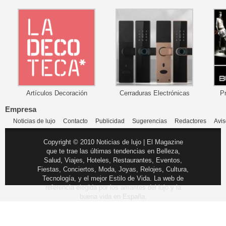
Artículos Decoración
Cerraduras Electrónicas
P
Empresa
Noticias de lujo
Contacto
Publicidad
Sugerencias
Redactores
Avis
Copyright © 2010 Noticias de lujo | El Magazine
que te trae las últimas tendencias en Belleza,
Salud, Viajes, Hoteles, Restaurantes, Eventos,
Fiestas, Conciertos, Moda, Joyas, Relojes, Cultura,
Tecnología, y el mejor Estilo de Vida. La web de
referencia elegida por los amantes del lujo y la
buena vida en España.