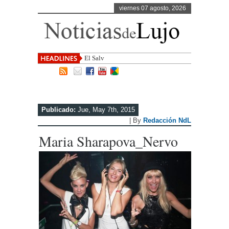
viernes 07 agosto, 2026
El Salvador, uno de los de
Publicado:
Jue, May 7th, 2015
| By
Redacción NdL
Maria Sharapova_Nervo