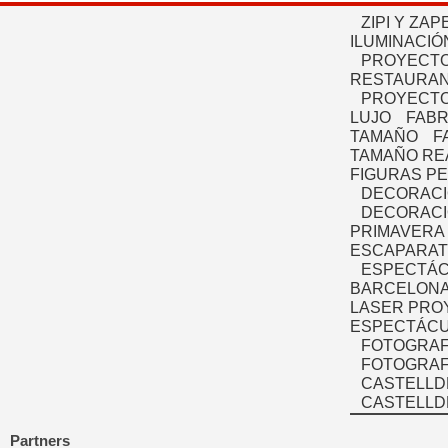
ZIPI Y ZAP
ILUMINACIÓ
PROYECTO
RESTAURAN
PROYECTO
LUJO
FABR
TAMAÑO
F
TAMAÑO RE
FIGURAS P
DECORACI
DECORACI
PRIMAVERA
ESCAPARAT
ESPECTÁC
BARCELONA
LASER PRO
ESPECTÁCU
FOTOGRAF
FOTOGRAFÍ
CASTELLD
CASTELLD
Partners