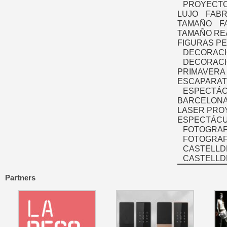
PROYECTO
LUJO
FABR
TAMAÑO
F
TAMAÑO RE
FIGURAS P
DECORACI
DECORACI
PRIMAVERA
ESCAPARAT
ESPECTÁC
BARCELONA
LASER PRO
ESPECTÁCU
FOTOGRAF
FOTOGRAFÍ
CASTELLD
CASTELLD
Partners