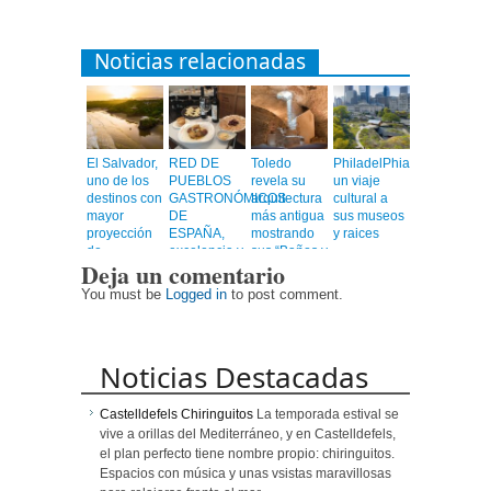
Noticias relacionadas
El Salvador,
RED DE
Toledo
PhiladelPhia,
uno de los
PUEBLOS
revela su
un viaje
destinos con
GASTRONÓMICOS
arquitectura
cultural a
mayor
DE
más antigua
sus museos
proyección
ESPAÑA,
mostrando
y raices
de
excelencia y
sus “Baños y
Deja un comentario
Centroamérica
calidad en
Mezquitas”
un viaje
You must be
Logged in
to post comment.
emocionante
Noticias Destacadas
Castelldefels Chiringuitos
La temporada estival se
vive a orillas del Mediterráneo, y en Castelldefels,
el plan perfecto tiene nombre propio: chiringuitos.
Espacios con música y unas vsistas maravillosas