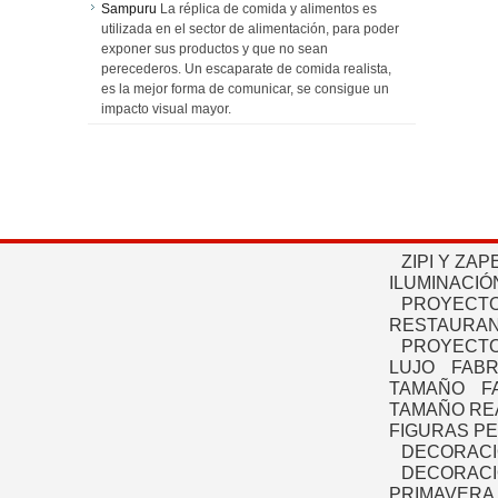
Sampuru
La réplica de comida y alimentos es
utilizada en el sector de alimentación, para poder
exponer sus productos y que no sean
perecederos. Un escaparate de comida realista,
es la mejor forma de comunicar, se consigue un
impacto visual mayor.
ZIPI Y ZAP
ILUMINACIÓ
PROYECTO
RESTAURAN
PROYECTO
LUJO
FABR
TAMAÑO
F
TAMAÑO RE
FIGURAS P
DECORACI
DECORACI
PRIMAVERA