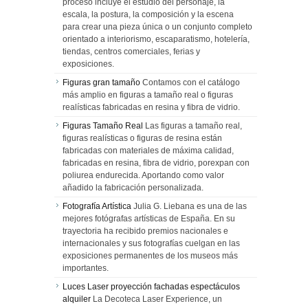
proceso incluye el estudio del personaje, la
escala, la postura, la composición y la escena
para crear una pieza única o un conjunto completo
orientado a interiorismo, escaparatismo, hotelería,
tiendas, centros comerciales, ferias y
exposiciones.
Figuras gran tamaño
Contamos con el catálogo
más amplio en figuras a tamaño real o figuras
realísticas fabricadas en resina y fibra de vidrio.
Figuras Tamaño Real
Las figuras a tamaño real,
figuras realísticas o figuras de resina están
fabricadas con materiales de máxima calidad,
fabricadas en resina, fibra de vidrio, porexpan con
poliurea endurecida. Aportando como valor
añadido la fabricación personalizada.
Fotografía Artística
Julia G. Liebana es una de las
mejores fotógrafas artísticas de España. En su
trayectoria ha recibido premios nacionales e
internacionales y sus fotografías cuelgan en las
exposiciones permanentes de los museos más
importantes.
Luces Laser proyección fachadas espectáculos
alquiler
La Decoteca Laser Experience, un