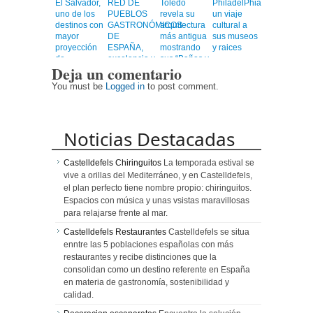
El Salvador,
RED DE
Toledo
PhiladelPhia,
uno de los
PUEBLOS
revela su
un viaje
destinos con
GASTRONÓMICOS
arquitectura
cultural a
mayor
DE
más antigua
sus museos
proyección
ESPAÑA,
mostrando
y raices
de
excelencia y
sus “Baños y
Deja un comentario
Centroamérica
calidad en
Mezquitas”
un viaje
You must be
Logged in
to post comment.
emocionante
Noticias Destacadas
Castelldefels Chiringuitos
La temporada estival se
vive a orillas del Mediterráneo, y en Castelldefels,
el plan perfecto tiene nombre propio: chiringuitos.
Espacios con música y unas vsistas maravillosas
para relajarse frente al mar.
Castelldefels Restaurantes
Castelldefels se situa
enntre las 5 poblaciones españolas con más
restaurantes y recibe distinciones que la
consolidan como un destino referente en España
en materia de gastronomía, sostenibilidad y
calidad.