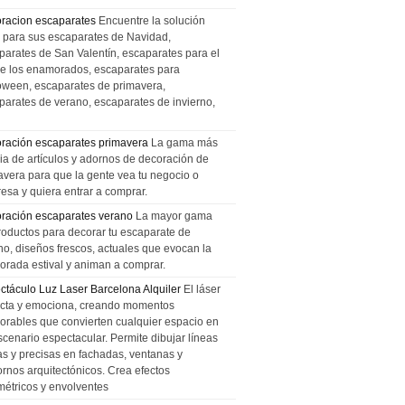
racion escaparates
Encuentre la solución
l para sus escaparates de Navidad,
parates de San Valentín, escaparates para el
de los enamorados, escaparates para
oween, escaparates de primavera,
parates de verano, escaparates de invierno,
ración escaparates primavera
La gama más
ia de artículos y adornos de decoración de
avera para que la gente vea tu negocio o
esa y quiera entrar a comprar.
ración escaparates verano
La mayor gama
roductos para decorar tu escaparate de
no, diseños frescos, actuales que evocan la
orada estival y animan a comprar.
ctáculo Luz Laser Barcelona Alquiler
El láser
cta y emociona, creando momentos
rables que convierten cualquier espacio en
scenario espectacular. Permite dibujar líneas
das y precisas en fachadas, ventanas y
ornos arquitectónicos. Crea efectos
métricos y envolventes