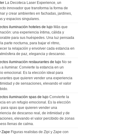
ler
La Decoteca Laser Experience, un
ecto innovador que transforma la forma de
inar y crear ambientes en fachadas, jardines,
as y espacios singulares.
ectos iluminación hoteles de lujo
Más que
nación: una experiencia íntima, cálida y
rable para sus huéspedes. Una luz pensada
la parte nocturna, para bajar el ritmo,
recer la relajación y envolver cada estancia en
atmósfera de paz, elegancia y descanso.
ectos iluminación restaurantes de lujo
No se
a a iluminar. Convierte la estancia en un
gio emocional. Es la elección ideal para
aurantes que quieren vender una experiencia
ntimidad y de sensaciones, elevando el valor
bido.
ectos iluminación spas de lujo
Convierte la
ncia en un refugio emocional. Es la elección
l para spas que quieren vender una
riencia de descanso real, de intimidad y de
aciones, elevando el valor percibido de zonas
ness llenas de calma.
 y Zape
Figuras realistas de Zipi y Zape con