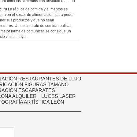
uru imita los alimentos con absoluta realidad.
puru
La réplica de comida y alimentos es
zada en el sector de alimentación, para poder
ner sus productos y que no sean
cederos. Un escaparate de comida realista,
a mejor forma de comunicar, se consigue un
cto visual mayor.
NACIÓN RESTAURANTES DE LUJO
RICACIÓN FIGURAS TAMAÑO
ACIÓN ESCAPARATES
ONA ALQUILER
LUCES LASER
TOGRAFÍA ARTÍSTICA LEÓN