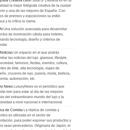
grafía Creativa León
Julia G. Liebana es en la
lidad la mejor fotógrafa creativa de la ciudad
eón y una de las mejores de España. Con
tos de premios y exposiciones su estilo
ca y la crítica la clama.
AI
Una solución avanzada para desarrollar
ectos de iluminación cálida para hoteles,
rando tecnología, diseño y criterios de
star.
 Noticias
Un espacio en el que podrás
trar las noticias del lujo, glamour, lifestyle,
sociedad, famosos, fiestas, eventos, cultura,
tes de élite, alta tecnología, viajes de
ño, cruceros de lujo, joyería, moda, belleza,
omía, automoción, etc.
ry News
LuxuryNews es el periódico que
ita leer para estar al día de las mejores
ias del extraordinario mundo del lujo y la
sividad a nivel nacional e internacional.
ica de Comida
La réplica de comida y
ntos es utilizada en el sector de
entación, para poder exponer sus productos y
no sean perecederos. Originaria de Japón, el