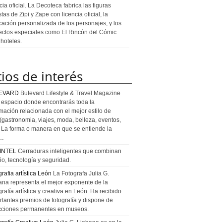
cia oficial. La Decoteca fabrica las figuras
stas de Zipi y Zape con licencia oficial, la
icación personalizada de los personajes, y los
ectos especiales como El Rincón del Cómic
 hoteles.
tios de interés
EVARD
Bulevard Lifestyle & Travel Magazine
l espacio donde encontrarás toda la
rmación relacionada con el mejor estilo de
 (gastronomia, viajes, moda, belleza, eventos,
). La forma o manera en que se entiende la
a…
INTEL
Cerraduras inteligentes que combinan
ño, tecnología y seguridad.
rafia artística León
La Fotografa Julia G.
ana representa el mejor exponente de la
rafía artística y creativa en León. Ha recibido
rtantes premios de fotografía y dispone de
cciones permanentes en museos.