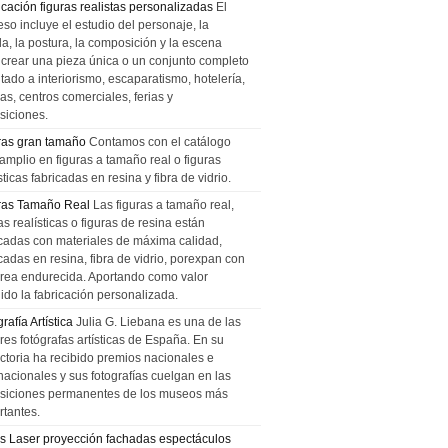
icación figuras realistas personalizadas
El
so incluye el estudio del personaje, la
la, la postura, la composición y la escena
 crear una pieza única o un conjunto completo
tado a interiorismo, escaparatismo, hotelería,
as, centros comerciales, ferias y
siciones.
ras gran tamaño
Contamos con el catálogo
amplio en figuras a tamaño real o figuras
sticas fabricadas en resina y fibra de vidrio.
ras Tamaño Real
Las figuras a tamaño real,
as realísticas o figuras de resina están
icadas con materiales de máxima calidad,
cadas en resina, fibra de vidrio, porexpan con
urea endurecida. Aportando como valor
ido la fabricación personalizada.
rafía Artística
Julia G. Liebana es una de las
res fotógrafas artísticas de España. En su
ectoria ha recibido premios nacionales e
nacionales y sus fotografías cuelgan en las
siciones permanentes de los museos más
rtantes.
s Laser proyección fachadas espectáculos