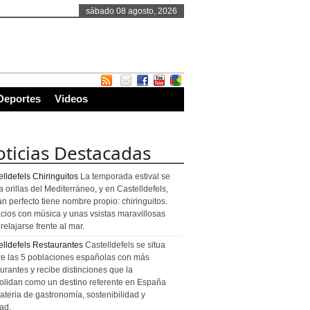
sábado 08 agosto, 2026
Deportes
Videos
ticias Destacadas
lldefels Chiringuitos
La temporada estival se
a orillas del Mediterráneo, y en Castelldefels,
an perfecto tiene nombre propio: chiringuitos.
cios con música y unas vsistas maravillosas
relajarse frente al mar.
elldefels Restaurantes
Castelldefels se situa
re las 5 poblaciones españolas con más
urantes y recibe distinciones que la
olidan como un destino referente en España
ateria de gastronomía, sostenibilidad y
ad.