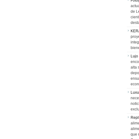
Foto
actua
de L
cien
desta
KER
proy
integ
biene
Lujo
encon
alta 
depor
ensue
econ
Luxu
neces
notic
exclu
Repl
alime
alim
que 