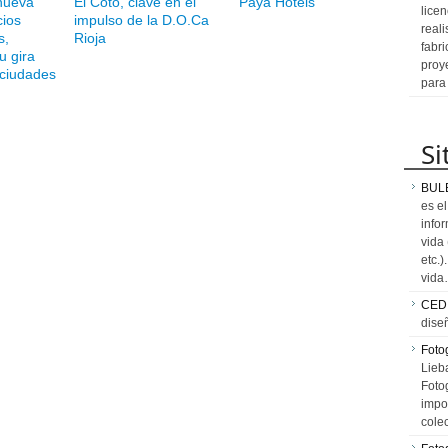
nueva
El Coto, clave en el
Paya Hotels
licen
cios
impulso de la D.O.Ca
reali
s,
Rioja
fabr
u gira
proy
 ciudades
para
Si
BUL
es e
info
vida
etc.
vid
CED
dise
Fotog
Lieb
Fotog
impo
cole