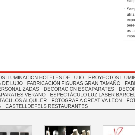
Sanp
Sam
utili
expo
pere
es l
impa
S ILUMINACIÓN HOTELES DE LUJO
PROYECTOS ILUMI
 DE LUJO
FABRICACIÓN FIGURAS GRAN TAMAÑO
FAB
PERSONALIZADAS
DECORACION ESCAPARATES
DECOR
APARATES VERANO
ESPECTÁCULO LUZ LASER BARCEL
TÁCULOS ALQUILER
FOTOGRAFÍA CREATIVA LEÓN
FO
S
CASTELLDEFELS RESTAURANTES