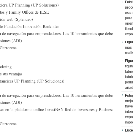
Fabr
anciera UP Planning (UP Soluciones)
proce
ados y Family Offices de IESE
esca
para
ción web (Splendeo)
orien
o de Fundación Innovación Bankinter
tiend
a de navegación para emprendedores. Las 10 herramientas que debe
expo
rsiones (ADI)
Figu
 Garrorena
más 
realí
Figu
ndering
figur
fabr
 sus ventajas
fabri
financiera UP Planning (UP Soluciones)
poli
añad
a de navegación para emprendedores. Las 10 herramientas que debe
Fotog
mejo
rsiones (ADI)
tray
eses en la plataforma online InvestBAN Red de inversores y Business
inter
expo
impo
 Garrorena
Luce