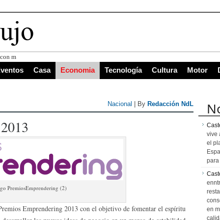
s con mayor proyección de Centroa
ventos
Casa
Economia
Tecnología
Cultura
Motor
No
Nacional
| By
Redacción NdL
 2013
Caste
vive 
el pl
Espa
para 
Cast
ennt
go PremiosEmprendering (2)
resta
cons
Premios Emprendering 2013 con el objetivo de fomentar el espíritu
en m
calid