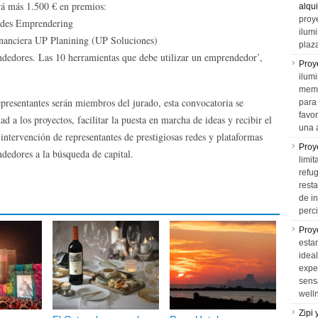
birá más 1.500 € en premios:
alqui
proy
dades Emprendering
ilum
financiera UP Planining (UP Soluciones)
plaz
dedores. Las 10 herramientas que debe utilizar un emprendedor’,
Proy
ilumi
memo
epresentantes serán miembros del jurado, esta convocatoria se
para 
favo
d a los proyectos, facilitar la puesta en marcha de ideas y recibir el
una 
 intervención de representantes de prestigiosas redes y plataformas
Proy
ndedores a la búsqueda de capital.
limit
refu
rest
de i
perci
Proy
esta
idea
expe
sens
well
Zipi