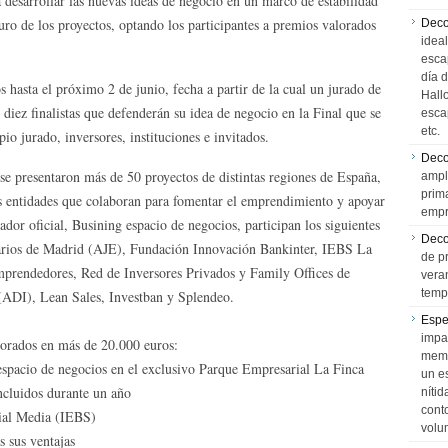
desarrollar las nuevas ideas de negocio en un marco de estabilidad
turo de los proyectos, optando los participantes a premios valorados
Deco
idea
esca
día 
hasta el próximo 2 de junio, fecha a partir de la cual un jurado de
Hall
s diez finalistas que defenderán su idea de negocio en la Final que se
esca
etc.
io jurado, inversores, instituciones e invitados.
Deco
 se presentaron más de 50 proyectos de distintas regiones de España,
ampl
prim
as entidades que colaboran para fomentar el emprendimiento y apoyar
empr
inador oficial, Busining espacio de negocios, participan los siguientes
Deco
arios de Madrid (AJE), Fundación Innovación Bankinter, IEBS La
de p
mprendedores, Red de Inversores Privados y Family Offices de
vera
temp
(ADI), Lean Sales, Investban y Splendeo.
Espe
impa
lorados en más de 20.000 euros:
memo
 espacio de negocios en el exclusivo Parque Empresarial La Finca
un e
ncluidos durante un año
níti
cont
ial Media (IEBS)
volu
 sus ventajas