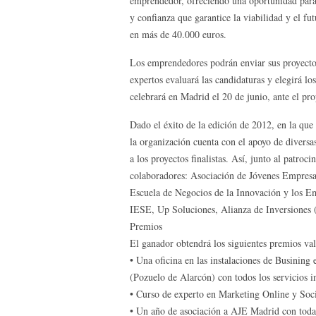
emprendedor, ofreciendo una oportunidad para 
y confianza que garantice la viabilidad y el fu
en más de 40.000 euros.
Los emprendedores podrán enviar sus proyectos 
expertos evaluará las candidaturas y elegirá lo
celebrará en Madrid el 20 de junio, ante el prop
Dado el éxito de la edición de 2012, en la que
la organización cuenta con el apoyo de divers
a los proyectos finalistas. Así, junto al patroc
colaboradores: Asociación de Jóvenes Empres
Escuela de Negocios de la Innovación y los E
IESE, Up Soluciones, Alianza de Inversiones 
Premios
El ganador obtendrá los siguientes premios va
• Una oficina en las instalaciones de Busining
(Pozuelo de Alarcón) con todos los servicios i
• Curso de experto en Marketing Online y Soc
• Un año de asociación a AJE Madrid con todas