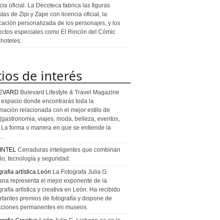
cia oficial. La Decoteca fabrica las figuras
stas de Zipi y Zape con licencia oficial, la
icación personalizada de los personajes, y los
ectos especiales como El Rincón del Cómic
 hoteles.
tios de interés
EVARD
Bulevard Lifestyle & Travel Magazine
l espacio donde encontrarás toda la
rmación relacionada con el mejor estilo de
 (gastronomia, viajes, moda, belleza, eventos,
). La forma o manera en que se entiende la
a…
INTEL
Cerraduras inteligentes que combinan
ño, tecnología y seguridad.
rafia artística León
La Fotografa Julia G.
ana representa el mejor exponente de la
rafía artística y creativa en León. Ha recibido
rtantes premios de fotografía y dispone de
cciones permanentes en museos.