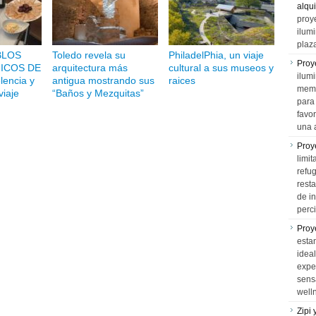
alqui
proy
ilum
plaz
BLOS
Toledo revela su
PhiladelPhia, un viaje
Proy
ICOS DE
arquitectura más
cultural a sus museos y
ilumi
encia y
antigua mostrando sus
raices
memo
viaje
“Baños y Mezquitas”
para 
favo
una 
Proy
limit
refu
rest
de i
perci
Proy
esta
idea
expe
sens
well
Zipi