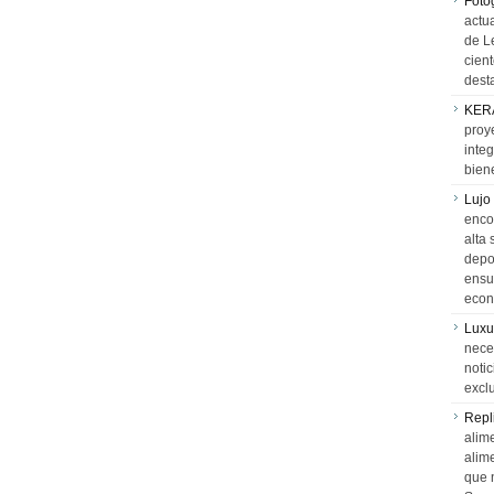
Foto
actua
de L
cien
desta
KER
proy
integ
biene
Lujo
encon
alta 
depor
ensue
econ
Luxu
neces
notic
exclu
Repl
alime
alim
que 