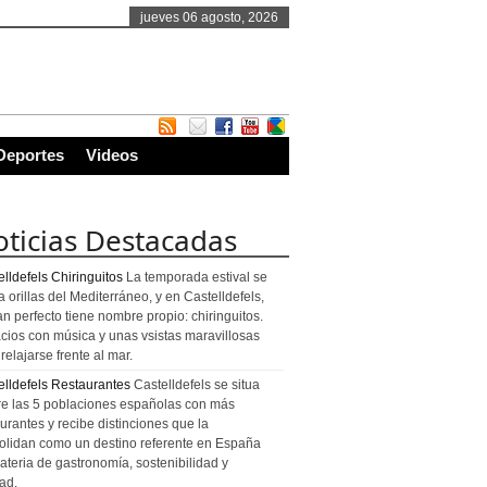
jueves 06 agosto, 2026
Deportes
Videos
ticias Destacadas
lldefels Chiringuitos
La temporada estival se
a orillas del Mediterráneo, y en Castelldefels,
an perfecto tiene nombre propio: chiringuitos.
cios con música y unas vsistas maravillosas
relajarse frente al mar.
elldefels Restaurantes
Castelldefels se situa
re las 5 poblaciones españolas con más
urantes y recibe distinciones que la
olidan como un destino referente en España
ateria de gastronomía, sostenibilidad y
ad.