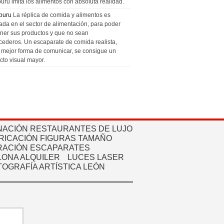
uru imita los alimentos con absoluta realidad.
puru
La réplica de comida y alimentos es
zada en el sector de alimentación, para poder
ner sus productos y que no sean
cederos. Un escaparate de comida realista,
a mejor forma de comunicar, se consigue un
cto visual mayor.
NACIÓN RESTAURANTES DE LUJO
RICACIÓN FIGURAS TAMAÑO
ACIÓN ESCAPARATES
ONA ALQUILER
LUCES LASER
TOGRAFÍA ARTÍSTICA LEÓN