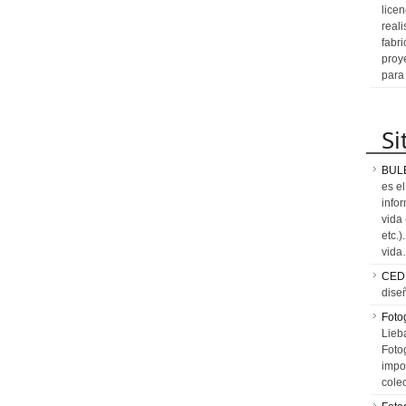
licen
reali
fabr
proy
para
Si
BUL
es e
info
vida
etc.
vid
CED
dise
Fotog
Lieb
Fotog
impo
cole