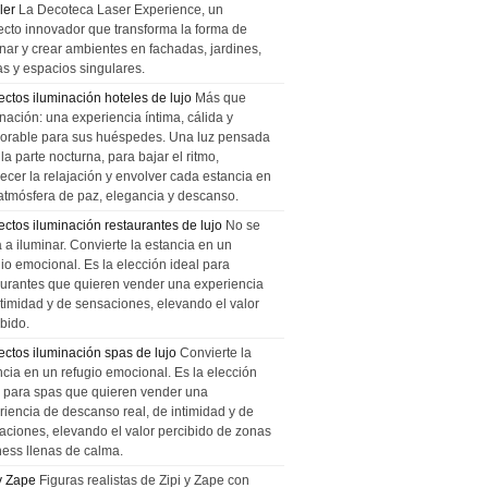
ler
La Decoteca Laser Experience, un
ecto innovador que transforma la forma de
inar y crear ambientes en fachadas, jardines,
as y espacios singulares.
ectos iluminación hoteles de lujo
Más que
nación: una experiencia íntima, cálida y
rable para sus huéspedes. Una luz pensada
la parte nocturna, para bajar el ritmo,
recer la relajación y envolver cada estancia en
atmósfera de paz, elegancia y descanso.
ectos iluminación restaurantes de lujo
No se
a a iluminar. Convierte la estancia en un
gio emocional. Es la elección ideal para
aurantes que quieren vender una experiencia
ntimidad y de sensaciones, elevando el valor
bido.
ectos iluminación spas de lujo
Convierte la
ncia en un refugio emocional. Es la elección
l para spas que quieren vender una
riencia de descanso real, de intimidad y de
aciones, elevando el valor percibido de zonas
ness llenas de calma.
 y Zape
Figuras realistas de Zipi y Zape con