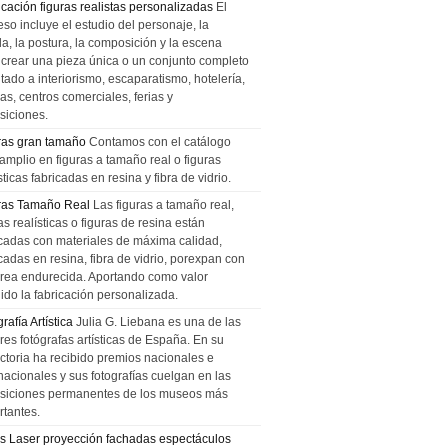
icación figuras realistas personalizadas
El
so incluye el estudio del personaje, la
la, la postura, la composición y la escena
 crear una pieza única o un conjunto completo
tado a interiorismo, escaparatismo, hotelería,
as, centros comerciales, ferias y
siciones.
ras gran tamaño
Contamos con el catálogo
amplio en figuras a tamaño real o figuras
sticas fabricadas en resina y fibra de vidrio.
ras Tamaño Real
Las figuras a tamaño real,
as realísticas o figuras de resina están
icadas con materiales de máxima calidad,
cadas en resina, fibra de vidrio, porexpan con
urea endurecida. Aportando como valor
ido la fabricación personalizada.
rafía Artística
Julia G. Liebana es una de las
res fotógrafas artísticas de España. En su
ectoria ha recibido premios nacionales e
nacionales y sus fotografías cuelgan en las
siciones permanentes de los museos más
rtantes.
s Laser proyección fachadas espectáculos