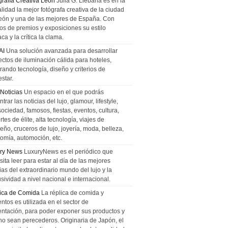
grafía Creativa León
Julia G. Liebana es en la
lidad la mejor fotógrafa creativa de la ciudad
eón y una de las mejores de España. Con
tos de premios y exposiciones su estilo
ca y la crítica la clama.
AI
Una solución avanzada para desarrollar
ectos de iluminación cálida para hoteles,
rando tecnología, diseño y criterios de
star.
 Noticias
Un espacio en el que podrás
trar las noticias del lujo, glamour, lifestyle,
sociedad, famosos, fiestas, eventos, cultura,
tes de élite, alta tecnología, viajes de
ño, cruceros de lujo, joyería, moda, belleza,
omía, automoción, etc.
ry News
LuxuryNews es el periódico que
ita leer para estar al día de las mejores
ias del extraordinario mundo del lujo y la
sividad a nivel nacional e internacional.
ica de Comida
La réplica de comida y
ntos es utilizada en el sector de
entación, para poder exponer sus productos y
no sean perecederos. Originaria de Japón, el