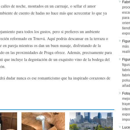
Fabr
calles de noche, montados en un carruaje, o sellar el amor
proce
mbiente de cuento de hadas no hace más que acrecentar lo que ya
esca
para
orien
tiend
jamiento para todos los gustos, pero si prefieres un ambiente
expo
recién reformado en Trnová. Aquí podrás descansar en la terraza o
Figu
utar en pareja mientras os dan un buen masaje, disfrutando de la
más 
tuado en las proximidades de Praga ofrece. Además, precisamente para
realí
 que incluye la degustación de un exquisito vino de la bodega del
Figu
figur
ión.
fabr
fabri
drá dudar nunca es ese romanticismo que ha inspirado corazones de
poli
añad
Fotog
mejo
tray
inter
expo
impo
Luce