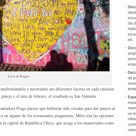
Deco
idea
esca
día 
Hall
esca
etc.
Deco
ampl
prim
empr
Deco
Love in Prague
de p
vera
ansformándola y mostrando sus diferentes facetas en cada estación
temp
a pareja y el mes de febrero, el resultado es San Valentín.
Espe
impa
ncantadora Praga parece que hubieran sido creadas para dar paseos al
memo
un e
a en alguno de los restaurantes praguenses. Miles son las opciones
níti
en la capital de República Checa, que acoge a los enamorados como
cont
volu