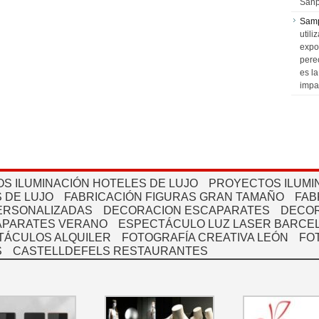
Sanp
Sam
utili
expo
pere
es l
impa
S ILUMINACIÓN HOTELES DE LUJO
PROYECTOS ILUMI
 DE LUJO
FABRICACIÓN FIGURAS GRAN TAMAÑO
FAB
PERSONALIZADAS
DECORACION ESCAPARATES
DECOR
APARATES VERANO
ESPECTÁCULO LUZ LASER BARCEL
TÁCULOS ALQUILER
FOTOGRAFÍA CREATIVA LEÓN
FO
S
CASTELLDEFELS RESTAURANTES