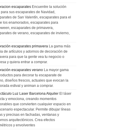
racion escaparates
Encuentre la solución
l para sus escaparates de Navidad,
parates de San Valentín, escaparates para el
de los enamorados, escaparates para
oween, escaparates de primavera,
parates de verano, escaparates de invierno,
ración escaparates primavera
La gama más
ia de artículos y adornos de decoración de
avera para que la gente vea tu negocio o
esa y quiera entrar a comprar.
ración escaparates verano
La mayor gama
roductos para decorar tu escaparate de
no, diseños frescos, actuales que evocan la
orada estival y animan a comprar.
ctáculo Luz Laser Barcelona Alquiler
El láser
cta y emociona, creando momentos
rables que convierten cualquier espacio en
scenario espectacular. Permite dibujar líneas
das y precisas en fachadas, ventanas y
ornos arquitectónicos. Crea efectos
métricos y envolventes