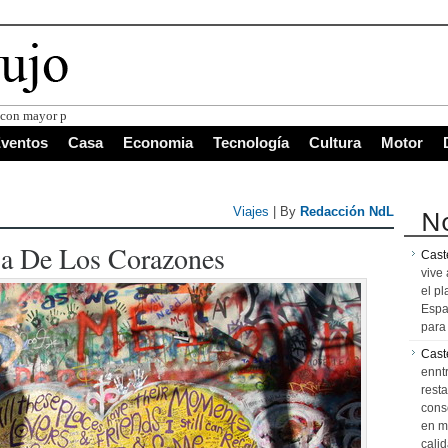
s con mayor proyección de Centroamérica
ventos
Casa
Economia
Tecnología
Cultura
Motor
No
Viajes
| By
Redacción NdL
sa De Los Corazones
Caste
vive 
el pl
Espa
para 
Cast
ennt
resta
cons
en m
calid