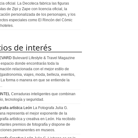
cia oficial. La Decoteca fabrica las figuras
stas de Zipi y Zape con licencia oficial, la
icación personalizada de los personajes, y los
ectos especiales como El Rincón del Cómic
 hoteles.
tios de interés
EVARD
Bulevard Lifestyle & Travel Magazine
l espacio donde encontrarás toda la
rmación relacionada con el mejor estilo de
 (gastronomia, viajes, moda, belleza, eventos,
). La forma o manera en que se entiende la
a…
INTEL
Cerraduras inteligentes que combinan
ño, tecnología y seguridad.
rafia artística León
La Fotografa Julia G.
ana representa el mejor exponente de la
rafía artística y creativa en León. Ha recibido
rtantes premios de fotografía y dispone de
cciones permanentes en museos.