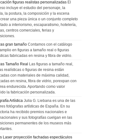
icación figuras realistas personalizadas
El
so incluye el estudio del personaje, la
la, la postura, la composición y la escena
 crear una pieza única o un conjunto completo
tado a interiorismo, escaparatismo, hotelería,
as, centros comerciales, ferias y
siciones.
ras gran tamaño
Contamos con el catálogo
amplio en figuras a tamaño real o figuras
sticas fabricadas en resina y fibra de vidrio.
ras Tamaño Real
Las figuras a tamaño real,
as realísticas o figuras de resina están
icadas con materiales de máxima calidad,
cadas en resina, fibra de vidrio, porexpan con
urea endurecida. Aportando como valor
ido la fabricación personalizada.
rafía Artística
Julia G. Liebana es una de las
res fotógrafas artísticas de España. En su
ectoria ha recibido premios nacionales e
nacionales y sus fotografías cuelgan en las
siciones permanentes de los museos más
rtantes.
s Laser proyección fachadas espectáculos