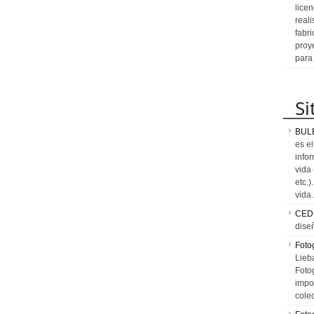
licen
reali
fabr
proy
para
Si
BUL
es e
info
vida
etc.
vid
CED
dise
Fotog
Lieb
Fotog
impo
cole