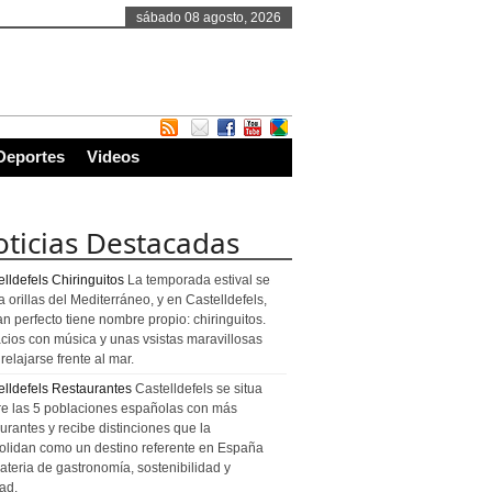
sábado 08 agosto, 2026
Deportes
Videos
ticias Destacadas
lldefels Chiringuitos
La temporada estival se
a orillas del Mediterráneo, y en Castelldefels,
an perfecto tiene nombre propio: chiringuitos.
cios con música y unas vsistas maravillosas
relajarse frente al mar.
elldefels Restaurantes
Castelldefels se situa
re las 5 poblaciones españolas con más
urantes y recibe distinciones que la
olidan como un destino referente en España
ateria de gastronomía, sostenibilidad y
ad.