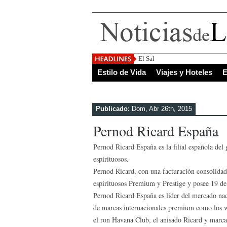
El Salvador, uno de los destino
Estilo de Vida
Viajes y Hoteles
E
Publicado:
Dom, Abr 26th, 2015
Pernod Ricard España
Pernod Ricard España es la filial española del
espirituosos.
Pernod Ricard, con una facturación consolidad
espirituosos Premium y Prestige y posee 19 de
Pernod Ricard España es líder del mercado naci
de marcas internacionales premium como los wh
el ron Havana Club, el anisado Ricard y marcas