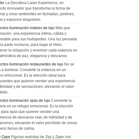
ler
La Decoteca Laser Experience, un
ecto innovador que transforma la forma de
inar y crear ambientes en fachadas, jardines,
as y espacios singulares.
ectos iluminación hoteles de lujo
Más que
nación: una experiencia íntima, cálida y
rable para sus huéspedes. Una luz pensada
la parte nocturna, para bajar el ritmo,
recer la relajación y envolver cada estancia en
atmósfera de paz, elegancia y descanso.
ectos iluminación restaurantes de lujo
No se
a a iluminar. Convierte la estancia en un
gio emocional. Es la elección ideal para
aurantes que quieren vender una experiencia
ntimidad y de sensaciones, elevando el valor
bido.
ectos iluminación spas de lujo
Convierte la
ncia en un refugio emocional. Es la elección
l para spas que quieren vender una
riencia de descanso real, de intimidad y de
aciones, elevando el valor percibido de zonas
ness llenas de calma.
 y Zape
Figuras realistas de Zipi y Zape con