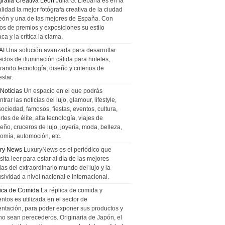
grafía Creativa León
Julia G. Liebana es en la
lidad la mejor fotógrafa creativa de la ciudad
eón y una de las mejores de España. Con
tos de premios y exposiciones su estilo
ca y la crítica la clama.
AI
Una solución avanzada para desarrollar
ectos de iluminación cálida para hoteles,
rando tecnología, diseño y criterios de
star.
 Noticias
Un espacio en el que podrás
trar las noticias del lujo, glamour, lifestyle,
sociedad, famosos, fiestas, eventos, cultura,
tes de élite, alta tecnología, viajes de
ño, cruceros de lujo, joyería, moda, belleza,
omía, automoción, etc.
ry News
LuxuryNews es el periódico que
ita leer para estar al día de las mejores
ias del extraordinario mundo del lujo y la
sividad a nivel nacional e internacional.
ica de Comida
La réplica de comida y
ntos es utilizada en el sector de
entación, para poder exponer sus productos y
no sean perecederos. Originaria de Japón, el