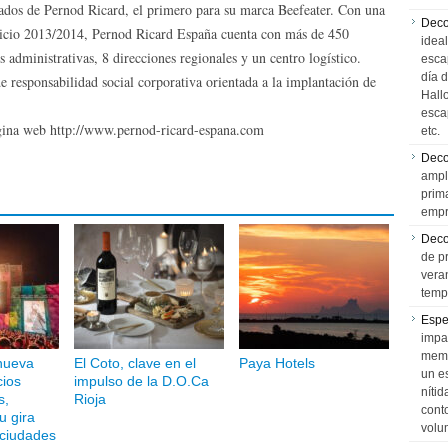
ados de Pernod Ricard, el primero para su marca Beefeater. Con una
Deco
rcicio 2013/2014, Pernod Ricard España cuenta con más de 450
idea
 administrativas, 8 direcciones regionales y un centro logístico.
esca
día 
e responsabilidad social corporativa orientada a la implantación de
Hall
esca
ágina web http://www.pernod-ricard-espana.com
etc.
Deco
ampl
prim
empr
Deco
de p
vera
temp
Espe
impa
memo
nueva
El Coto, clave en el
Paya Hotels
un e
cios
impulso de la D.O.Ca
níti
s,
Rioja
cont
u gira
volu
 ciudades