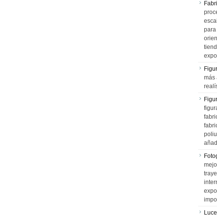
Fabr
proce
esca
para
orien
tiend
expo
Figu
más 
realí
Figu
figur
fabr
fabri
poli
añad
Fotog
mejo
tray
inter
expo
impo
Luce