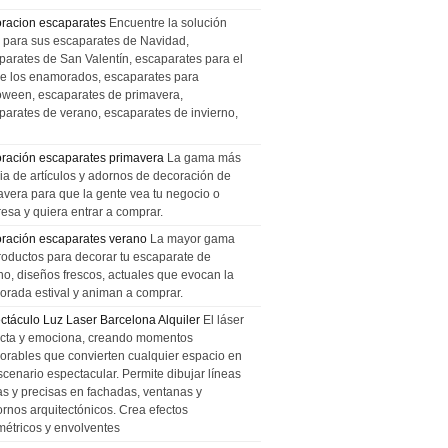
racion escaparates
Encuentre la solución
l para sus escaparates de Navidad,
parates de San Valentín, escaparates para el
de los enamorados, escaparates para
oween, escaparates de primavera,
parates de verano, escaparates de invierno,
ración escaparates primavera
La gama más
ia de artículos y adornos de decoración de
avera para que la gente vea tu negocio o
esa y quiera entrar a comprar.
ración escaparates verano
La mayor gama
roductos para decorar tu escaparate de
no, diseños frescos, actuales que evocan la
orada estival y animan a comprar.
ctáculo Luz Laser Barcelona Alquiler
El láser
cta y emociona, creando momentos
rables que convierten cualquier espacio en
scenario espectacular. Permite dibujar líneas
das y precisas en fachadas, ventanas y
ornos arquitectónicos. Crea efectos
métricos y envolventes