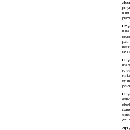
alqui
proy
ilum
plaz
Proy
ilumi
memo
para 
favo
una 
Proy
limit
refu
rest
de i
perci
Proy
esta
idea
expe
sens
well
Zipi