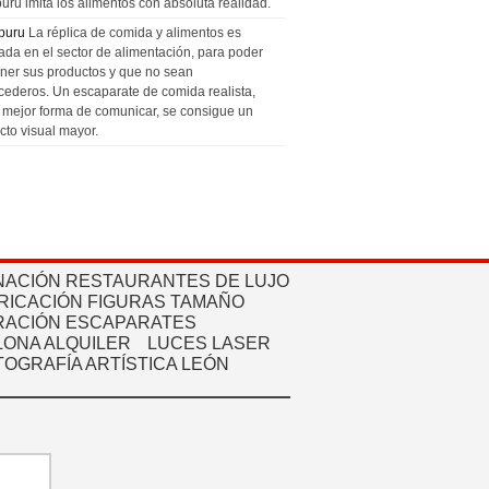
uru imita los alimentos con absoluta realidad.
puru
La réplica de comida y alimentos es
zada en el sector de alimentación, para poder
ner sus productos y que no sean
cederos. Un escaparate de comida realista,
a mejor forma de comunicar, se consigue un
cto visual mayor.
NACIÓN RESTAURANTES DE LUJO
RICACIÓN FIGURAS TAMAÑO
ACIÓN ESCAPARATES
ONA ALQUILER
LUCES LASER
TOGRAFÍA ARTÍSTICA LEÓN