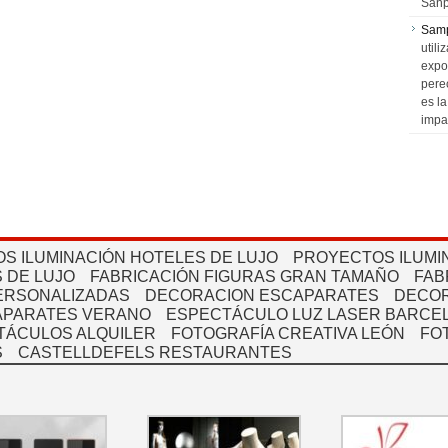
Sanp
Sam
utili
expo
pere
es l
impa
S ILUMINACIÓN HOTELES DE LUJO
PROYECTOS ILUMI
 DE LUJO
FABRICACIÓN FIGURAS GRAN TAMAÑO
FAB
PERSONALIZADAS
DECORACION ESCAPARATES
DECOR
APARATES VERANO
ESPECTÁCULO LUZ LASER BARCEL
TÁCULOS ALQUILER
FOTOGRAFÍA CREATIVA LEÓN
FO
S
CASTELLDEFELS RESTAURANTES