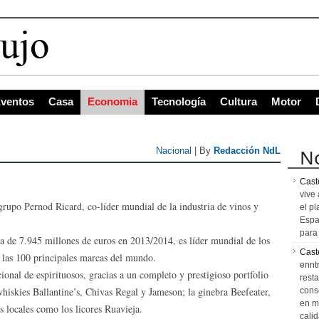
ventos
Casa
Economia
Tecnología
Cultura
Motor
No
Nacional
| By
Redacción NdL
Caste
vive 
 grupo Pernod Ricard, co-líder mundial de la industria de vinos y
el pl
Espa
para 
a de 7.945 millones de euros en 2013/2014, es líder mundial de los
Cast
 las 100 principales marcas del mundo.
ennt
onal de espirituosos, gracias a un completo y prestigioso portfolio
resta
iskies Ballantine’s, Chivas Regal y Jameson; la ginebra Beefeater,
cons
en m
 locales como los licores Ruavieja.
calid