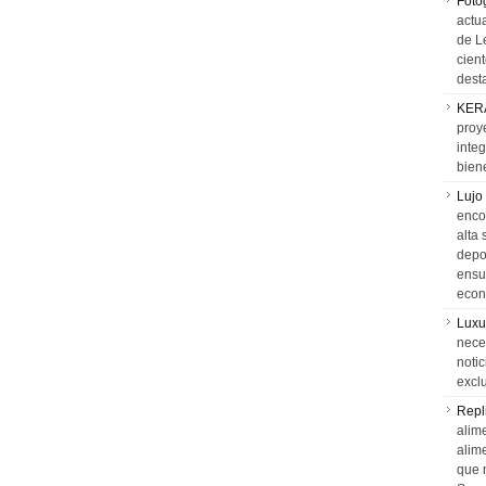
Foto
actua
de L
cien
desta
KER
proy
integ
biene
Lujo
encon
alta 
depor
ensue
econ
Luxu
neces
notic
exclu
Repl
alime
alim
que 