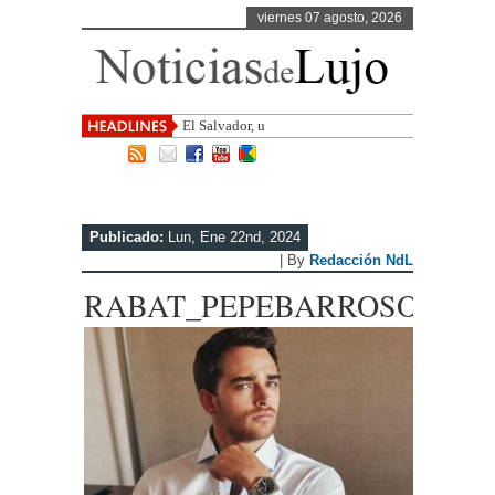
viernes 07 agosto, 2026
El Salvador, uno de los destinos con m
Publicado:
Lun, Ene 22nd, 2024
| By
Redacción NdL
RABAT_PEPEBARROSO_5b