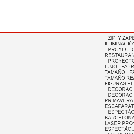
ZIPI Y ZAP
ILUMINACIÓ
PROYECTO
RESTAURAN
PROYECTO
LUJO
FABR
TAMAÑO
F
TAMAÑO RE
FIGURAS P
DECORACI
DECORACI
PRIMAVERA
ESCAPARAT
ESPECTÁC
BARCELONA
LASER PRO
ESPECTÁCU