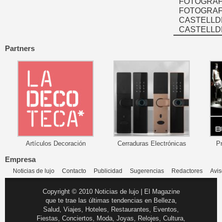
FOTOGRAF
FOTOGRAFÍ
CASTELLD
CASTELLD
Partners
Artículos Decoración
Cerraduras Electrónicas
P
Empresa
Noticias de lujo
Contacto
Publicidad
Sugerencias
Redactores
Avis
Copyright © 2010 Noticias de lujo | El Magazine
que te trae las últimas tendencias en Belleza,
Salud, Viajes, Hoteles, Restaurantes, Eventos,
Fiestas, Conciertos, Moda, Joyas, Relojes, Cultura,