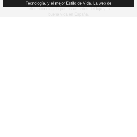
Tecnología, y el mejor Estilo de Vida. La web de
referencia elegida por los amantes del lujo y la
buena vida en España.