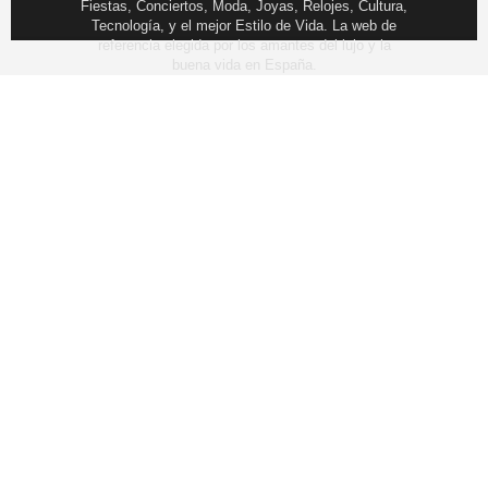
Fiestas, Conciertos, Moda, Joyas, Relojes, Cultura,
Tecnología, y el mejor Estilo de Vida. La web de
referencia elegida por los amantes del lujo y la
buena vida en España.