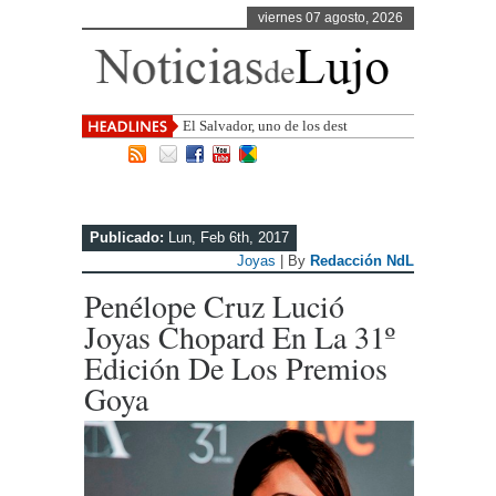
viernes 07 agosto, 2026
El Salvador, uno de los destinos con
mayor proyección de Centro
Publicado:
Lun, Feb 6th, 2017
Joyas
| By
Redacción NdL
Penélope Cruz Lució
Joyas Chopard En La 31º
Edición De Los Premios
Goya