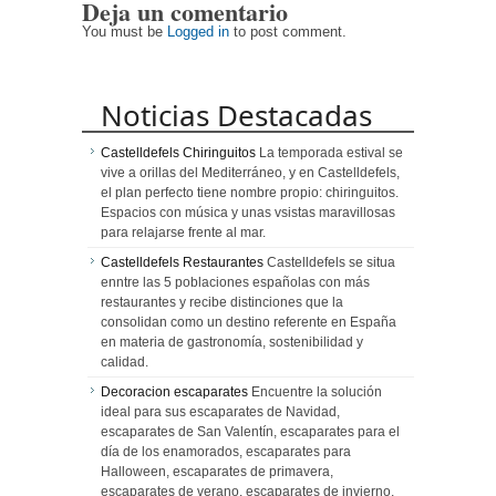
Deja un comentario
nueva
SEBASTIÁN
embajadora
You must be
Logged in
to post comment.
mundial.
Noticias Destacadas
Castelldefels Chiringuitos
La temporada estival se
vive a orillas del Mediterráneo, y en Castelldefels,
el plan perfecto tiene nombre propio: chiringuitos.
Espacios con música y unas vsistas maravillosas
para relajarse frente al mar.
Castelldefels Restaurantes
Castelldefels se situa
enntre las 5 poblaciones españolas con más
restaurantes y recibe distinciones que la
consolidan como un destino referente en España
en materia de gastronomía, sostenibilidad y
calidad.
Decoracion escaparates
Encuentre la solución
ideal para sus escaparates de Navidad,
escaparates de San Valentín, escaparates para el
día de los enamorados, escaparates para
Halloween, escaparates de primavera,
escaparates de verano, escaparates de invierno,