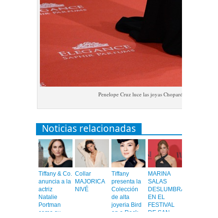
Penelope Cruz luce las joyas Chopard en la 31st A
Noticias relacionadas
Tiffany & Co.
Collar
Tiffany
MARINA
anuncia a la
MAJORICA
presenta la
SALAS
actriz
NIVÉ
Colección
DESLUMBRA
Natalie
de alta
EN EL
Portman
joyeria Bird
FESTIVAL
como su
on a Rock
DE SAN