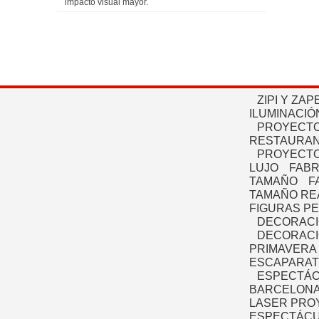
impacto visual mayor.
ZIPI Y ZAP
ILUMINACIÓ
PROYECTO
RESTAURAN
PROYECTO
LUJO
FABR
TAMAÑO
F
TAMAÑO RE
FIGURAS P
DECORACI
DECORACI
PRIMAVERA
ESCAPARAT
ESPECTÁC
BARCELONA
LASER PRO
ESPECTÁCU