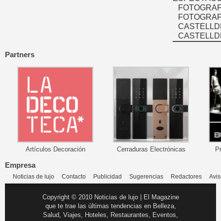
FOTOGRAF
FOTOGRAFÍ
CASTELLD
CASTELLD
Partners
Artículos Decoración
Cerraduras Electrónicas
P
Empresa
Noticias de lujo
Contacto
Publicidad
Sugerencias
Redactores
Avis
Copyright © 2010 Noticias de lujo | El Magazine
que te trae las últimas tendencias en Belleza,
Salud, Viajes, Hoteles, Restaurantes, Eventos,