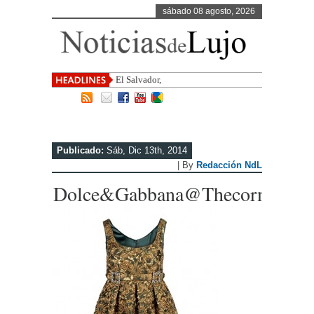
sábado 08 agosto, 2026
El Salvador, uno de los destinos co
Publicado:
Sáb, Dic 13th, 2014
| By
Redacción NdL
Dolce&Gabbana@thecorner.c