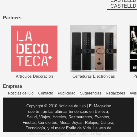
CASTELLD
CASTELLD
Partners
Artículos Decoración
Cerraduras Electrónicas
P
Empresa
Noticias de lujo
Contacto
Publicidad
Sugerencias
Redactores
Avis
Copyright © 2010 Noticias de lujo | El Magazine
que te trae las últimas tendencias en Belleza,
Salud, Viajes, Hoteles, Restaurantes, Eventos,
Fiestas, Conciertos, Moda, Joyas, Relojes, Cultura,
Tecnología, y el mejor Estilo de Vida. La web de
referencia elegida por los amantes del lujo y la