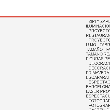
ZIPI Y ZAP
ILUMINACIÓ
PROYECTO
RESTAURAN
PROYECTO
LUJO
FABR
TAMAÑO
F
TAMAÑO RE
FIGURAS P
DECORACI
DECORACI
PRIMAVERA
ESCAPARAT
ESPECTÁC
BARCELONA
LASER PRO
ESPECTÁCU
FOTOGRAF
FOTOGRAFÍ