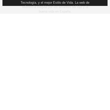
Tecnología, y el mejor Estilo de Vida. La web de
referencia elegida por los amantes del lujo y la
buena vida en España.