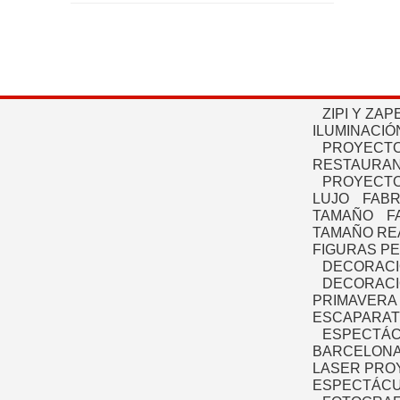
ZIPI Y ZAP
ILUMINACIÓ
PROYECTO
RESTAURAN
PROYECTO
LUJO
FABR
TAMAÑO
F
TAMAÑO RE
FIGURAS P
DECORACI
DECORACI
PRIMAVERA
ESCAPARAT
ESPECTÁC
BARCELONA
LASER PRO
ESPECTÁCU