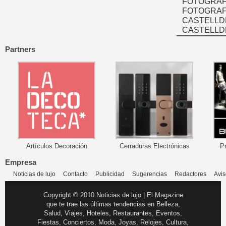
FOTOGRAF
FOTOGRAFÍ
CASTELLD
CASTELLD
Partners
Artículos Decoración
Cerraduras Electrónicas
P
Empresa
Noticias de lujo
Contacto
Publicidad
Sugerencias
Redactores
Avis
Copyright © 2010 Noticias de lujo | El Magazine
que te trae las últimas tendencias en Belleza,
Salud, Viajes, Hoteles, Restaurantes, Eventos,
Fiestas, Conciertos, Moda, Joyas, Relojes, Cultura,