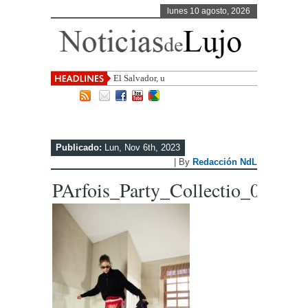
lunes 10 agosto, 2026
El Salvador, uno de los destinos con m
Publicado:
Lun, Nov 6th, 2023
| By
Redacción NdL
PArfois_Party_Collectio_0005