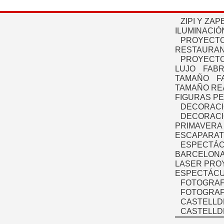
ZIPI Y ZAP
ILUMINACIÓ
PROYECTO
RESTAURAN
PROYECTO
LUJO
FABR
TAMAÑO
F
TAMAÑO RE
FIGURAS P
DECORACI
DECORACI
PRIMAVERA
ESCAPARAT
ESPECTÁC
BARCELONA
LASER PRO
ESPECTÁCU
FOTOGRAF
FOTOGRAFÍ
CASTELLD
CASTELLD