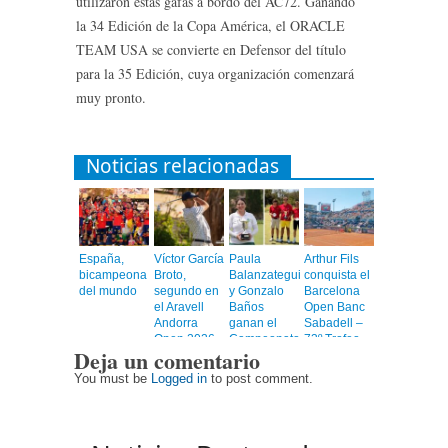
utilizaron estas gafas a bordo del AC72. Ganando
la 34 Edición de la Copa América, el ORACLE
TEAM USA se convierte en Defensor del título
para la 35 Edición, cuya organización comenzará
muy pronto.
Noticias relacionadas
España,
Víctor García
Paula
Arthur Fils
bicampeona
Broto,
Balanzategui
conquista el
del mundo
segundo en
y Gonzalo
Barcelona
el Aravell
Baños
Open Banc
Andorra
ganan el
Sabadell –
Open 2026
Campeonato
73º Trofeo
Deja un comentario
de España
Conde de
Absoluto
Godó
You must be
Logged in
to post comment.
Golf 2026