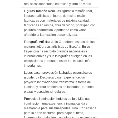
realísticas fabricadas en resina y fibra de vidrio.
Figuras Tamaño Real
Las figuras a tamaño real,
figuras realísticas o figuras de resina están
fabricadas con materiales de máxima calidad,
fabricadas en resina, fibra de vidrio, porexpan con
poliurea endurecida. Aportando como valor
añadido la fabricación personalizada.
Fotografía Artística
Julia G. Liebana es una de las
mejores fotógrafas artísticas de España. En su
trayectoria ha recibido premios nacionales e
internacionales y sus fotografías cuelgan en las
exposiciones permanentes de los museos más
importantes.
Luces Laser proyección fachadas espectáculos
alquiler
La Decoteca Laser Experience, un
proyecto innovador que transforma la forma de
iluminar y crear ambientes en fachadas, jardines,
plazas y espacios singulares.
Proyectos iluminación hoteles de lujo
Más que
iluminación: una experiencia íntima, cálida y
memorable para sus huéspedes. Una luz pensada
para la parte nocturna, para bajar el ritmo,
favorecer la relajación y envolver cada estancia en