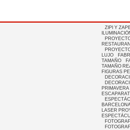
ZIPI Y ZAP
ILUMINACIÓ
PROYECTO
RESTAURAN
PROYECTO
LUJO
FABR
TAMAÑO
F
TAMAÑO RE
FIGURAS P
DECORACI
DECORACI
PRIMAVERA
ESCAPARAT
ESPECTÁC
BARCELONA
LASER PRO
ESPECTÁCU
FOTOGRAF
FOTOGRAFÍ