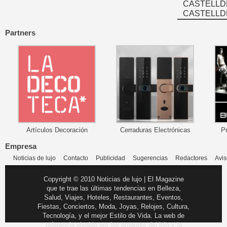
CASTELLD
CASTELLD
Partners
Artículos Decoración
Cerraduras Electrónicas
P
Empresa
Noticias de lujo
Contacto
Publicidad
Sugerencias
Redactores
Avis
Copyright © 2010 Noticias de lujo | El Magazine
que te trae las últimas tendencias en Belleza,
Salud, Viajes, Hoteles, Restaurantes, Eventos,
Fiestas, Conciertos, Moda, Joyas, Relojes, Cultura,
Tecnología, y el mejor Estilo de Vida. La web de
referencia elegida por los amantes del lujo y la