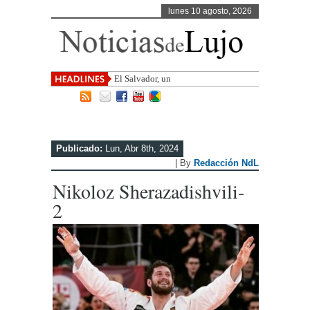
lunes 10 agosto, 2026
El Salvador, uno de los destinos con
ma
Publicado:
Lun, Abr 8th, 2024
| By
Redacción NdL
Nikoloz Sherazadishvili-
2