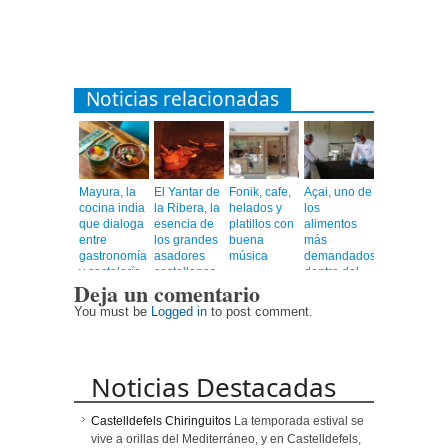
Noticias relacionadas
Mayura, la
El Yantar de
Fonik, cafe,
Açai, uno de
cocina india
la Ribera, la
helados y
los
que dialoga
esencia de
platillos con
alimentos
entre
los grandes
buena
más
gastronomía
asadores
música
demandados
y coctelería
castellanos
dentro del
Deja un comentario
de autor
en el
universo
corazón de
healthy
You must be
Logged in
to post comment.
Barcelona
Noticias Destacadas
Castelldefels Chiringuitos
La temporada estival se
vive a orillas del Mediterráneo, y en Castelldefels,