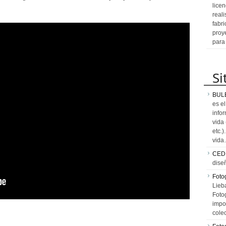
licen
reali
fabr
proy
para
Si
BUL
es e
info
vida
etc.
vid
CED
dise
Fotog
Lieb
Fotog
impo
cole