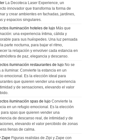
ler
La Decoteca Laser Experience, un
ecto innovador que transforma la forma de
inar y crear ambientes en fachadas, jardines,
as y espacios singulares.
ectos iluminación hoteles de lujo
Más que
nación: una experiencia íntima, cálida y
rable para sus huéspedes. Una luz pensada
la parte nocturna, para bajar el ritmo,
recer la relajación y envolver cada estancia en
atmósfera de paz, elegancia y descanso.
ectos iluminación restaurantes de lujo
No se
a a iluminar. Convierte la estancia en un
gio emocional. Es la elección ideal para
aurantes que quieren vender una experiencia
ntimidad y de sensaciones, elevando el valor
bido.
ectos iluminación spas de lujo
Convierte la
ncia en un refugio emocional. Es la elección
l para spas que quieren vender una
riencia de descanso real, de intimidad y de
aciones, elevando el valor percibido de zonas
ness llenas de calma.
 y Zape
Figuras realistas de Zipi y Zape con