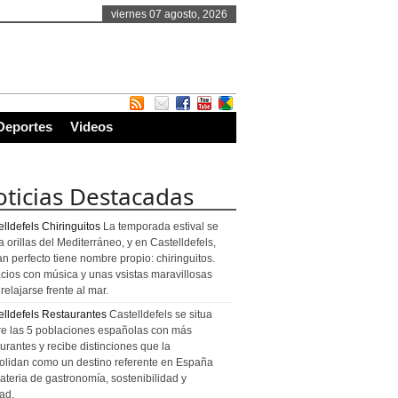
viernes 07 agosto, 2026
Deportes
Videos
ticias Destacadas
lldefels Chiringuitos
La temporada estival se
a orillas del Mediterráneo, y en Castelldefels,
an perfecto tiene nombre propio: chiringuitos.
cios con música y unas vsistas maravillosas
relajarse frente al mar.
elldefels Restaurantes
Castelldefels se situa
re las 5 poblaciones españolas con más
urantes y recibe distinciones que la
olidan como un destino referente en España
ateria de gastronomía, sostenibilidad y
ad.