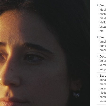
Deco
idea
esca
día 
Hall
esca
etc.
Deco
ampl
prim
empr
Deco
de p
vera
temp
Espe
impa
memo
un e
níti
cont
volu