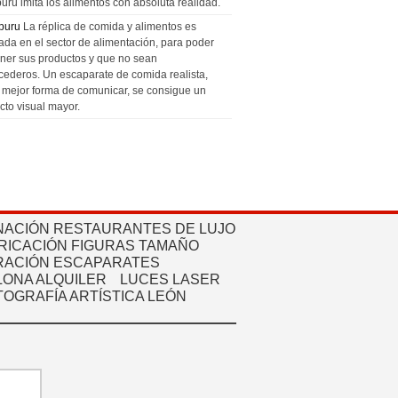
uru imita los alimentos con absoluta realidad.
puru
La réplica de comida y alimentos es
zada en el sector de alimentación, para poder
ner sus productos y que no sean
cederos. Un escaparate de comida realista,
a mejor forma de comunicar, se consigue un
cto visual mayor.
NACIÓN RESTAURANTES DE LUJO
RICACIÓN FIGURAS TAMAÑO
ACIÓN ESCAPARATES
ONA ALQUILER
LUCES LASER
TOGRAFÍA ARTÍSTICA LEÓN