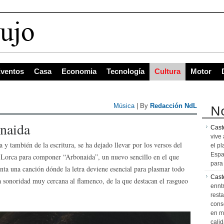
s con mayor p
ventos
Casa
Economia
Tecnología
Cultura
Motor
No
Música
| By
Redacción NdL
naida
Caste
vive 
 y también de la escritura, se ha dejado llevar por los versos del
el pl
Espa
Lorca para componer “Arbonaida”, un nuevo sencillo en el que
para 
nta una canción dónde la letra deviene esencial para plasmar todo
Cast
 sonoridad muy cercana al flamenco, de la que destacan el rasgueo
ennt
resta
cons
en m
calid