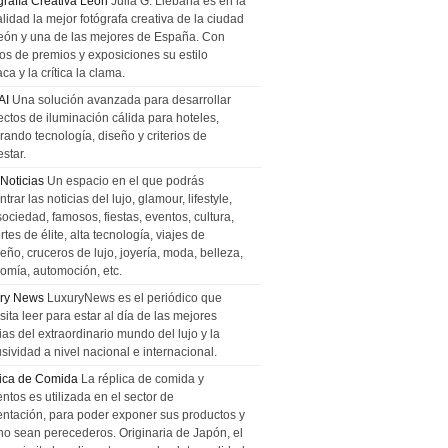
grafía Creativa León
Julia G. Liebana es en la
lidad la mejor fotógrafa creativa de la ciudad
eón y una de las mejores de España. Con
tos de premios y exposiciones su estilo
ca y la crítica la clama.
AI
Una solución avanzada para desarrollar
ectos de iluminación cálida para hoteles,
rando tecnología, diseño y criterios de
star.
 Noticias
Un espacio en el que podrás
trar las noticias del lujo, glamour, lifestyle,
sociedad, famosos, fiestas, eventos, cultura,
tes de élite, alta tecnología, viajes de
ño, cruceros de lujo, joyería, moda, belleza,
omía, automoción, etc.
ry News
LuxuryNews es el periódico que
ita leer para estar al día de las mejores
ias del extraordinario mundo del lujo y la
sividad a nivel nacional e internacional.
ica de Comida
La réplica de comida y
ntos es utilizada en el sector de
entación, para poder exponer sus productos y
no sean perecederos. Originaria de Japón, el