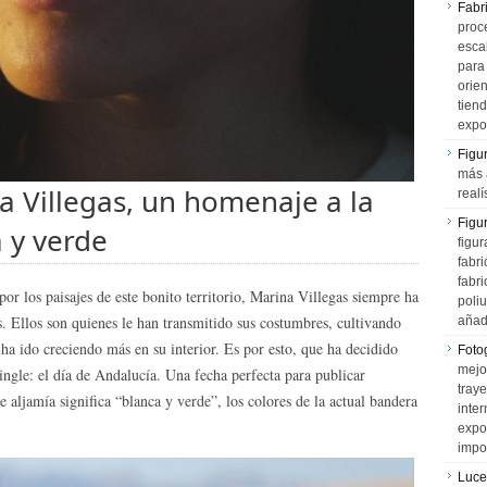
Fabr
proce
esca
para
orien
tiend
expo
Figu
más 
a Villegas, un homenaje a la
realí
Figu
 y verde
figur
fabr
fabri
or los paisajes de este bonito territorio, Marina Villegas siempre ha
poli
s. Ellos son quienes le han transmitido sus costumbres, cultivando
añad
ha ido creciendo más en su interior. Es por esto, que ha decidido
Fotog
mejo
single: el día de Andalucía. Una fecha perfecta para publicar
tray
aljamía significa “blanca y verde”, los colores de la actual bandera
inter
expo
impo
Luce