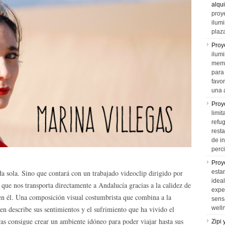
alqui
proy
ilum
plaz
Proy
ilumi
memo
para 
favo
una 
Proy
limit
refu
rest
de i
perci
Proy
da sola. Sino que contará con un trabajado videoclip dirigido por
esta
idea
que nos transporta directamente a Andalucía gracias a la calidez de
expe
en él. Una composición visual costumbrista que combina a la
sens
en describe sus sentimientos y el sufrimiento que ha vivido el
well
ras consigue crear un ambiente idóneo para poder viajar hasta sus
Zipi