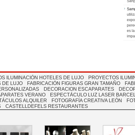
Sanp
Sam
utili
expo
pere
es l
impa
S ILUMINACIÓN HOTELES DE LUJO
PROYECTOS ILUMI
 DE LUJO
FABRICACIÓN FIGURAS GRAN TAMAÑO
FAB
PERSONALIZADAS
DECORACION ESCAPARATES
DECOR
APARATES VERANO
ESPECTÁCULO LUZ LASER BARCEL
TÁCULOS ALQUILER
FOTOGRAFÍA CREATIVA LEÓN
FO
S
CASTELLDEFELS RESTAURANTES