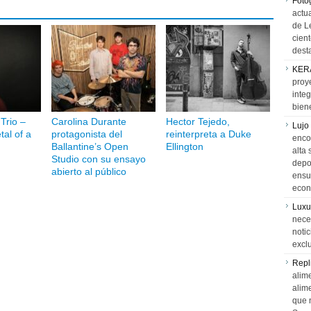
Foto
actua
de L
cien
desta
KER
proy
integ
biene
Trio –
Carolina Durante
Hector Tejedo,
Lujo
al of a
protagonista del
reinterpreta a Duke
encon
Ballantine’s Open
Ellington
alta 
Studio con su ensayo
depor
abierto al público
ensue
econ
Luxu
neces
notic
exclu
Repl
alime
alim
que 