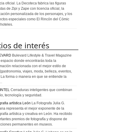
cia oficial. La Decoteca fabrica las figuras
stas de Zipi y Zape con licencia oficial, la
icación personalizada de los personajes, y los
ectos especiales como El Rincón del Cómic
 hoteles.
tios de interés
EVARD
Bulevard Lifestyle & Travel Magazine
l espacio donde encontrarás toda la
rmación relacionada con el mejor estilo de
 (gastronomia, viajes, moda, belleza, eventos,
). La forma o manera en que se entiende la
a…
INTEL
Cerraduras inteligentes que combinan
ño, tecnología y seguridad.
rafia artística León
La Fotografa Julia G.
ana representa el mejor exponente de la
rafía artística y creativa en León. Ha recibido
rtantes premios de fotografía y dispone de
cciones permanentes en museos.