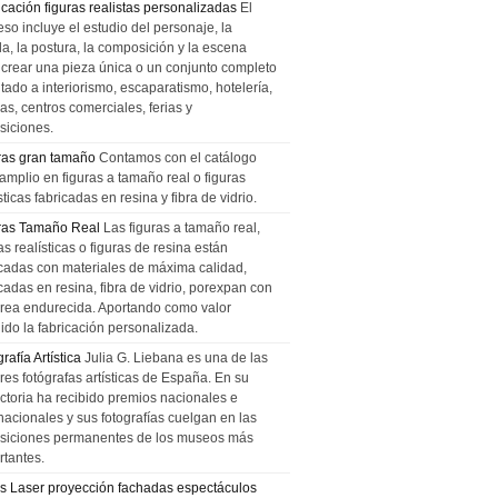
icación figuras realistas personalizadas
El
so incluye el estudio del personaje, la
la, la postura, la composición y la escena
 crear una pieza única o un conjunto completo
tado a interiorismo, escaparatismo, hotelería,
as, centros comerciales, ferias y
siciones.
ras gran tamaño
Contamos con el catálogo
amplio en figuras a tamaño real o figuras
sticas fabricadas en resina y fibra de vidrio.
ras Tamaño Real
Las figuras a tamaño real,
as realísticas o figuras de resina están
icadas con materiales de máxima calidad,
cadas en resina, fibra de vidrio, porexpan con
urea endurecida. Aportando como valor
ido la fabricación personalizada.
rafía Artística
Julia G. Liebana es una de las
res fotógrafas artísticas de España. En su
ectoria ha recibido premios nacionales e
nacionales y sus fotografías cuelgan en las
siciones permanentes de los museos más
rtantes.
s Laser proyección fachadas espectáculos