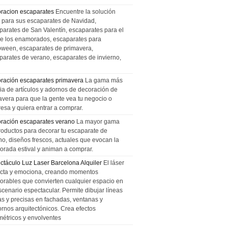
racion escaparates
Encuentre la solución
l para sus escaparates de Navidad,
parates de San Valentín, escaparates para el
de los enamorados, escaparates para
oween, escaparates de primavera,
parates de verano, escaparates de invierno,
ración escaparates primavera
La gama más
ia de artículos y adornos de decoración de
avera para que la gente vea tu negocio o
esa y quiera entrar a comprar.
ración escaparates verano
La mayor gama
roductos para decorar tu escaparate de
no, diseños frescos, actuales que evocan la
orada estival y animan a comprar.
ctáculo Luz Laser Barcelona Alquiler
El láser
cta y emociona, creando momentos
rables que convierten cualquier espacio en
scenario espectacular. Permite dibujar líneas
das y precisas en fachadas, ventanas y
ornos arquitectónicos. Crea efectos
métricos y envolventes