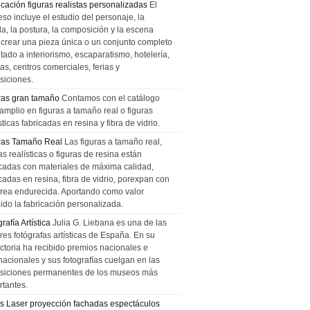
icación figuras realistas personalizadas
El
so incluye el estudio del personaje, la
la, la postura, la composición y la escena
 crear una pieza única o un conjunto completo
tado a interiorismo, escaparatismo, hotelería,
as, centros comerciales, ferias y
siciones.
ras gran tamaño
Contamos con el catálogo
amplio en figuras a tamaño real o figuras
sticas fabricadas en resina y fibra de vidrio.
ras Tamaño Real
Las figuras a tamaño real,
as realísticas o figuras de resina están
icadas con materiales de máxima calidad,
cadas en resina, fibra de vidrio, porexpan con
urea endurecida. Aportando como valor
ido la fabricación personalizada.
rafía Artística
Julia G. Liebana es una de las
res fotógrafas artísticas de España. En su
ectoria ha recibido premios nacionales e
nacionales y sus fotografías cuelgan en las
siciones permanentes de los museos más
rtantes.
s Laser proyección fachadas espectáculos