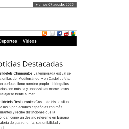
viernes 07 agosto, 2026
Deportes
Videos
ticias Destacadas
lldefels Chiringuitos
La temporada estival se
a orillas del Mediterráneo, y en Castelldefels,
an perfecto tiene nombre propio: chiringuitos.
cios con música y unas vsistas maravillosas
relajarse frente al mar.
elldefels Restaurantes
Castelldefels se situa
re las 5 poblaciones españolas con más
urantes y recibe distinciones que la
olidan como un destino referente en España
ateria de gastronomía, sostenibilidad y
ad.