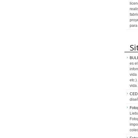
licen
reali
fabr
proy
para
Si
BUL
es e
info
vida
etc.
vid
CED
dise
Fotog
Lieb
Fotog
impo
cole