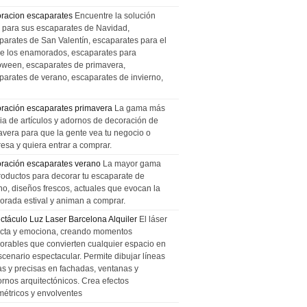
racion escaparates
Encuentre la solución
l para sus escaparates de Navidad,
parates de San Valentín, escaparates para el
de los enamorados, escaparates para
oween, escaparates de primavera,
parates de verano, escaparates de invierno,
ración escaparates primavera
La gama más
ia de artículos y adornos de decoración de
avera para que la gente vea tu negocio o
esa y quiera entrar a comprar.
ración escaparates verano
La mayor gama
roductos para decorar tu escaparate de
no, diseños frescos, actuales que evocan la
orada estival y animan a comprar.
ctáculo Luz Laser Barcelona Alquiler
El láser
cta y emociona, creando momentos
rables que convierten cualquier espacio en
scenario espectacular. Permite dibujar líneas
das y precisas en fachadas, ventanas y
ornos arquitectónicos. Crea efectos
métricos y envolventes