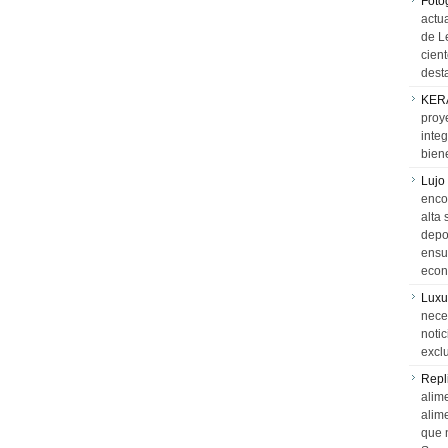
Foto
actua
de L
cien
desta
KER
proy
integ
biene
Lujo
encon
alta 
depor
ensue
econ
Luxu
neces
notic
exclu
Repl
alime
alim
que 