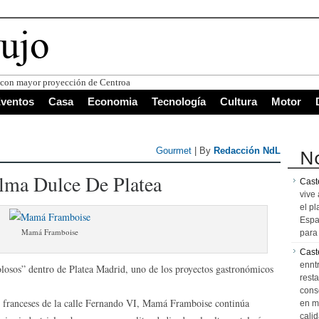
s con mayor proyección de Centroamérica
ventos
Casa
Economia
Tecnología
Cultura
Motor
No
Gourmet
| By
Redacción NdL
lma Dulce De Platea
Caste
vive 
el pl
Espa
Mamá Framboise
para 
Cast
ennt
golosos” dentro de Platea Madrid, uno de los proyectos gastronómicos
resta
cons
res franceses de la calle Fernando VI, Mamá Framboise continúa
en m
calid