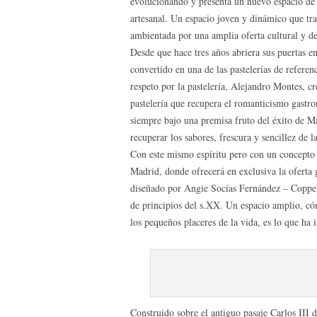
evolucionando y presenta un nuevo espacio de a
artesanal. Un espacio joven y dinámico que tra
ambientada por una amplia oferta cultural y de
Desde que hace tres años abriera sus puertas 
convertido en una de las pastelerías de referen
respeto por la pastelería, Alejandro Montes, 
pastelería que recupera el romanticismo gastro
siempre bajo una premisa fruto del éxito de M
recuperar los sabores, frescura y sencillez de la
Con este mismo espíritu pero con un concepto
Madrid, donde ofrecerá en exclusiva la oferta
diseñado por Angie Socías Fernández – Coppel
de principios del s.XX. Un espacio amplio, cóm
los pequeños placeres de la vida, es lo que h
Construido sobre el antiguo pasaje Carlos III