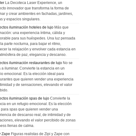
ler
La Decoteca Laser Experience, un
ecto innovador que transforma la forma de
inar y crear ambientes en fachadas, jardines,
as y espacios singulares.
ectos iluminación hoteles de lujo
Más que
nación: una experiencia íntima, cálida y
rable para sus huéspedes. Una luz pensada
la parte nocturna, para bajar el ritmo,
recer la relajación y envolver cada estancia en
atmósfera de paz, elegancia y descanso.
ectos iluminación restaurantes de lujo
No se
a a iluminar. Convierte la estancia en un
gio emocional. Es la elección ideal para
aurantes que quieren vender una experiencia
ntimidad y de sensaciones, elevando el valor
bido.
ectos iluminación spas de lujo
Convierte la
ncia en un refugio emocional. Es la elección
l para spas que quieren vender una
riencia de descanso real, de intimidad y de
aciones, elevando el valor percibido de zonas
ness llenas de calma.
 y Zape
Figuras realistas de Zipi y Zape con