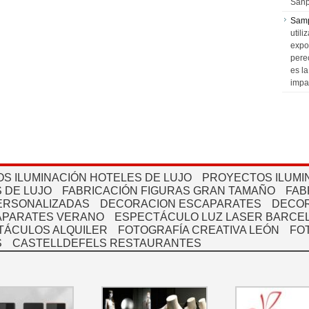
Sanp
Sam
utili
expo
pere
es l
impa
S ILUMINACIÓN HOTELES DE LUJO
PROYECTOS ILUMI
 DE LUJO
FABRICACIÓN FIGURAS GRAN TAMAÑO
FAB
PERSONALIZADAS
DECORACION ESCAPARATES
DECOR
APARATES VERANO
ESPECTÁCULO LUZ LASER BARCEL
TÁCULOS ALQUILER
FOTOGRAFÍA CREATIVA LEÓN
FO
S
CASTELLDEFELS RESTAURANTES