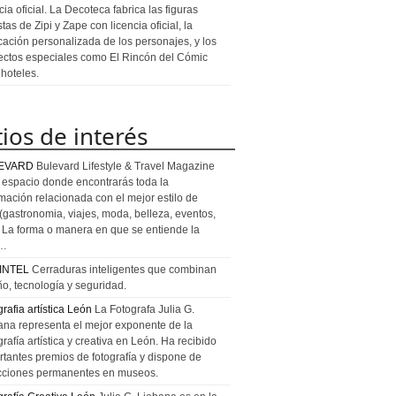
cia oficial. La Decoteca fabrica las figuras
stas de Zipi y Zape con licencia oficial, la
icación personalizada de los personajes, y los
ectos especiales como El Rincón del Cómic
 hoteles.
tios de interés
EVARD
Bulevard Lifestyle & Travel Magazine
l espacio donde encontrarás toda la
rmación relacionada con el mejor estilo de
 (gastronomia, viajes, moda, belleza, eventos,
). La forma o manera en que se entiende la
a…
INTEL
Cerraduras inteligentes que combinan
ño, tecnología y seguridad.
rafia artística León
La Fotografa Julia G.
ana representa el mejor exponente de la
rafía artística y creativa en León. Ha recibido
rtantes premios de fotografía y dispone de
cciones permanentes en museos.