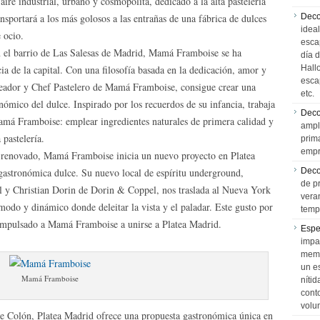
ire industrial, urbano y cosmopolita, dedicado a la alta pastelería
nsportará a los más golosos a las entrañas de una fábrica de dulces
Deco
idea
 ocio.
esca
en el barrio de Las Salesas de Madrid, Mamá Framboise se ha
día 
cia de la capital. Con una filosofía basada en la dedicación, amor y
Hall
esca
creador y Chef Pastelero de Mamá Framboise, consigue crear una
etc.
nómico del dulce. Inspirado por los recuerdos de su infancia, trabaja
Deco
amá Framboise: emplear ingredientes naturales de primera calidad y
ampl
 pastelería.
prim
empr
 renovado, Mamá Framboise inicia un nuevo proyecto en Platea
 gastronómica dulce. Su nuevo local de espíritu underground,
Deco
de p
 y Christian Dorin de Dorin & Coppel, nos traslada al Nueva York
vera
odo y dinámico donde deleitar la vista y el paladar. Este gusto por
temp
a impulsado a Mamá Framboise a unirse a Platea Madrid.
Espe
impa
memo
un e
Mamá Framboise
níti
cont
volu
 de Colón, Platea Madrid ofrece una propuesta gastronómica única en