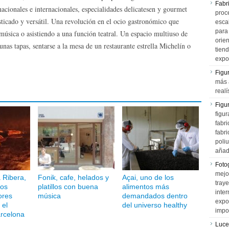
Fabr
nacionales e internacionales, especialidades delicatesen y gourmet
proce
ticado y versátil. Una revolución en el ocio gastronómico que
esca
para
úsica o asistiendo a una función teatral. Un espacio multiuso de
orien
as tapas, sentarse a la mesa de un restaurante estrella Michelín o
tiend
expo
Figu
más 
realí
Figu
figur
fabr
fabri
poli
añad
Fotog
mejo
a Ribera,
Fonik, cafe, helados y
Açai, uno de los
tray
los
platillos con buena
alimentos más
inter
ores
música
demandados dentro
expo
 el
del universo healthy
impo
rcelona
Luce