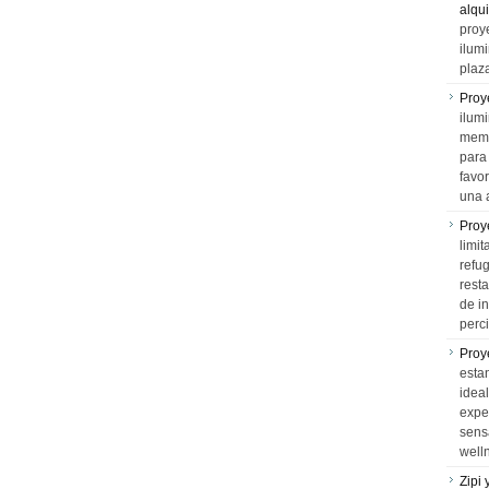
alqui
proy
ilum
plaz
Proy
ilumi
memo
para 
favo
una 
Proy
limit
refu
rest
de i
perci
Proy
esta
idea
expe
sens
well
Zipi