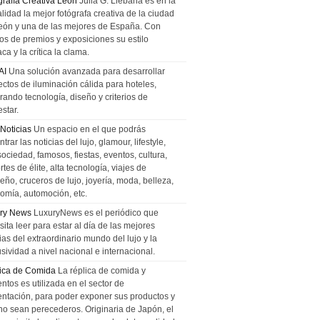
grafía Creativa León
Julia G. Liebana es en la
lidad la mejor fotógrafa creativa de la ciudad
eón y una de las mejores de España. Con
tos de premios y exposiciones su estilo
ca y la crítica la clama.
AI
Una solución avanzada para desarrollar
ectos de iluminación cálida para hoteles,
rando tecnología, diseño y criterios de
star.
 Noticias
Un espacio en el que podrás
trar las noticias del lujo, glamour, lifestyle,
sociedad, famosos, fiestas, eventos, cultura,
tes de élite, alta tecnología, viajes de
ño, cruceros de lujo, joyería, moda, belleza,
omía, automoción, etc.
ry News
LuxuryNews es el periódico que
ita leer para estar al día de las mejores
ias del extraordinario mundo del lujo y la
sividad a nivel nacional e internacional.
ica de Comida
La réplica de comida y
ntos es utilizada en el sector de
entación, para poder exponer sus productos y
no sean perecederos. Originaria de Japón, el