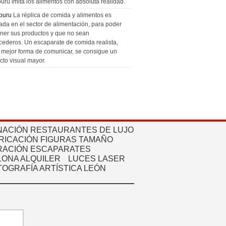
uru imita los alimentos con absoluta realidad.
puru
La réplica de comida y alimentos es
zada en el sector de alimentación, para poder
ner sus productos y que no sean
cederos. Un escaparate de comida realista,
a mejor forma de comunicar, se consigue un
cto visual mayor.
NACIÓN RESTAURANTES DE LUJO
RICACIÓN FIGURAS TAMAÑO
ACIÓN ESCAPARATES
ONA ALQUILER
LUCES LASER
TOGRAFÍA ARTÍSTICA LEÓN