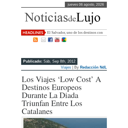
jueves 06 agosto, 2026
El Salvador, uno de los destinos con
mayor proyección de Centroamérica
Publicado:
Sáb, Sep 8th, 2012
Viajes
| By
Redacción NdL
Los Viajes ‘low Cost’ A
Destinos Europeos
Durante La Diada
Triunfan Entre Los
Catalanes