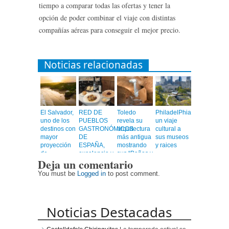
tiempo a comparar todas las ofertas y tener la
opción de poder combinar el viaje con distintas
compañías aéreas para conseguir el mejor precio.
Noticias relacionadas
El Salvador,
RED DE
Toledo
PhiladelPhia,
uno de los
PUEBLOS
revela su
un viaje
destinos con
GASTRONÓMICOS
arquitectura
cultural a
mayor
DE
más antigua
sus museos
proyección
ESPAÑA,
mostrando
y raices
de
excelencia y
sus “Baños y
Deja un comentario
Centroamérica
calidad en
Mezquitas”
un viaje
You must be
Logged in
to post comment.
emocionante
Noticias Destacadas