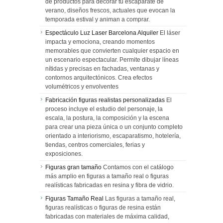
de productos para decorar tu escaparate de
verano, diseños frescos, actuales que evocan la
temporada estival y animan a comprar.
Espectáculo Luz Laser Barcelona Alquiler
El láser
impacta y emociona, creando momentos
memorables que convierten cualquier espacio en
un escenario espectacular. Permite dibujar líneas
nítidas y precisas en fachadas, ventanas y
contornos arquitectónicos. Crea efectos
volumétricos y envolventes
Fabricación figuras realistas personalizadas
El
proceso incluye el estudio del personaje, la
escala, la postura, la composición y la escena
para crear una pieza única o un conjunto completo
orientado a interiorismo, escaparatismo, hotelería,
tiendas, centros comerciales, ferias y
exposiciones.
Figuras gran tamaño
Contamos con el catálogo
más amplio en figuras a tamaño real o figuras
realísticas fabricadas en resina y fibra de vidrio.
Figuras Tamaño Real
Las figuras a tamaño real,
figuras realísticas o figuras de resina están
fabricadas con materiales de máxima calidad,