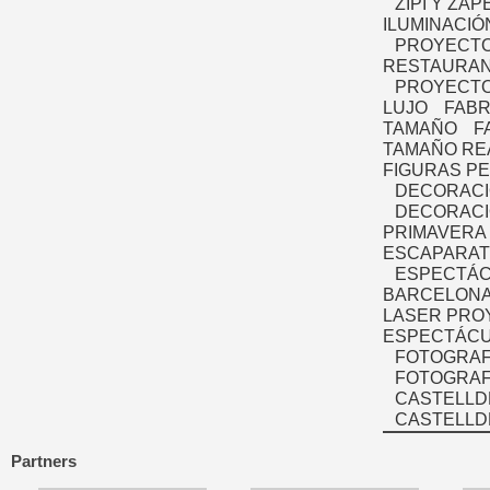
ZIPI Y ZAP
ILUMINACIÓ
PROYECTO
RESTAURAN
PROYECTO
LUJO
FABR
TAMAÑO
F
TAMAÑO RE
FIGURAS P
DECORACI
DECORACI
PRIMAVERA
ESCAPARAT
ESPECTÁC
BARCELONA
LASER PRO
ESPECTÁCU
FOTOGRAF
FOTOGRAFÍ
CASTELLD
CASTELLD
Partners