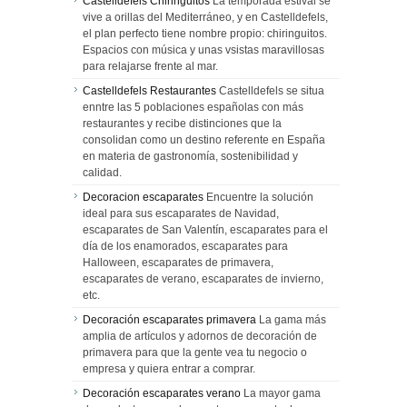
Castelldefels Chiringuitos
La temporada estival se
vive a orillas del Mediterráneo, y en Castelldefels,
el plan perfecto tiene nombre propio: chiringuitos.
Espacios con música y unas vsistas maravillosas
para relajarse frente al mar.
Castelldefels Restaurantes
Castelldefels se situa
enntre las 5 poblaciones españolas con más
restaurantes y recibe distinciones que la
consolidan como un destino referente en España
en materia de gastronomía, sostenibilidad y
calidad.
Decoracion escaparates
Encuentre la solución
ideal para sus escaparates de Navidad,
escaparates de San Valentín, escaparates para el
día de los enamorados, escaparates para
Halloween, escaparates de primavera,
escaparates de verano, escaparates de invierno,
etc.
Decoración escaparates primavera
La gama más
amplia de artículos y adornos de decoración de
primavera para que la gente vea tu negocio o
empresa y quiera entrar a comprar.
Decoración escaparates verano
La mayor gama