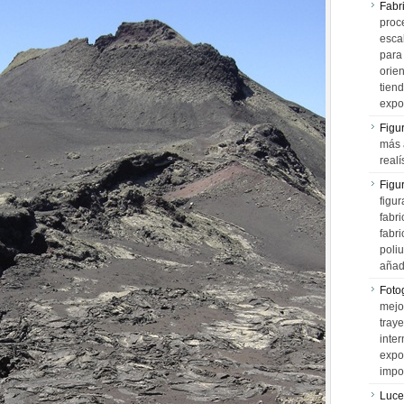
Fabr
proce
esca
para
orien
tiend
expo
Figu
más 
realí
Figu
figur
fabr
fabri
poli
añad
Fotog
mejo
tray
inter
expo
impo
Luce