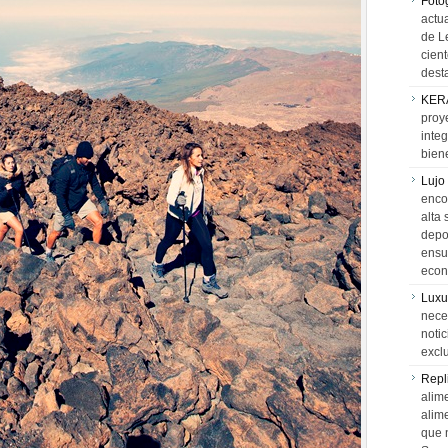
Foto
actua
de L
cien
desta
KER
proy
integ
biene
Lujo
encon
alta 
depor
ensue
econ
Luxu
neces
notic
exclu
Repl
alime
alim
que 