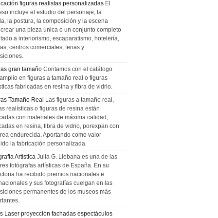
icación figuras realistas personalizadas
El
so incluye el estudio del personaje, la
la, la postura, la composición y la escena
 crear una pieza única o un conjunto completo
tado a interiorismo, escaparatismo, hotelería,
as, centros comerciales, ferias y
siciones.
ras gran tamaño
Contamos con el catálogo
amplio en figuras a tamaño real o figuras
sticas fabricadas en resina y fibra de vidrio.
ras Tamaño Real
Las figuras a tamaño real,
as realísticas o figuras de resina están
icadas con materiales de máxima calidad,
cadas en resina, fibra de vidrio, porexpan con
urea endurecida. Aportando como valor
ido la fabricación personalizada.
rafía Artística
Julia G. Liebana es una de las
res fotógrafas artísticas de España. En su
ectoria ha recibido premios nacionales e
nacionales y sus fotografías cuelgan en las
siciones permanentes de los museos más
rtantes.
s Laser proyección fachadas espectáculos