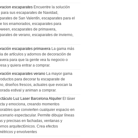
racion escaparates
Encuentre la solución
l para sus escaparates de Navidad,
parates de San Valentín, escaparates para el
de los enamorados, escaparates para
oween, escaparates de primavera,
parates de verano, escaparates de invierno,
ración escaparates primavera
La gama más
ia de artículos y adornos de decoración de
avera para que la gente vea tu negocio o
esa y quiera entrar a comprar.
ración escaparates verano
La mayor gama
roductos para decorar tu escaparate de
no, diseños frescos, actuales que evocan la
orada estival y animan a comprar.
ctáculo Luz Laser Barcelona Alquiler
El láser
cta y emociona, creando momentos
rables que convierten cualquier espacio en
scenario espectacular. Permite dibujar líneas
das y precisas en fachadas, ventanas y
ornos arquitectónicos. Crea efectos
métricos y envolventes