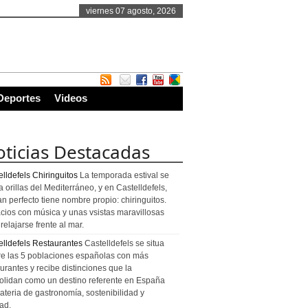
viernes 07 agosto, 2026
Deportes
Videos
ticias Destacadas
lldefels Chiringuitos
La temporada estival se
a orillas del Mediterráneo, y en Castelldefels,
an perfecto tiene nombre propio: chiringuitos.
cios con música y unas vsistas maravillosas
relajarse frente al mar.
elldefels Restaurantes
Castelldefels se situa
re las 5 poblaciones españolas con más
urantes y recibe distinciones que la
olidan como un destino referente en España
ateria de gastronomía, sostenibilidad y
ad.