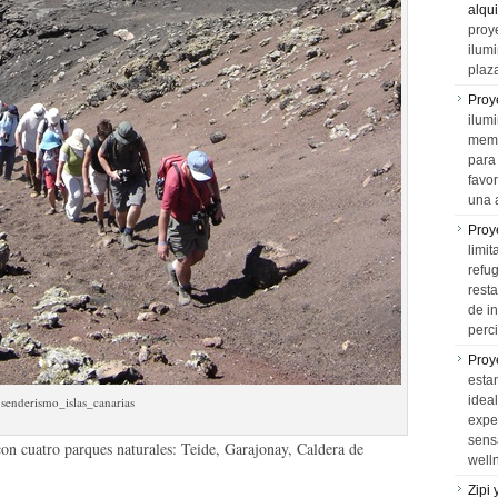
alqui
proy
ilum
plaz
Proy
ilumi
memo
para 
favo
una 
Proy
limit
refu
rest
de i
perci
Proy
esta
idea
senderismo_islas_canarias
expe
sens
on cuatro parques naturales: Teide, Garajonay, Caldera de
well
Zipi