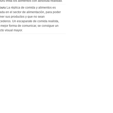
uru imita los alimentos con absoluta realidad.
puru
La réplica de comida y alimentos es
zada en el sector de alimentación, para poder
ner sus productos y que no sean
cederos. Un escaparate de comida realista,
a mejor forma de comunicar, se consigue un
cto visual mayor.