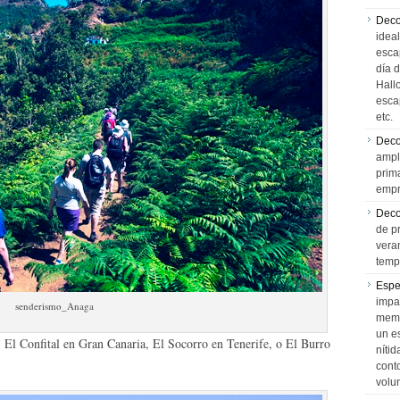
Deco
idea
esca
día 
Hall
esca
etc.
Deco
ampl
prim
empr
Deco
de p
vera
temp
Espe
impa
senderismo_Anaga
memo
un e
, El Confital en Gran Canaria, El Socorro en Tenerife, o El Burro
níti
cont
volu