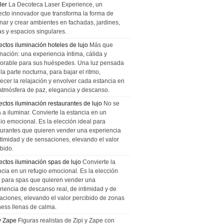
ler
La Decoteca Laser Experience, un
ecto innovador que transforma la forma de
inar y crear ambientes en fachadas, jardines,
as y espacios singulares.
ectos iluminación hoteles de lujo
Más que
nación: una experiencia íntima, cálida y
rable para sus huéspedes. Una luz pensada
la parte nocturna, para bajar el ritmo,
recer la relajación y envolver cada estancia en
atmósfera de paz, elegancia y descanso.
ectos iluminación restaurantes de lujo
No se
a a iluminar. Convierte la estancia en un
gio emocional. Es la elección ideal para
aurantes que quieren vender una experiencia
ntimidad y de sensaciones, elevando el valor
bido.
ectos iluminación spas de lujo
Convierte la
ncia en un refugio emocional. Es la elección
l para spas que quieren vender una
riencia de descanso real, de intimidad y de
aciones, elevando el valor percibido de zonas
ness llenas de calma.
 y Zape
Figuras realistas de Zipi y Zape con