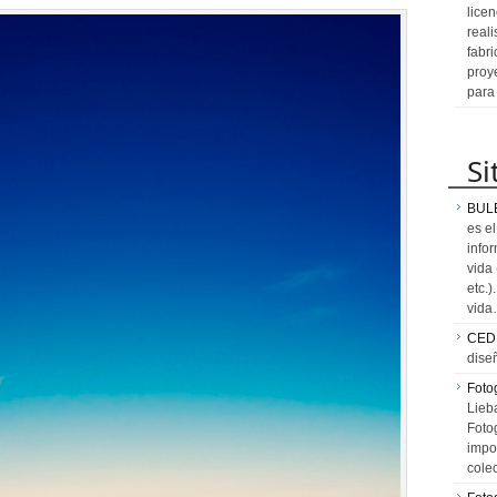
licen
reali
fabr
proy
para
Si
BUL
es e
info
vida
etc.
vid
CED
dise
Fotog
Lieb
Fotog
impo
cole