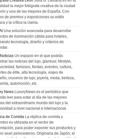
grafía Creativa León
Julia G. Liebana es en la
lidad la mejor fotógrafa creativa de la ciudad
eón y una de las mejores de España. Con
tos de premios y exposiciones su estilo
ca y la crítica la clama.
AI
Una solución avanzada para desarrollar
ectos de iluminación cálida para hoteles,
rando tecnología, diseño y criterios de
star.
 Noticias
Un espacio en el que podrás
trar las noticias del lujo, glamour, lifestyle,
sociedad, famosos, fiestas, eventos, cultura,
tes de élite, alta tecnología, viajes de
ño, cruceros de lujo, joyería, moda, belleza,
omía, automoción, etc.
ry News
LuxuryNews es el periódico que
ita leer para estar al día de las mejores
ias del extraordinario mundo del lujo y la
sividad a nivel nacional e internacional.
ica de Comida
La réplica de comida y
ntos es utilizada en el sector de
entación, para poder exponer sus productos y
no sean perecederos. Originaria de Japón, el