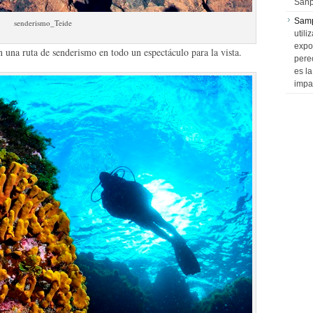
Sanp
Sam
senderismo_Teide
utili
expo
n una ruta de senderismo en todo un espectáculo para la vista.
pere
es l
impa