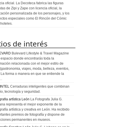
cia oficial. La Decoteca fabrica las figuras
stas de Zipi y Zape con licencia oficial, la
icación personalizada de los personajes, y los
ectos especiales como El Rincón del Cómic
 hoteles.
tios de interés
EVARD
Bulevard Lifestyle & Travel Magazine
l espacio donde encontrarás toda la
rmación relacionada con el mejor estilo de
 (gastronomia, viajes, moda, belleza, eventos,
). La forma o manera en que se entiende la
a…
INTEL
Cerraduras inteligentes que combinan
ño, tecnología y seguridad.
rafia artística León
La Fotografa Julia G.
ana representa el mejor exponente de la
rafía artística y creativa en León. Ha recibido
rtantes premios de fotografía y dispone de
cciones permanentes en museos.