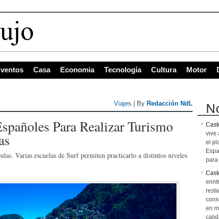
s con mayor proyección de Centroa
ventos
Casa
Economia
Tecnología
Cultura
Motor
No
Viajes
| By
Redacción NdL
spañoles Para Realizar Turismo
Caste
vive 
as
el pl
Espa
ulas. Varias escuelas de Surf permiten practicarlo a distintos niveles
para 
Cast
ennt
resta
cons
en m
calid