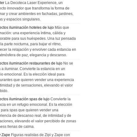
ler
La Decoteca Laser Experience, un
ecto innovador que transforma la forma de
inar y crear ambientes en fachadas, jardines,
as y espacios singulares.
ectos iluminación hoteles de lujo
Más que
nación: una experiencia íntima, cálida y
rable para sus huéspedes. Una luz pensada
la parte nocturna, para bajar el ritmo,
recer la relajación y envolver cada estancia en
atmósfera de paz, elegancia y descanso.
ectos iluminación restaurantes de lujo
No se
a a iluminar. Convierte la estancia en un
gio emocional. Es la elección ideal para
aurantes que quieren vender una experiencia
ntimidad y de sensaciones, elevando el valor
bido.
ectos iluminación spas de lujo
Convierte la
ncia en un refugio emocional. Es la elección
l para spas que quieren vender una
riencia de descanso real, de intimidad y de
aciones, elevando el valor percibido de zonas
ness llenas de calma.
 y Zape
Figuras realistas de Zipi y Zape con