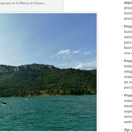
nquismo en la Dehesa de Cuenca
alqui
proy
ilum
plaz
Proy
ilumi
memo
para 
favo
una 
Proy
limit
refu
rest
de i
perci
Proy
esta
idea
expe
sens
well
Zipi