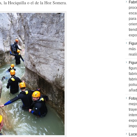
, la Hociquilla o el de la Hoz Somera.
Fabr
proce
esca
para
orien
tiend
expo
Figu
más 
realí
Figu
figur
fabr
fabri
poli
añad
Fotog
mejo
tray
inter
expo
impo
Luce