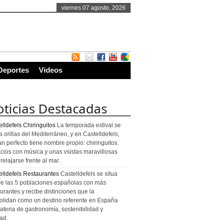
viernes 07 agosto, 2026
Deportes
Videos
ticias Destacadas
lldefels Chiringuitos
La temporada estival se
a orillas del Mediterráneo, y en Castelldefels,
an perfecto tiene nombre propio: chiringuitos.
cios con música y unas vsistas maravillosas
relajarse frente al mar.
elldefels Restaurantes
Castelldefels se situa
re las 5 poblaciones españolas con más
urantes y recibe distinciones que la
olidan como un destino referente en España
ateria de gastronomía, sostenibilidad y
ad.