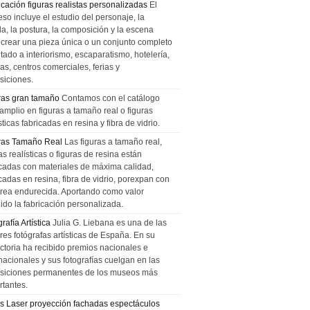
icación figuras realistas personalizadas
El
so incluye el estudio del personaje, la
la, la postura, la composición y la escena
 crear una pieza única o un conjunto completo
tado a interiorismo, escaparatismo, hotelería,
as, centros comerciales, ferias y
siciones.
ras gran tamaño
Contamos con el catálogo
amplio en figuras a tamaño real o figuras
sticas fabricadas en resina y fibra de vidrio.
ras Tamaño Real
Las figuras a tamaño real,
as realísticas o figuras de resina están
icadas con materiales de máxima calidad,
cadas en resina, fibra de vidrio, porexpan con
urea endurecida. Aportando como valor
ido la fabricación personalizada.
rafía Artística
Julia G. Liebana es una de las
res fotógrafas artísticas de España. En su
ectoria ha recibido premios nacionales e
nacionales y sus fotografías cuelgan en las
siciones permanentes de los museos más
rtantes.
s Laser proyección fachadas espectáculos