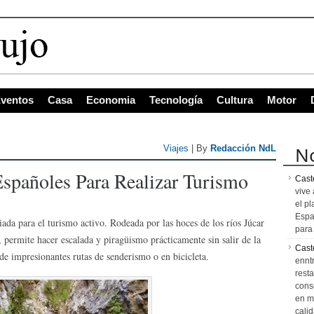
s con mayor pro
ventos
Casa
Economia
Tecnología
Cultura
Motor
No
Viajes
| By
Redacción NdL
spañoles Para Realizar Turismo
Caste
vive 
el pl
Espa
iada para el turismo activo. Rodeada por las hoces de los ríos Júcar
para 
, permite hacer escalada y piragüismo prácticamente sin salir de la
Cast
de impresionantes rutas de senderismo o en bicicleta.
ennt
resta
cons
en m
calid