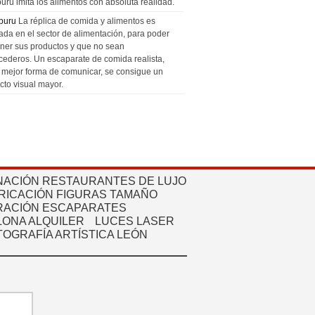
uru imita los alimentos con absoluta realidad.
puru
La réplica de comida y alimentos es
zada en el sector de alimentación, para poder
ner sus productos y que no sean
cederos. Un escaparate de comida realista,
a mejor forma de comunicar, se consigue un
cto visual mayor.
NACIÓN RESTAURANTES DE LUJO
RICACIÓN FIGURAS TAMAÑO
ACIÓN ESCAPARATES
ONA ALQUILER
LUCES LASER
TOGRAFÍA ARTÍSTICA LEÓN