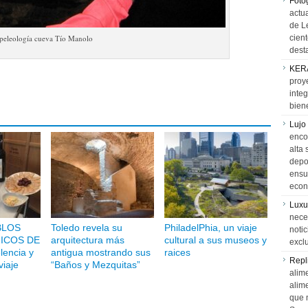
Foto
actua
de L
peleología cueva Tío Manolo
cien
desta
KER
proy
integ
biene
Lujo
encon
alta 
depor
ensue
econ
Luxu
neces
BLOS
Toledo revela su
PhiladelPhia, un viaje
notic
ICOS DE
arquitectura más
cultural a sus museos y
exclu
encia y
antigua mostrando sus
raices
Repl
viaje
“Baños y Mezquitas”
alime
alim
que 