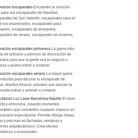
racion escaparates
Encuentre la solución
l para sus escaparates de Navidad,
parates de San Valentín, escaparates para el
de los enamorados, escaparates para
oween, escaparates de primavera,
parates de verano, escaparates de invierno,
ración escaparates primavera
La gama más
ia de artículos y adornos de decoración de
avera para que la gente vea tu negocio o
esa y quiera entrar a comprar.
ración escaparates verano
La mayor gama
roductos para decorar tu escaparate de
no, diseños frescos, actuales que evocan la
orada estival y animan a comprar.
ctáculo Luz Laser Barcelona Alquiler
El láser
cta y emociona, creando momentos
rables que convierten cualquier espacio en
scenario espectacular. Permite dibujar líneas
das y precisas en fachadas, ventanas y
ornos arquitectónicos. Crea efectos
métricos y envolventes