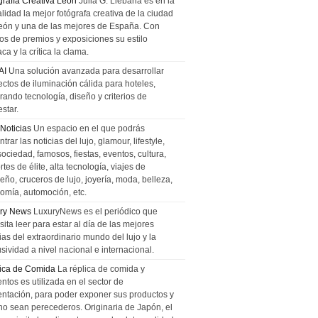
grafía Creativa León
Julia G. Liebana es en la
lidad la mejor fotógrafa creativa de la ciudad
eón y una de las mejores de España. Con
tos de premios y exposiciones su estilo
ca y la crítica la clama.
AI
Una solución avanzada para desarrollar
ectos de iluminación cálida para hoteles,
rando tecnología, diseño y criterios de
star.
 Noticias
Un espacio en el que podrás
trar las noticias del lujo, glamour, lifestyle,
sociedad, famosos, fiestas, eventos, cultura,
tes de élite, alta tecnología, viajes de
ño, cruceros de lujo, joyería, moda, belleza,
omía, automoción, etc.
ry News
LuxuryNews es el periódico que
ita leer para estar al día de las mejores
ias del extraordinario mundo del lujo y la
sividad a nivel nacional e internacional.
ica de Comida
La réplica de comida y
ntos es utilizada en el sector de
entación, para poder exponer sus productos y
no sean perecederos. Originaria de Japón, el