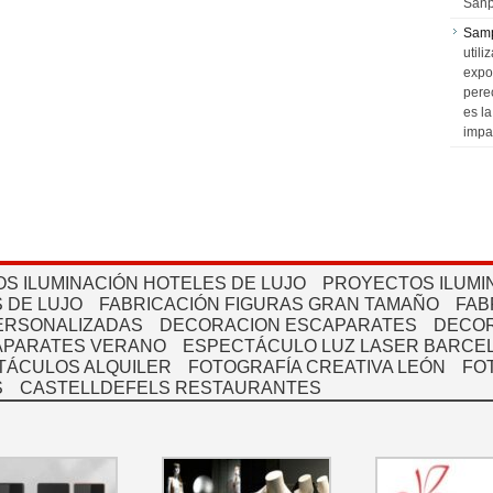
Sanp
Sam
utili
expo
pere
es l
impa
S ILUMINACIÓN HOTELES DE LUJO
PROYECTOS ILUMI
 DE LUJO
FABRICACIÓN FIGURAS GRAN TAMAÑO
FAB
PERSONALIZADAS
DECORACION ESCAPARATES
DECOR
APARATES VERANO
ESPECTÁCULO LUZ LASER BARCEL
TÁCULOS ALQUILER
FOTOGRAFÍA CREATIVA LEÓN
FO
S
CASTELLDEFELS RESTAURANTES