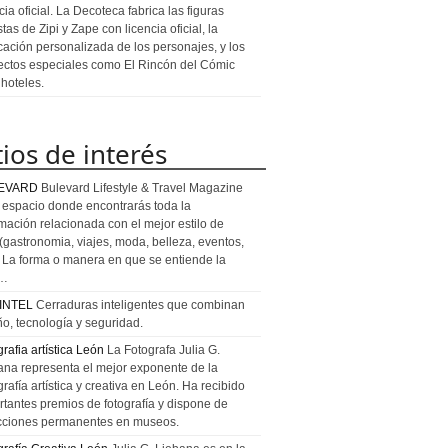
cia oficial. La Decoteca fabrica las figuras
stas de Zipi y Zape con licencia oficial, la
icación personalizada de los personajes, y los
ectos especiales como El Rincón del Cómic
 hoteles.
tios de interés
EVARD
Bulevard Lifestyle & Travel Magazine
l espacio donde encontrarás toda la
rmación relacionada con el mejor estilo de
 (gastronomia, viajes, moda, belleza, eventos,
). La forma o manera en que se entiende la
a…
INTEL
Cerraduras inteligentes que combinan
ño, tecnología y seguridad.
rafia artística León
La Fotografa Julia G.
ana representa el mejor exponente de la
rafía artística y creativa en León. Ha recibido
rtantes premios de fotografía y dispone de
cciones permanentes en museos.