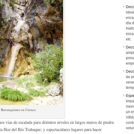
Deco
idea
esca
día 
Hall
esca
etc.
Deco
ampl
prim
empr
Deco
de p
vera
temp
Espe
impa
memo
Barranquismo en Cuenca
un e
níti
os vías de escalada para distintos niveles en largos muros de piedra
cont
volu
la Hoz del Río Trabaque; y espectaculares lugares para hacer