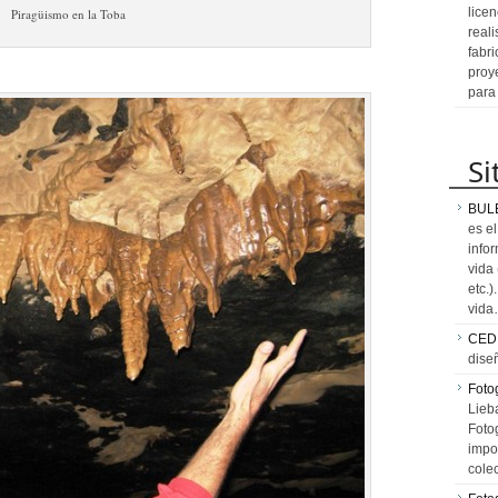
licen
Piragüismo en la Toba
reali
fabr
proy
para
Si
BUL
es e
info
vida
etc.
vid
CED
dise
Fotog
Lieb
Fotog
impo
cole