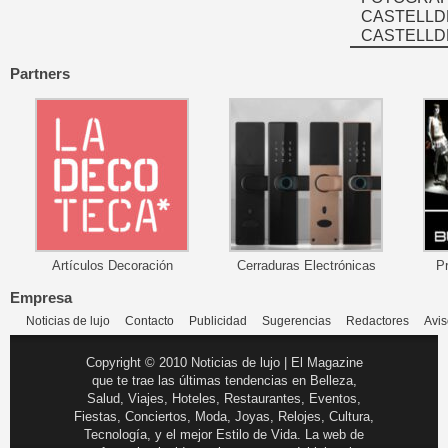
CASTELLD
CASTELLD
Partners
Artículos Decoración
Cerraduras Electrónicas
P
Empresa
Noticias de lujo
Contacto
Publicidad
Sugerencias
Redactores
Avis
Copyright © 2010 Noticias de lujo | El Magazine
que te trae las últimas tendencias en Belleza,
Salud, Viajes, Hoteles, Restaurantes, Eventos,
Fiestas, Conciertos, Moda, Joyas, Relojes, Cultura,
Tecnología, y el mejor Estilo de Vida. La web de