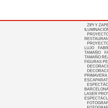
ZIPI Y ZAP
ILUMINACIÓ
PROYECTO
RESTAURAN
PROYECTO
LUJO
FABR
TAMAÑO
F
TAMAÑO RE
FIGURAS P
DECORACI
DECORACI
PRIMAVERA
ESCAPARAT
ESPECTÁC
BARCELONA
LASER PRO
ESPECTÁCU
FOTOGRAF
FOTOGRAFÍ