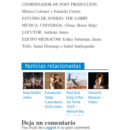
COORDINADOR DE POST PRODUCCIÓN:
Mónica Colomer y Eduardo Uriarte
ESTUDIO DE SONIDO: THE LOBBY
MÚSICA: UNIVERSAL (Tema: Boxer Skip)
LOCUTOR: Anthony James
EQUIPO MEDIACOM: Esther Sebastián, Jaime
Trillo, Jaime Domingo e Isabel SanSegundo
Noticias relacionadas
NikeSKIMS
Fundación
Red Bull
Ghost El
video
Talita
King of the
Musical –
Calendario
Air Tarifa
Video
2026 video
2025 –
kitesurf Big
Air – Video
Deja un comentario
You must be
Logged in
to post comment.